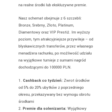
na realne środki lub ekskluzywne premie.
Nasz schemat obejmuje z 6 szczebli:
Bronze, Srebrny, Złoto, Platinum,
Diamentowy oraz VIP Prestiż. Im wyższy
poziom, tym atrakcyjniejsze przywileje – od
błyskawicznych transferów, przez własnego
menadżera rachunku, po możliwość udziału
na wyjątkowe turnieje z sumami nagród
dochodzącymi do 100000 PLN.
Cashback co tydzień:
Zwrot środków
od 5% do 20% ubytków z poprzedniego
okresu, przekazywany bez wymogu obrotu
środkami
Premie dla solenizanta:
Wyjątkowy