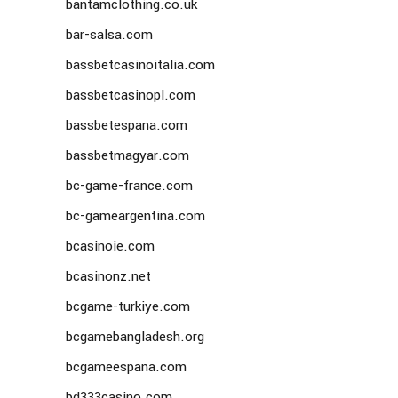
bantamclothing.co.uk
bar-salsa.com
bassbetcasinoitalia.com
bassbetcasinopl.com
bassbetespana.com
bassbetmagyar.com
bc-game-france.com
bc-gameargentina.com
bcasinoie.com
bcasinonz.net
bcgame-turkiye.com
bcgamebangladesh.org
bcgameespana.com
bd333casino.com