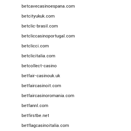
betcavecasinoespana.com
betcityukuk.com
betclic-brasil.com
betcliccasinoportugal.com
betclicci.com
betclicitalia.com
betcollect-casino
betfair-casinouk.uk
betfaircasinoit.com
betfaircasinoromania.com
betfannl.com
betfirstbe.net
betflagcasinoitalia.com