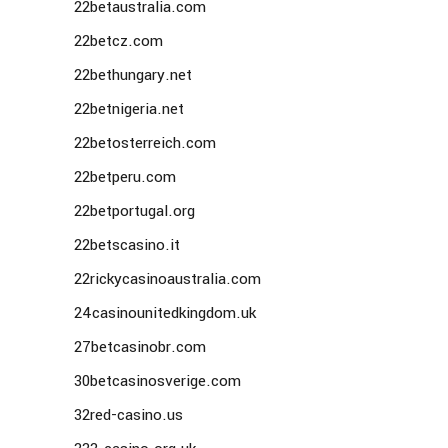
22betaustralia.com
22betcz.com
22bethungary.net
22betnigeria.net
22betosterreich.com
22betperu.com
22betportugal.org
22betscasino.it
22rickycasinoaustralia.com
24casinounitedkingdom.uk
27betcasinobr.com
30betcasinosverige.com
32red-casino.us