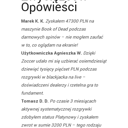
Opowieści
Marek K. K.
Zyskałem 47300 PLN na
maszynie Book of Dead podczas
darmowych spinów – nie mogłem zaufać
w to, co oglądam na ekranie!
Użytkowniczka Agnieszka W.
Dzięki
Zoccer udało mi się uzbierać osiemdziesiąt
dziewięć tysięcy pięćset PLN podczas
rozgrywki w blackjacka na live –
doświadczeni dealerzy i rzetelna gra to
fundament.
Tomasz D. D.
Po czasie 3 miesiącach
aktywnej systematycznej rozgrywki
zdobyłem status Platynowy i zyskałem
zwrot w sumie 3200 PLN – tego rodzaju