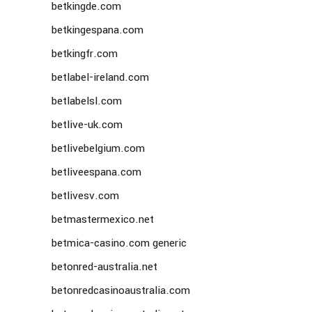
betkingde.com
betkingespana.com
betkingfr.com
betlabel-ireland.com
betlabelsl.com
betlive-uk.com
betlivebelgium.com
betliveespana.com
betlivesv.com
betmastermexico.net
betmica-casino.com generic
betonred-australia.net
betonredcasinoaustralia.com