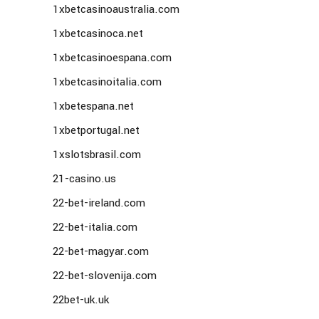
1xbetcasinoaustralia.com
1xbetcasinoca.net
1xbetcasinoespana.com
1xbetcasinoitalia.com
1xbetespana.net
1xbetportugal.net
1xslotsbrasil.com
21-casino.us
22-bet-ireland.com
22-bet-italia.com
22-bet-magyar.com
22-bet-slovenija.com
22bet-uk.uk