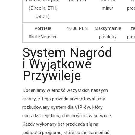
(Bitcoin, ETH,
minut
pro
USDT)
Portfele
40,00 PLN
Maksymalnie
ze
Skrill/Neteller
pół doby
pro
System Nagród
i Wyjątkowe
Przywileje
Doceniamy wierność wszystkich naszych
graczy, z tego powodu przygotowaliśmy
rozbudowany system dla VIP-ów, który
nagradza regularną obecność na w serwisie.
Każdy wykonany bet przekłada się na
jednostki programu, które da się zamieniać