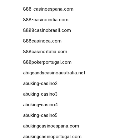
888-casinoespana.com
888-casinoindia.com
8888casinobrasil.com
888casinoca.com
888casinoitalia.com
888pokerportugal.com
abigcandycasinoaustralia.net
abuking-casino2
abuking-casino3
abuking-casino4
abuking-casino5
abukingcasinoespana.com
abukingcasinoportugal.com