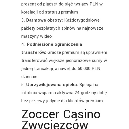
prezent od pięćset do pięć tysięcy PLN w
korelacji od statusu premium
Darmowe obroty:
Każdotygodniowe
pakiety bezpłatnych spinów na najnowsze
maszyny wideo
Podniesione ograniczenia
transferów:
Gracze premium są uprawnieni
transferować większe jednorazowe sumy w
jednej transakcji, a nawet do 50 000 PLN
dziennie
Uprzywilejowana opieka:
Specjalna
infolinia wsparcia aktywna 24 godziny dobę
bez przerwy jedynie dla klientów premium
Zoccer Casino
Zwycięzców