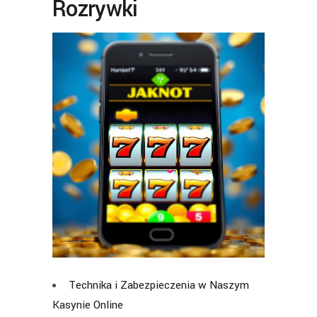
Rozrywki
Technika i Zabezpieczenia w Naszym
Kasynie Online