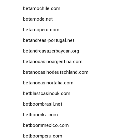
betamochile.com
betamode.net
betamoperu.com
betandreas-portugal.net
betandreasazerbaycan.org
betanocasinoargentina.com
betanocasinodeutschland.com
betanocasinoitalia.com
betblastcasinouk.com
betboombrasil.net
betboomkz.com
betboommexico.com
betboomperu.com