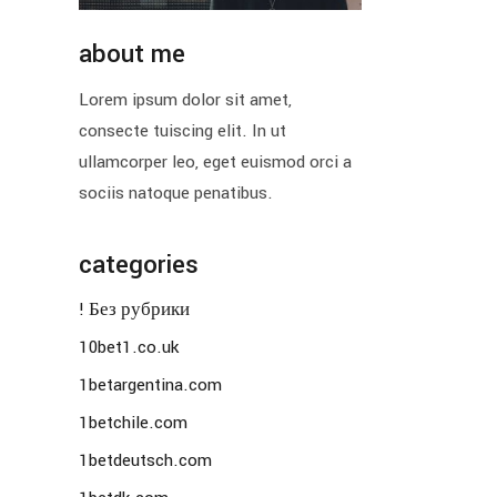
about me
Lorem ipsum dolor sit amet,
consecte tuiscing elit. In ut
ullamcorper leo, eget euismod orci a
sociis natoque penatibus.
categories
! Без рубрики
10bet1.co.uk
1betargentina.com
1betchile.com
1betdeutsch.com