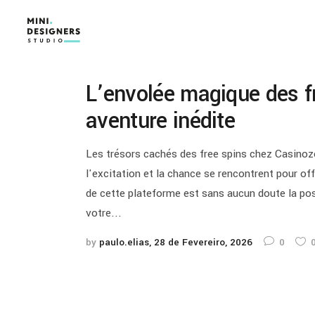
casinozerbelgique.com
L’envolée magique des f
aventure inédite
Les trésors cachés des free spins chez Casinoz
l'excitation et la chance se rencontrent pour off
de cette plateforme est sans aucun doute la pos
votre...
by
paulo.elias
28 de Fevereiro, 2026
0