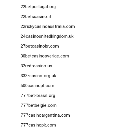
22betportugal.org
22betscasino.it
22rickycasinoaustralia.com
24casinounitedkingdom.uk
27betcasinobr.com
30betcasinosverige.com
32red-casino.us
333-casino.org.uk
500casinopl.com
777bet-brasil.org
777betbelgie.com
777casinoargentina.com
777casinopk.com