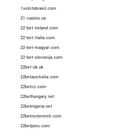
1xslotsbrasil.com
21-casino.us
22-bet-ireland.com
22-bet-italia.com
22-bet-magyar.com
22-bet-slovenija.com
22bet-uk.uk
22betaustralia.com
22betcz.com
22bethungary.net
22betnigeria.net
22betosterreich.com
22betperu.com