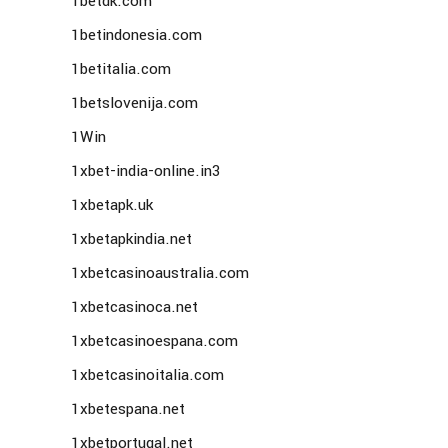
1betdk.com
1betindonesia.com
1betitalia.com
1betslovenija.com
1Win
1xbet-india-online.in3
1xbetapk.uk
1xbetapkindia.net
1xbetcasinoaustralia.com
1xbetcasinoca.net
1xbetcasinoespana.com
1xbetcasinoitalia.com
1xbetespana.net
1xbetportugal.net