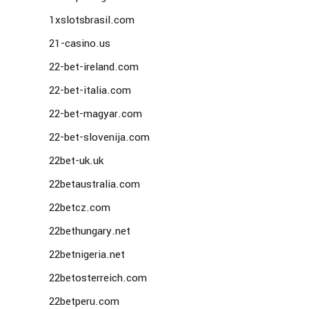
1xslotsbrasil.com
21-casino.us
22-bet-ireland.com
22-bet-italia.com
22-bet-magyar.com
22-bet-slovenija.com
22bet-uk.uk
22betaustralia.com
22betcz.com
22bethungary.net
22betnigeria.net
22betosterreich.com
22betperu.com