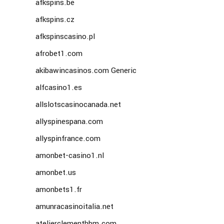
afkspins.be
afkspins.cz
afkspinscasino.pl
afrobet1.com
akibawincasinos.com Generic
alfcasino1.es
allslotscasinocanada.net
allyspinespana.com
allyspinfrance.com
amonbet-casino1.nl
amonbet.us
amonbets1.fr
amunracasinoitalia.net
atelierclementhbm.com