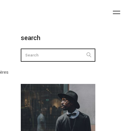
search
tères