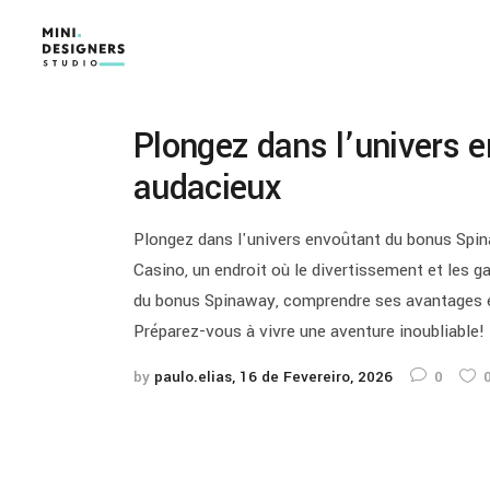
spinawaycasinoca.com
Plongez dans l’univers 
audacieux
Plongez dans l'univers envoûtant du bonus Spi
Casino, un endroit où le divertissement et les g
du bonus Spinaway, comprendre ses avantages et
Préparez-vous à vivre une aventure inoubliable! 
by
paulo.elias
16 de Fevereiro, 2026
0