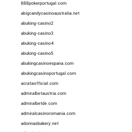
888pokerportugal.com
abigcandycasinoaustralia.net
abuking-casino2
abuking-casino3
abuking-casino4
abuking-casino5
abukingcasinoespana.com
abukingcasinoportugal.com
acrataofficial.com
admiralbetaustria.com
admiralbetde.com
admiralcasinoromania.com
adonnasbakery.net