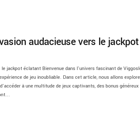
m
vasion audacieuse vers le jackpot
le jackpot éclatant Bienvenue dans l'univers fascinant de Viggosl
expérience de jeu inoubliable. Dans cet article, nous allons explore
'accéder à une multitude de jeux captivants, des bonus généreux 
nt...