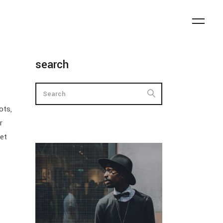
search
ots,
r
et