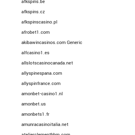
afkspins.be
afkspins.cz
afkspinscasino.pl
afrobet1.com
akibawincasinos.com Generic
alfcasino1.es
allslotscasinocanada.net
allyspinespana.com
allyspinfrance.com
amonbet-casino1.nl
amonbet.us
amonbets1.fr
amunracasinoitalia.net
atelierclementhbm.com