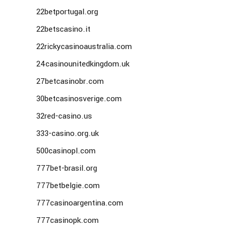
22betportugal.org
22betscasino.it
22rickycasinoaustralia.com
24casinounitedkingdom.uk
27betcasinobr.com
30betcasinosverige.com
32red-casino.us
333-casino.org.uk
500casinopl.com
777bet-brasil.org
777betbelgie.com
777casinoargentina.com
777casinopk.com