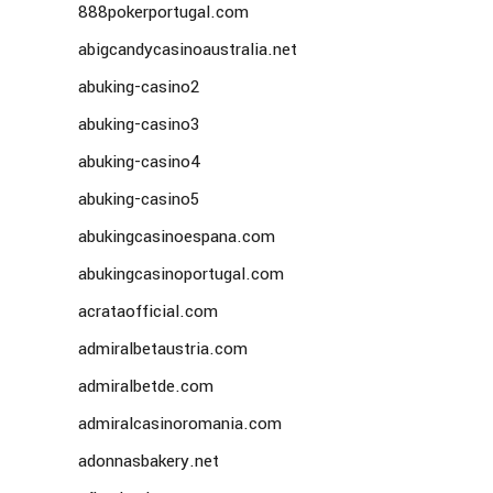
888pokerportugal.com
abigcandycasinoaustralia.net
abuking-casino2
abuking-casino3
abuking-casino4
abuking-casino5
abukingcasinoespana.com
abukingcasinoportugal.com
acrataofficial.com
admiralbetaustria.com
admiralbetde.com
admiralcasinoromania.com
adonnasbakery.net