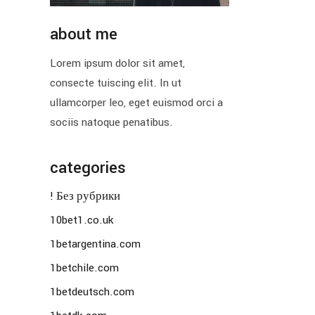
about me
Lorem ipsum dolor sit amet,
consecte tuiscing elit. In ut
ullamcorper leo, eget euismod orci a
sociis natoque penatibus.
categories
! Без рубрики
10bet1.co.uk
1betargentina.com
1betchile.com
1betdeutsch.com