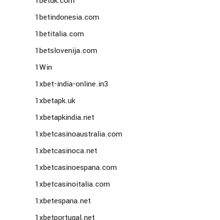
1betdk.com
1betindonesia.com
1betitalia.com
1betslovenija.com
1Win
1xbet-india-online.in3
1xbetapk.uk
1xbetapkindia.net
1xbetcasinoaustralia.com
1xbetcasinoca.net
1xbetcasinoespana.com
1xbetcasinoitalia.com
1xbetespana.net
1xbetportugal.net