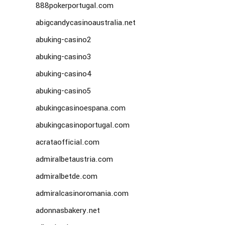
888pokerportugal.com
abigcandycasinoaustralia.net
abuking-casino2
abuking-casino3
abuking-casino4
abuking-casino5
abukingcasinoespana.com
abukingcasinoportugal.com
acrataofficial.com
admiralbetaustria.com
admiralbetde.com
admiralcasinoromania.com
adonnasbakery.net