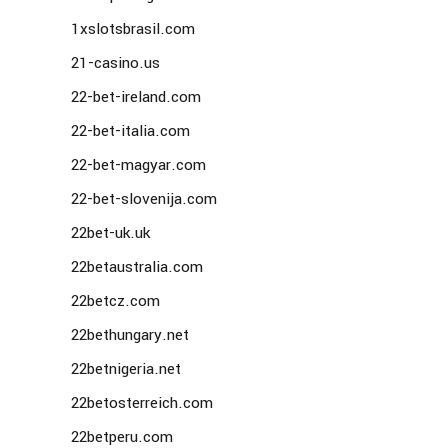
1xslotsbrasil.com
21-casino.us
22-bet-ireland.com
22-bet-italia.com
22-bet-magyar.com
22-bet-slovenija.com
22bet-uk.uk
22betaustralia.com
22betcz.com
22bethungary.net
22betnigeria.net
22betosterreich.com
22betperu.com