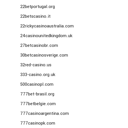
22betportugal.org
22betscasino.it
22rickycasinoaustralia.com
24casinounitedkingdom.uk
27betcasinobr.com
30betcasinosverige.com
32red-casino.us
333-casino.org.uk
500casinopl.com
777bet-brasil.org
777betbelgie.com
777casinoargentina.com
777casinopk.com