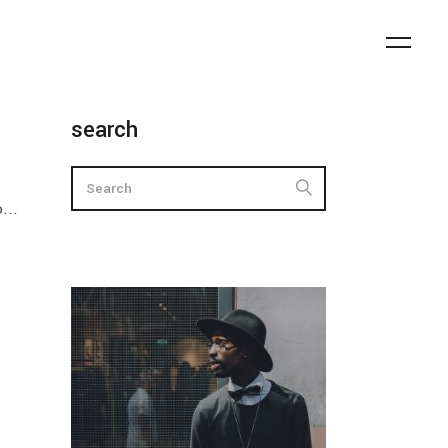
search
...