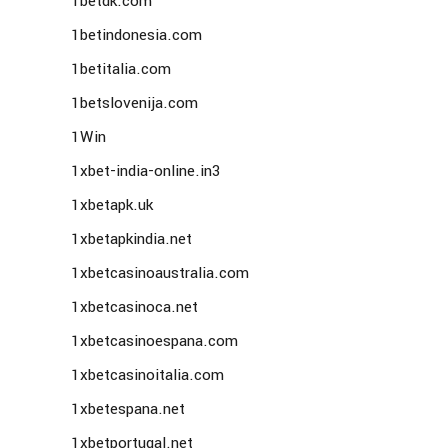
1betdk.com
1betindonesia.com
1betitalia.com
1betslovenija.com
1Win
1xbet-india-online.in3
1xbetapk.uk
1xbetapkindia.net
1xbetcasinoaustralia.com
1xbetcasinoca.net
1xbetcasinoespana.com
1xbetcasinoitalia.com
1xbetespana.net
1xbetportugal.net