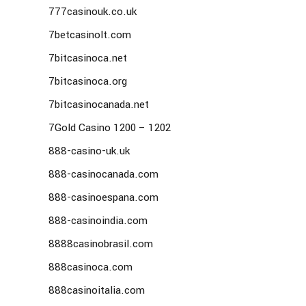
777casinouk.co.uk
7betcasinolt.com
7bitcasinoca.net
7bitcasinoca.org
7bitcasinocanada.net
7Gold Casino 1200 – 1202
888-casino-uk.uk
888-casinocanada.com
888-casinoespana.com
888-casinoindia.com
8888casinobrasil.com
888casinoca.com
888casinoitalia.com