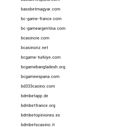
bassbetmagyar.com
bc-game-france.com
bc-gameargentina.com
bcasinoie.com
bcasinonz.net
bcgame-turkiye.com
bcgamebangladesh.org
bcgameespana.com
bd333casino.com
bdmbetapp.de
bdmbetfrance.org
bdmbetopiniones.es
bdmbetscasino.it