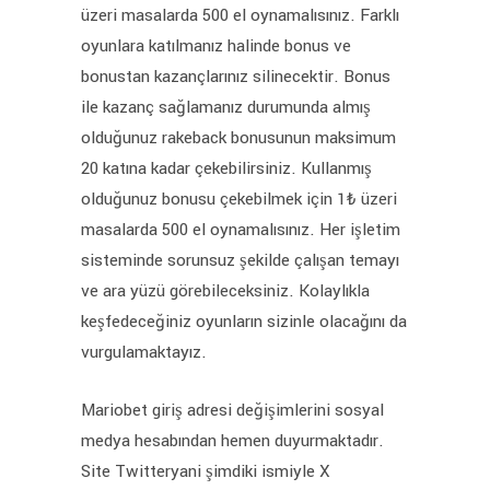
üzeri masalarda 500 el oynamalısınız. Farklı
oyunlara katılmanız halinde bonus ve
bonustan kazançlarınız silinecektir. Bonus
ile kazanç sağlamanız durumunda almış
olduğunuz rakeback bonusunun maksimum
20 katına kadar çekebilirsiniz. Kullanmış
olduğunuz bonusu çekebilmek için 1₺ üzeri
masalarda 500 el oynamalısınız. Her işletim
sisteminde sorunsuz şekilde çalışan temayı
ve ara yüzü görebileceksiniz. Kolaylıkla
keşfedeceğiniz oyunların sizinle olacağını da
vurgulamaktayız.
Mariobet giriş adresi değişimlerini sosyal
medya hesabından hemen duyurmaktadır.
Site Twitteryani şimdiki ismiyle X