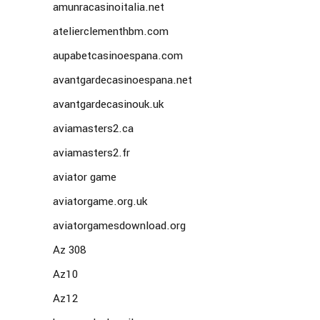
amunracasinoitalia.net
atelierclementhbm.com
aupabetcasinoespana.com
avantgardecasinoespana.net
avantgardecasinouk.uk
aviamasters2.ca
aviamasters2.fr
aviator game
aviatorgame.org.uk
aviatorgamesdownload.org
Az 308
Az10
Az12