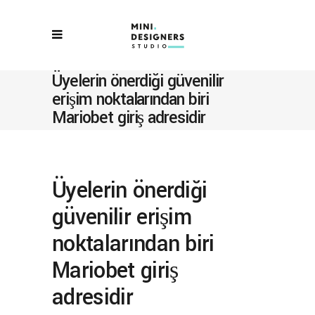
Üyelerin önerdiği güvenilir
erişim noktalarından biri
Mariobet giriş adresidir
Üyelerin önerdiği
güvenilir erişim
noktalarından biri
Mariobet giriş
adresidir