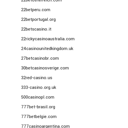
22betperu.com
22betportugal.org
22betscasino.it
22rickycasinoaustralia.com
24casinounitedkingdom.uk
27betcasinobr.com
30betcasinosverige.com
32red-casino.us
333-casino.org.uk
500casinopl.com
777bet-brasil.org
777betbelgie.com
777casinoargentina.com