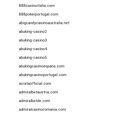
888casinoitalia.com
888pokerportugal.com
abigcandycasinoaustralia.net
abuking-casino2
abuking-casino3
abuking-casino4
abuking-casino5
abukingcasinoespana.com
abukingcasinoportugal.com
acrataofficial.com
admiralbetaustria.com
admiralbetde.com
admiralcasinoromania.com