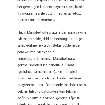
eğlenceli hale getirir. Tv özelliği sayesinde
her geçen gün kullanıcı sayısını artmaktadır.
Tv uygulaması ile bütün maçları ücretsiz
olarak takip edebilirsiniz.
Hayır, Mariobet sitesi üzerinden para çekme
işlemi gerçekleştirirken herhangi bir belge
talep edilmemektedir. Belge yüklemeden
para çekme işlemlerinizi
gerçekleştirebilirsiniz. Mariobet para
çekme işlemleri ise genellikle 1 saat
içerisinde tamamlanır. Çekim talepleri
finans ekipleri tarafından kontrol edilerek
onaylanmaktadır. Bu nedenle mariobet para
çekme talebi oluştururken tüm bilgilerin
doğru ve size ait olması gerekir. Eğer ki
bilgilerinizde yanlışlık olursa veya limitler