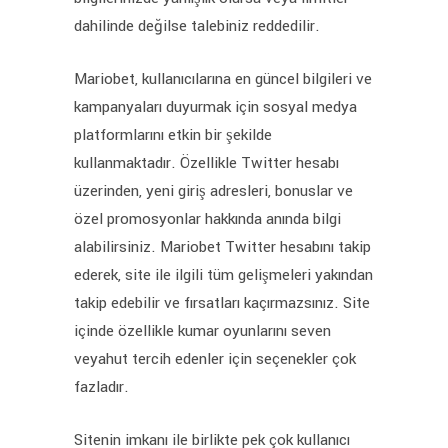
dahilinde değilse talebiniz reddedilir.
Mariobet, kullanıcılarına en güncel bilgileri ve
kampanyaları duyurmak için sosyal medya
platformlarını etkin bir şekilde
kullanmaktadır. Özellikle Twitter hesabı
üzerinden, yeni giriş adresleri, bonuslar ve
özel promosyonlar hakkında anında bilgi
alabilirsiniz. Mariobet Twitter hesabını takip
ederek, site ile ilgili tüm gelişmeleri yakından
takip edebilir ve fırsatları kaçırmazsınız. Site
içinde özellikle kumar oyunlarını seven
veyahut tercih edenler için seçenekler çok
fazladır.
Sitenin imkanı ile birlikte pek çok kullanıcı