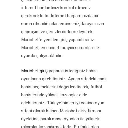
internet bağlantınızı kontrol etmeniz
gerekmektedir. İnternet bağlantınızda bir
sorun olmadığından eminseniz, tarayıcınızın
geçmişini ve çerezlerini temizleyerek
Mariobet’e yeniden giriş yapabilirsiniz.
Mariobet, en güncel tarayıcı sürümleri ile
uyumlu çalışmaktadır.
Mariobet giriş
yaparak istediğiniz bahis
oyunlarına girebilirsiniz. Ayrıca sitedeki canlı
bahis seçeneklerini değerlendirerek, futbol
bahislerinde yüksek kazançlar elde
edebilirsiniz. Türkiye’nin en iyi casino oyun
sitesi olarak bilinen Mariobet giriş firması
üyelerine, paralı masa oyunları ile yüksek
rakamlar kazandırmaktadır. Bu farklı olan