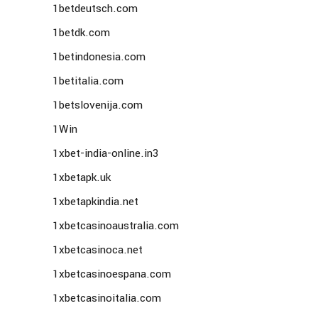
1betdeutsch.com
1betdk.com
1betindonesia.com
1betitalia.com
1betslovenija.com
1Win
1xbet-india-online.in3
1xbetapk.uk
1xbetapkindia.net
1xbetcasinoaustralia.com
1xbetcasinoca.net
1xbetcasinoespana.com
1xbetcasinoitalia.com