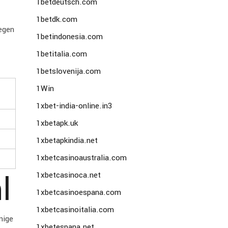
1betdeutsch.com
1betdk.com
gegen
1betindonesia.com
1betitalia.com
1betslovenija.com
1Win
1xbet-india-online.in3
1xbetapk.uk
1xbetapkindia.net
1xbetcasinoaustralia.com
l
1xbetcasinoca.net
1xbetcasinoespana.com
1xbetcasinoitalia.com
nige
1xbetespana.net