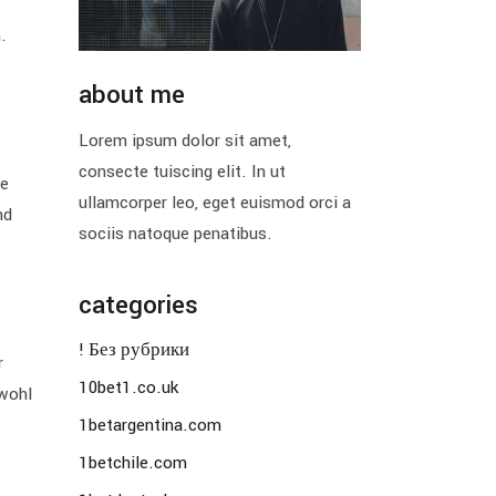
.
about me
Lorem ipsum dolor sit amet,
consecte tuiscing elit. In ut
ie
ullamcorper leo, eget euismod orci a
nd
sociis natoque penatibus.
categories
! Без рубрики
r
10bet1.co.uk
owohl
1betargentina.com
1betchile.com