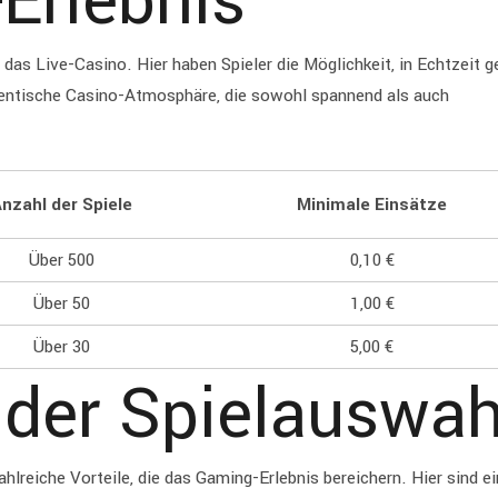
-Erlebnis
 das Live-Casino. Hier haben Spieler die Möglichkeit, in Echtzeit 
thentische Casino-Atmosphäre, die sowohl spannend als auch
nzahl der Spiele
Minimale Einsätze
Über 500
0,10 €
Über 50
1,00 €
Über 30
5,00 €
e der Spielauswah
lreiche Vorteile, die das Gaming-Erlebnis bereichern. Hier sind ei