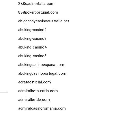
888casinoitalia.com
888pokerportugal.com
abigcandycasinoaustralia.net
abuking-casino2
abuking-casino3
abuking-casino4
abuking-casino5
abukingcasinoespana.com
abukingcasinoportugal.com
acrataofficial.com
admiralbetaustria.com
admiralbetde.com
admiralcasinoromania.com