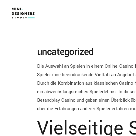
uncategorized
uncategorized
Die Auswahl an Spielen in einem Online-Casino i
Spieler eine beeindruckende Vielfalt an Angebote
Durch die Kombination aus klassischen Casino-S
ein abwechslungsreiches Spielerlebnis. In diese
Betandplay Casino und geben einen Überblick üb
über die Erfahrungen anderer Spieler erfahren 
Vielseitige 