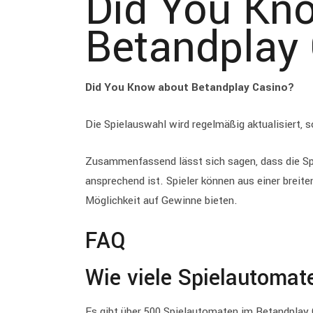
Did You Kn
Betandplay
Did You Know about Betandplay Casino?
Die Spielauswahl wird regelmäßig aktualisiert, 
Zusammenfassend lässt sich sagen, dass die Sp
ansprechend ist. Spieler können aus einer breite
Möglichkeit auf Gewinne bieten.
FAQ
Wie viele Spielautomat
Es gibt über 500 Spielautomaten im Betandplay