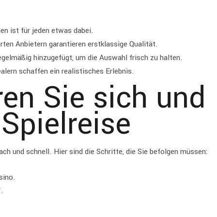
len ist für jeden etwas dabei.
en Anbietern garantieren erstklassige Qualität.
gelmäßig hinzugefügt, um die Auswahl frisch zu halten.
alern schaffen ein realistisches Erlebnis.
ren Sie sich und
 Spielreise
ach und schnell. Hier sind die Schritte, die Sie befolgen müssen:
sino.
“.