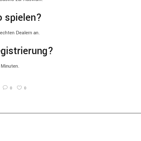
o spielen?
 echten Dealern an.
gistrierung?
e Minuten.
0
0