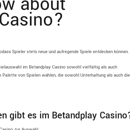
ow about
 Casino?
sodass Spieler stets neue und aufregende Spiele entdecken können.
ielauswahl im Betandplay Casino sowohl vielfältig als auch
n Palette von Spielen wählen, die sowohl Unterhaltung als auch die
en gibt es im Betandplay Casino
 Casino zur Auswahl.