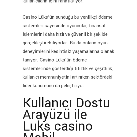
kullanıcıların içini rahatlatıyor.
Casino Lüks’ün sunduğu bu yenilikçi ödeme
sistemleri sayesinde oyuncular, finansal
işlemlerini daha hızlı ve güvenli bir şekilde
gerçekleştirebiliyorlar. Bu da onların oyun
deneyimlerini kesintisiz yaşamalarına olanak
tanıyor. Casino Lüks’ün ödeme
sistemlerinde gösterdiği titizlik ve çeşitlilik,
kullanıcı memnuniyetini artırırken sektördeki
lider konumunu da pekiştiriyor.
Kullanıcı Dostu
Arayüzü ile
Luks casino