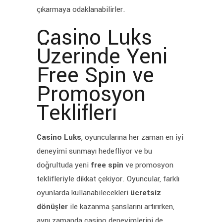
çıkarmaya odaklanabilirler.
Casino Luks
Üzerinde Yeni
Free Spin ve
Promosyon
Teklifleri
Casino Luks
, oyuncularına her zaman en iyi
deneyimi sunmayı hedefliyor ve bu
doğrultuda yeni
free spin
ve promosyon
teklifleriyle dikkat çekiyor. Oyuncular, farklı
oyunlarda kullanabilecekleri
ücretsiz
dönüşler
ile kazanma şanslarını artırırken,
aynı zamanda casino deneyimlerini de