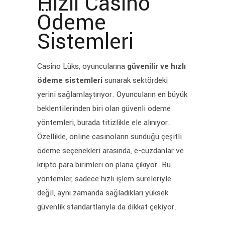
Hızlı Casino
Ödeme
Sistemleri
Casino Lüks, oyuncularına
güvenilir ve hızlı
ödeme sistemleri
sunarak sektördeki
yerini sağlamlaştırıyor. Oyuncuların en büyük
beklentilerinden biri olan güvenli ödeme
yöntemleri, burada titizlikle ele alınıyor.
Özellikle, online casinoların sunduğu çeşitli
ödeme seçenekleri arasında, e-cüzdanlar ve
kripto para birimleri ön plana çıkıyor. Bu
yöntemler, sadece hızlı işlem süreleriyle
değil, aynı zamanda sağladıkları yüksek
güvenlik standartlarıyla da dikkat çekiyor.