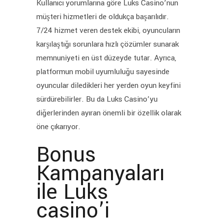
Kullanıcı yorumlarına göre Luks Casino’nun
müşteri hizmetleri de oldukça başarılıdır.
7/24 hizmet veren destek ekibi, oyuncuların
karşılaştığı sorunlara hızlı çözümler sunarak
memnuniyeti en üst düzeyde tutar. Ayrıca,
platformun mobil uyumluluğu sayesinde
oyuncular diledikleri her yerden oyun keyfini
sürdürebilirler. Bu da Luks Casino’yu
diğerlerinden ayıran önemli bir özellik olarak
öne çıkarıyor.
Bonus
Kampanyaları
ile Luks
casino’i