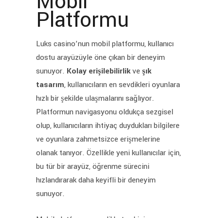
Mobil
Platformu
Luks casino’nun mobil platformu, kullanıcı
dostu arayüzüyle öne çıkan bir deneyim
sunuyor.
Kolay erişilebilirlik
ve
şık
tasarım
, kullanıcıların en sevdikleri oyunlara
hızlı bir şekilde ulaşmalarını sağlıyor.
Platformun navigasyonu oldukça sezgisel
olup, kullanıcıların ihtiyaç duydukları bilgilere
ve oyunlara zahmetsizce erişmelerine
olanak tanıyor. Özellikle yeni kullanıcılar için,
bu tür bir arayüz, öğrenme sürecini
hızlandırarak daha keyifli bir deneyim
sunuyor.