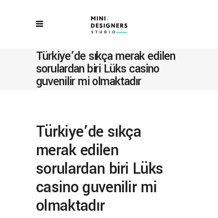
Türkiye’de sıkça merak edilen
sorulardan biri Lüks casino
guvenilir mi olmaktadır
Türkiye’de sıkça
merak edilen
sorulardan biri Lüks
casino guvenilir mi
olmaktadır