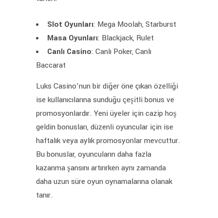
Slot Oyunları
: Mega Moolah, Starburst
Masa Oyunları
: Blackjack, Rulet
Canlı Casino
: Canlı Poker, Canlı
Baccarat
Luks Casino’nun bir diğer öne çıkan özelliği
ise kullanıcılarına sunduğu çeşitli bonus ve
promosyonlardır. Yeni üyeler için cazip hoş
geldin bonusları, düzenli oyuncular için ise
haftalık veya aylık promosyonlar mevcuttur.
Bu bonuslar, oyuncuların daha fazla
kazanma şansını artırırken aynı zamanda
daha uzun süre oyun oynamalarına olanak
tanır.