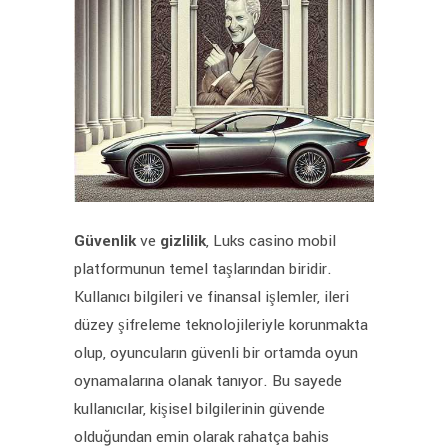
Güvenlik
ve
gizlilik
, Luks casino mobil
platformunun temel taşlarından biridir.
Kullanıcı bilgileri ve finansal işlemler, ileri
düzey şifreleme teknolojileriyle korunmakta
olup, oyuncuların güvenli bir ortamda oyun
oynamalarına olanak tanıyor. Bu sayede
kullanıcılar, kişisel bilgilerinin güvende
olduğundan emin olarak rahatça bahis