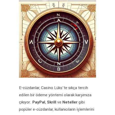
E-cüzdanlar, Casino Lüks’te sıkça tercih
edilen bir ödeme yöntemi olarak karşımıza
çıkıyor.
PayPal
,
Skrill
ve
Neteller
gibi
popüler e-cüzdanlar, kullanıcıların işlemlerini