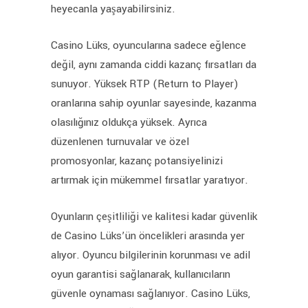
heyecanla yaşayabilirsiniz.
Casino Lüks, oyuncularına sadece eğlence
değil, aynı zamanda ciddi kazanç fırsatları da
sunuyor. Yüksek RTP (Return to Player)
oranlarına sahip oyunlar sayesinde, kazanma
olasılığınız oldukça yüksek. Ayrıca
düzenlenen turnuvalar ve özel
promosyonlar, kazanç potansiyelinizi
artırmak için mükemmel fırsatlar yaratıyor.
Oyunların çeşitliliği ve kalitesi kadar güvenlik
de Casino Lüks’ün öncelikleri arasında yer
alıyor. Oyuncu bilgilerinin korunması ve adil
oyun garantisi sağlanarak, kullanıcıların
güvenle oynaması sağlanıyor. Casino Lüks,