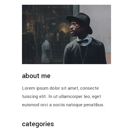
about me
Lorem ipsum dolor sit amet, consecte
tuiscing elit. In ut ullamcorper leo, eget
euismod orci a sociis natoque penatibus.
categories