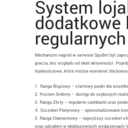
System loja
dodatkowe b
regularnych
Mechanizm nagród w serwisie SpyBet był zapro
gracza, bez względu od skali aktywności. Poje
lojalnościowe, które można wymienić dla bonus
Ranga Brązowy – startowy punkt dla wszelk
Poziom Srebrny – dostęp do szybszych realiz
Ranga Złoty – regularne cashbacki oraz podw
Szczebel Platynowy – spersonalizowane bonu
Ranga Diamentowy – najwyższy szczebel of
oraz udziałem w ekskluzywnych wydarzeniach 