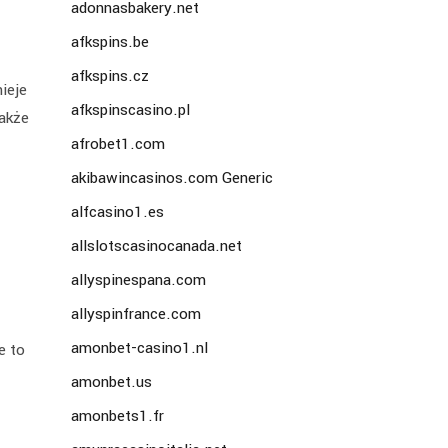
adonnasbakery.net
afkspins.be
afkspins.cz
ieje
afkspinscasino.pl
akże
afrobet1.com
akibawincasinos.com Generic
alfcasino1.es
allslotscasinocanada.net
allyspinespana.com
allyspinfrance.com
amonbet-casino1.nl
e to
amonbet.us
amonbets1.fr