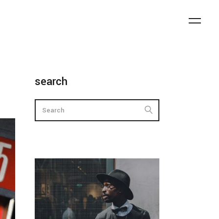
Graczy
search