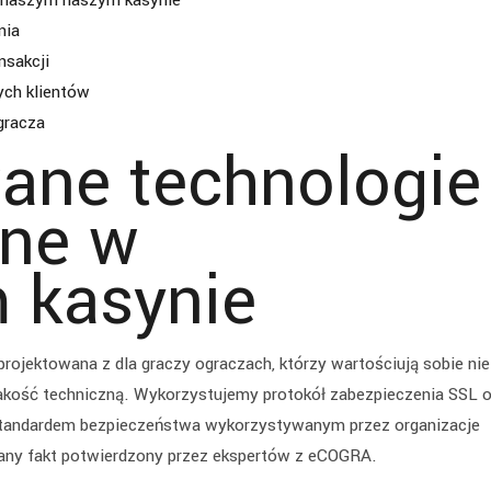
nia
nsakcji
ych klientów
gracza
ne technologie
zne w
 kasynie
projektowana z dla graczy ograczach, którzy wartościują sobie nie
jakość techniczną. Wykorzystujemy protokół zabezpieczenia SSL 
 standardem bezpieczeństwa wykorzystywanym przez organizacje
any fakt potwierdzony przez ekspertów z eCOGRA.