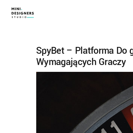
SpyBet – Platforma Do gie
SpyBet – Platforma Do g
Wymagających Graczy