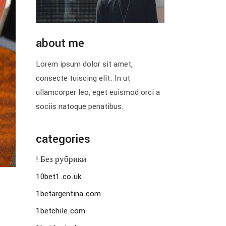
about me
Lorem ipsum dolor sit amet,
consecte tuiscing elit. In ut
ullamcorper leo, eget euismod orci a
sociis natoque penatibus.
categories
! Без рубрики
10bet1.co.uk
1betargentina.com
1betchile.com