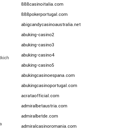
888casinoitalia.com
888pokerportugal.com
abigcandycasinoaustralia.net
abuking-casino2
abuking-casino3
abuking-casino4
tkich
abuking-casino5
abukingcasinoespana.com
abukingcasinoportugal.com
acrataofficial.com
admiralbetaustria.com
admiralbetde.com
a
admiralcasinoromania.com