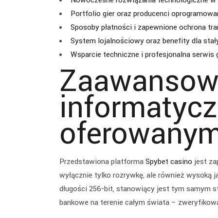
Portfolio gier oraz producenci oprogramowa
Sposoby płatności i zapewnione ochrona tra
System lojalnościowy oraz benefity dla stał
Wsparcie techniczne i profesjonalna serwis 
Zaawansowa
informatyc
oferowanym
Przedstawiona platforma
Spybet casino
jest za
wyłącznie tylko rozrywkę, ale również wysoką 
długości 256-bit, stanowiący jest tym samym
bankowe na terenie całym świata – zweryfikow