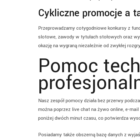
Cykliczne promocje a ta
Przeprowadzamy cotygodniowe konkursy z fundu
slotowe, zawody w tytułach stołowych oraz w
okazję na wygraną niezależnie od zwykłej rozgr
Pomoc tech
profesjonal
Nasz zespół pomocy działa bez przerwy podczas
można poprzez live chat na żywo online, e-mail
poniżej dwóch minut czasu, co potwierdza wys
Posiadamy także obszerną bazę danych z wyjaśn