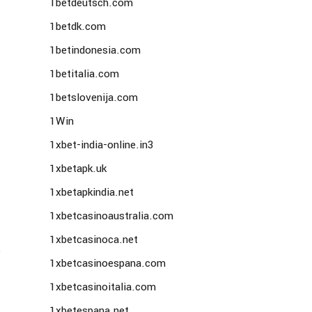
1betdeutsch.com
1betdk.com
1betindonesia.com
1betitalia.com
1betslovenija.com
1Win
1xbet-india-online.in3
1xbetapk.uk
1xbetapkindia.net
1xbetcasinoaustralia.com
1xbetcasinoca.net
o
1xbetcasinoespana.com
1xbetcasinoitalia.com
1xbetespana.net