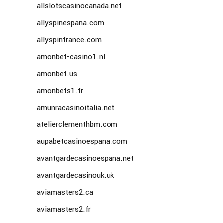
allslotscasinocanada.net
allyspinespana.com
allyspinfrance.com
amonbet-casino1.nl
amonbet.us
amonbets1.fr
amunracasinoitalia.net
atelierclementhbm.com
aupabetcasinoespana.com
avantgardecasinoespana.net
avantgardecasinouk.uk
aviamasters2.ca
aviamasters2.fr