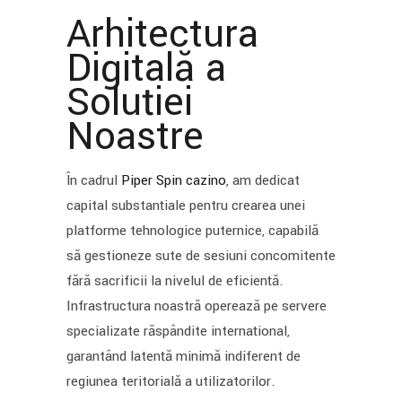
Arhitectura
Digitală a
Soluției
Noastre
În cadrul
Piper Spin cazino
, am dedicat
capital substanțiale pentru crearea unei
platforme tehnologice puternice, capabilă
să gestioneze sute de sesiuni concomitente
fără sacrificii la nivelul de eficiență.
Infrastructura noastră operează pe servere
specializate răspândite internațional,
garantând latență minimă indiferent de
regiunea teritorială a utilizatorilor.