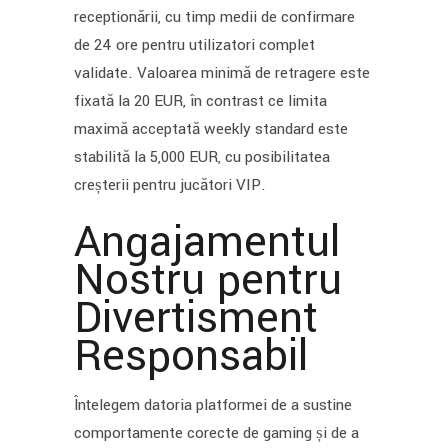
recepționării, cu timp medii de confirmare
de 24 ore pentru utilizatori complet
validate. Valoarea minimă de retragere este
fixată la 20 EUR, în contrast ce limita
maximă acceptată weekly standard este
stabilită la 5,000 EUR, cu posibilitatea
creșterii pentru jucători VIP.
Angajamentul
Nostru pentru
Divertisment
Responsabil
Înțelegem datoria platformei de a susține
comportamente corecte de gaming și de a