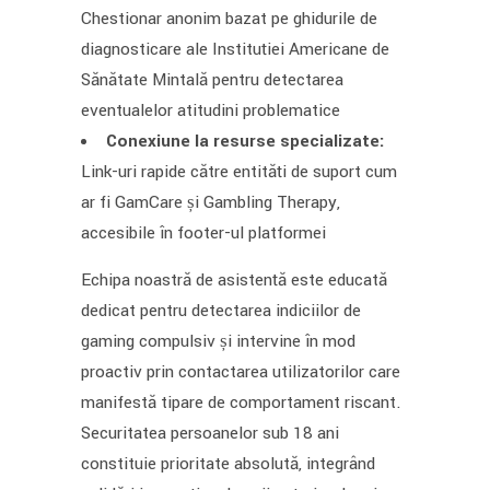
Chestionar anonim bazat pe ghidurile de
diagnosticare ale Instituției Americane de
Sănătate Mintală pentru detectarea
eventualelor atitudini problematice
Conexiune la resurse specializate:
Link-uri rapide către entități de suport cum
ar fi GamCare și Gambling Therapy,
accesibile în footer-ul platformei
Echipa noastră de asistență este educată
dedicat pentru detectarea indiciilor de
gaming compulsiv și intervine în mod
proactiv prin contactarea utilizatorilor care
manifestă tipare de comportament riscant.
Securitatea persoanelor sub 18 ani
constituie prioritate absolută, integrând