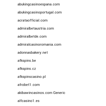
abukingcasinoespana.com
abukingcasinoportugal.com
acrataofficial.com
admiralbetaustria.com
admiralbetde.com
admiralcasinoromania.com
adonnasbakery.net
afkspins.be
afkspins.cz
afkspinscasino.pl
afrobet1.com
akibawincasinos.com Generic
alfcasino1.es