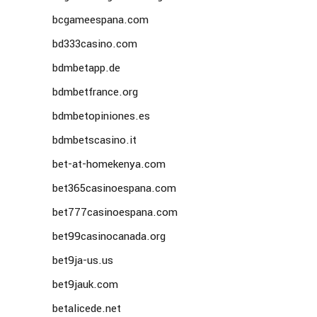
bcgameespana.com
bd333casino.com
bdmbetapp.de
bdmbetfrance.org
bdmbetopiniones.es
bdmbetscasino.it
bet-at-homekenya.com
bet365casinoespana.com
bet777casinoespana.com
bet99casinocanada.org
bet9ja-us.us
bet9jauk.com
betalicede.net