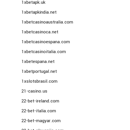
1xbetapk.uk
1xbetapkindia.net
1xbetcasinoaustralia.com
1xbetcasinoca.net
1xbetcasinoespana.com
1xbetcasinoitalia.com
1xbetespana.net
1xbetportugal.net
1xslotsbrasil.com
21-casino.us
22-bet-ireland.com
22-bet-italia.com
22-bet-magyar.com