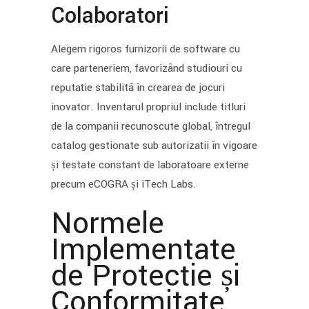
Colaboratori
Alegem rigoros furnizorii de software cu
care parteneriem, favorizând studiouri cu
reputație stabilită în crearea de jocuri
inovator. Inventarul propriul include titluri
de la companii recunoscute global, întregul
catalog gestionate sub autorizații în vigoare
și testate constant de laboratoare externe
precum eCOGRA și iTech Labs.
Normele
Implementate
de Protecție și
Conformitate