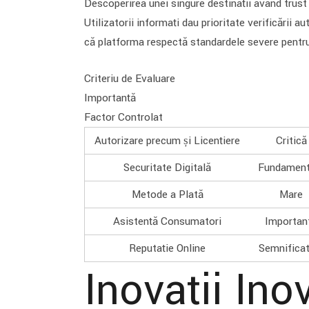
Descoperirea unei singure destinații având trust
Utilizatorii informați dau prioritate verificării au
că platforma respectă standardele severe pentru p
Criteriu de Evaluare
Importanță
Factor Controlat
Autorizare precum și Licențiere
Critică
Securitate Digitală
Fundament
Metode a Plată
Mare
Asistență Consumatori
Importan
Reputație Online
Semnificat
Inovații Ino