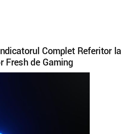
catorul Complet Referitor la Descoperi
ndicatorul Complet Referitor la
or Fresh de Gaming