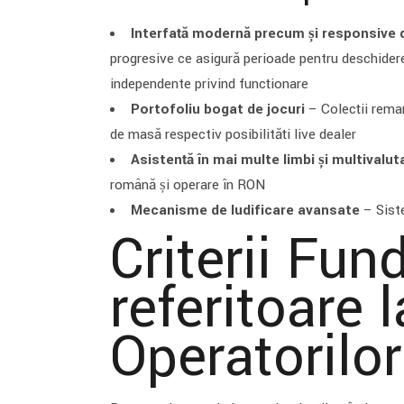
Interfață modernă precum și responsive 
progresive ce asigură perioade pentru deschidere
independente privind funcționare
Portofoliu bogat de jocuri
– Colecții remar
de masă respectiv posibilități live dealer
Asistență în mai multe limbi și multivalut
română și operare în RON
Mecanisme de ludificare avansate
– Siste
Criterii Fu
referitoare 
Operatorilo