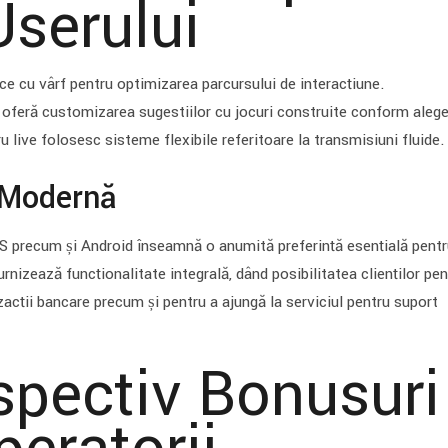
Userului
ce cu vârf pentru optimizarea parcursului de interacțiune.
e oferă customizarea sugestiilor cu jocuri construite conform alege
ru live folosesc sisteme flexibile referitoare la transmisiuni fluide.
 Modernă
 iOS precum și Android înseamnă o anumită preferință esențială pent
rnizează funcționalitate integrală, dând posibilitatea clienților pen
nzacții bancare precum și pentru a ajungă la serviciul pentru suport
spectiv Bonusuri