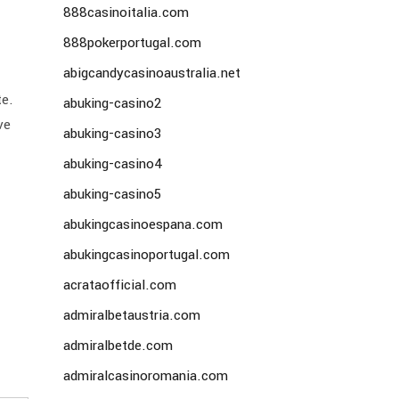
888casinoitalia.com
888pokerportugal.com
abigcandycasinoaustralia.net
te.
abuking-casino2
ve
abuking-casino3
abuking-casino4
abuking-casino5
abukingcasinoespana.com
abukingcasinoportugal.com
acrataofficial.com
admiralbetaustria.com
admiralbetde.com
admiralcasinoromania.com