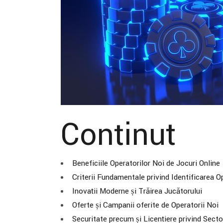
Conținut
Beneficiile Operatorilor Noi de Jocuri Online
Criterii Fundamentale privind Identificarea 
Inovații Moderne și Trăirea Jucătorului
Oferte și Campanii oferite de Operatorii Noi
Securitate precum și Licențiere privind Sect