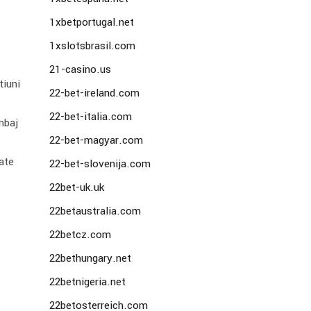
1xbetportugal.net
1xslotsbrasil.com
21-casino.us
țiuni
22-bet-ireland.com
22-bet-italia.com
mbaj
22-bet-magyar.com
ate
22-bet-slovenija.com
22bet-uk.uk
22betaustralia.com
22betcz.com
22bethungary.net
22betnigeria.net
22betosterreich.com