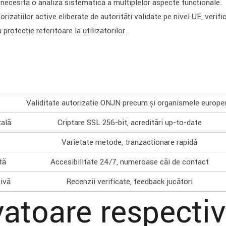
 necesită o analiză sistematică a multiplelor aspecte funcționale.
torizațiilor active eliberate de autorități validate pe nivel UE, verif
rotecție referitoare la utilizatorilor.
Validitate autorizație ONJN precum și organismele europe
ală
Criptare SSL 256-bit, acreditări up-to-date
Varietate metode, tranzacționare rapidă
tă
Accesibilitate 24/7, numeroase căi de contact
ivă
Recenzii verificate, feedback jucători
vatoare respectiv