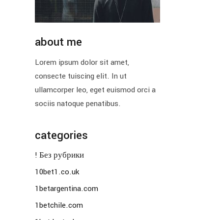
about me
Lorem ipsum dolor sit amet,
consecte tuiscing elit. In ut
ullamcorper leo, eget euismod orci a
sociis natoque penatibus.
categories
! Без рубрики
10bet1.co.uk
1betargentina.com
1betchile.com