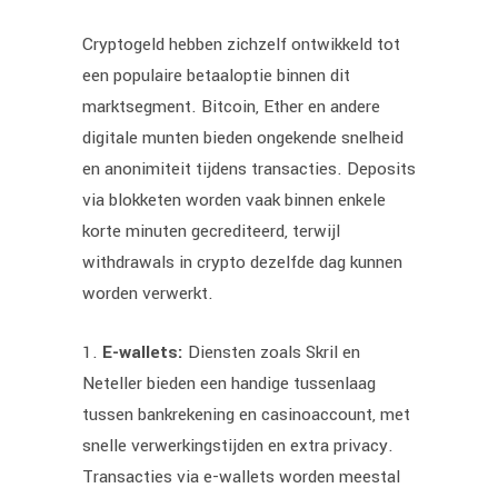
Cryptogeld hebben zichzelf ontwikkeld tot
een populaire betaaloptie binnen dit
marktsegment. Bitcoin, Ether en andere
digitale munten bieden ongekende snelheid
en anonimiteit tijdens transacties. Deposits
via blokketen worden vaak binnen enkele
korte minuten gecrediteerd, terwijl
withdrawals in crypto dezelfde dag kunnen
worden verwerkt.
E-wallets:
Diensten zoals Skril en
Neteller bieden een handige tussenlaag
tussen bankrekening en casinoaccount, met
snelle verwerkingstijden en extra privacy.
Transacties via e-wallets worden meestal