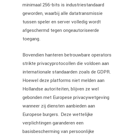
minimaal 256-bits is industriestandaard
geworden, waarbij alle datatransmissie
tussen speler en server volledig wordt
afgeschermd tegen ongeautoriseerde
toegang.
Bovendien hanteren betrouwbare operators
strikte privacyprotocollen die voldoen aan
internationale standaarden zoals de GDPR.
Hoewel deze platforms niet melden aan
Hollandse autoriteiten, blijven ze wel
gebonden met Europese privacywetgeving
wanneer zij diensten aanbieden aan
Europese burgers. Deze wettelijke
verplichtingen garanderen een
basisbescherming van persoonlijke