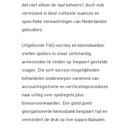
dat niet alleen de taal beheerst, doch ook
vertrouwd is door culturele nuances en
specifieke verwachtingen van Nederlandse
gebruikers.
Uitgebreide FAQ-secties en kennisbanken
stellen spelers in staat zelfstandig
antwoorden te vinden op frequent gestelde
vragen. Die self-service mogelijkheden
behandelen onderwerpen variërend van
accountregistratie en verificatieprocedures
naar uitleg over spelregels plus
bonusvoorwaarden. Een goed goed
georganiseerde kennisbank bespaart tijd en
vermindert de druk op live supportkanalen.