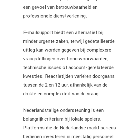
een gevoel van betrouwbaarheid en
professionele dienstverlening.
E-mailsupport biedt een alternatief bij
minder urgente zaken, terwijl gedetailleerde
uitleg kan worden gegeven bij complexere
vraagstellingen over bonusvoorwaarden,
technische issues of account-gerelateerde
kwesties. Reactietijden variëren doorgaans
tussen de 2 en 12 uur, afhankelijk van de
drukte en complexiteit van de vraag.
Nederlandstalige ondersteuning is een
belangrijk criterium bij lokale spelers.
Platforms die de Nederlandse markt serieus
bedienen investeren in meertalig personeel