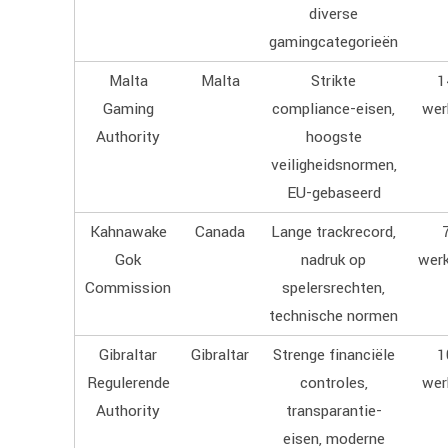
diverse
gamingcategorieën
Malta
Malta
Strikte
1
Gaming
compliance-eisen,
wer
Authority
hoogste
veiligheidsnormen,
EU-gebaseerd
Kahnawake
Canada
Lange trackrecord,
Gok
nadruk op
wer
Commission
spelersrechten,
technische normen
Gibraltar
Gibraltar
Strenge financiële
1
Regulerende
controles,
wer
Authority
transparantie-
eisen, moderne