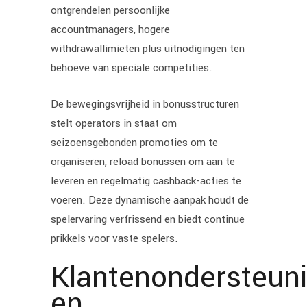
ontgrendelen persoonlijke
accountmanagers, hogere
withdrawallimieten plus uitnodigingen ten
behoeve van speciale competities.
De bewegingsvrijheid in bonusstructuren
stelt operators in staat om
seizoensgebonden promoties om te
organiseren, reload bonussen om aan te
leveren en regelmatig cashback-acties te
voeren. Deze dynamische aanpak houdt de
spelervaring verfrissend en biedt continue
prikkels voor vaste spelers.
Klantenondersteun
en