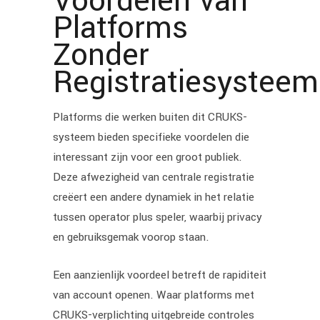
Voordelen van
Platforms
Zonder
Registratiesysteem
Platforms die werken buiten dit CRUKS-
systeem bieden specifieke voordelen die
interessant zijn voor een groot publiek.
Deze afwezigheid van centrale registratie
creëert een andere dynamiek in het relatie
tussen operator plus speler, waarbij privacy
en gebruiksgemak voorop staan.
Een aanzienlijk voordeel betreft de rapiditeit
van account openen. Waar platforms met
CRUKS-verplichting uitgebreide controles