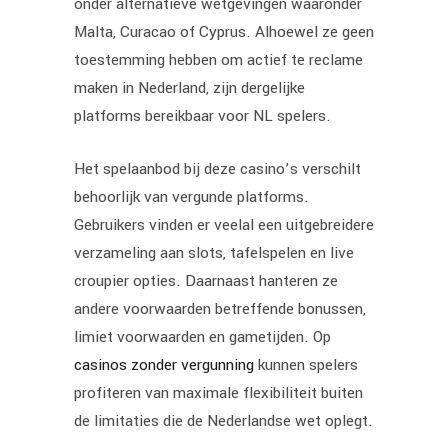
onder alternatieve wetgevingen waaronder
Malta, Curacao of Cyprus. Alhoewel ze geen
toestemming hebben om actief te reclame
maken in Nederland, zijn dergelijke
platforms bereikbaar voor NL spelers.
Het spelaanbod bij deze casino’s verschilt
behoorlijk van vergunde platforms.
Gebruikers vinden er veelal een uitgebreidere
verzameling aan slots, tafelspelen en live
croupier opties. Daarnaast hanteren ze
andere voorwaarden betreffende bonussen,
limiet voorwaarden en gametijden. Op
casinos zonder vergunning
kunnen spelers
profiteren van maximale flexibiliteit buiten
de limitaties die de Nederlandse wet oplegt.