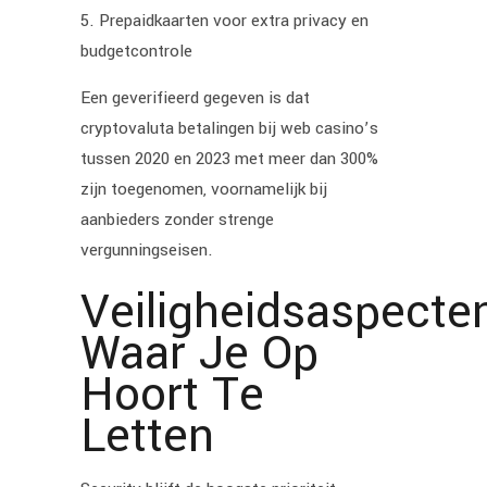
Prepaidkaarten voor extra privacy en
budgetcontrole
Een geverifieerd gegeven is dat
cryptovaluta betalingen bij web casino’s
tussen 2020 en 2023 met meer dan 300%
zijn toegenomen, voornamelijk bij
aanbieders zonder strenge
vergunningseisen.
Veiligheidsaspecte
Waar Je Op
Hoort Te
Letten