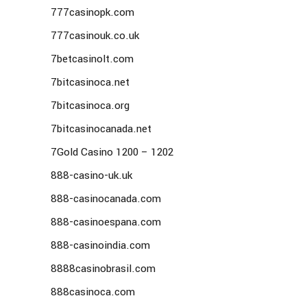
777casinopk.com
777casinouk.co.uk
7betcasinolt.com
7bitcasinoca.net
7bitcasinoca.org
7bitcasinocanada.net
7Gold Casino 1200 – 1202
888-casino-uk.uk
888-casinocanada.com
888-casinoespana.com
888-casinoindia.com
8888casinobrasil.com
888casinoca.com