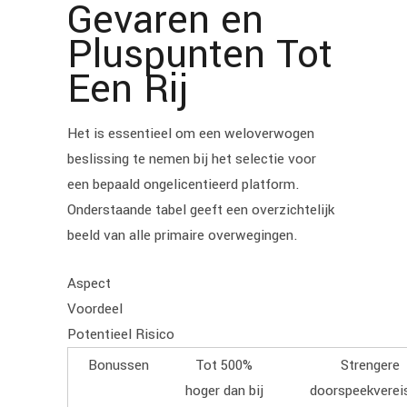
Gevaren en
Pluspunten Tot
Een Rij
Het is essentieel om een weloverwogen
beslissing te nemen bij het selectie voor
een bepaald ongelicentieerd platform.
Onderstaande tabel geeft een overzichtelijk
beeld van alle primaire overwegingen.
Aspect
Voordeel
Potentieel Risico
Bonussen
Tot 500%
Strengere
hoger dan bij
doorspeekverei