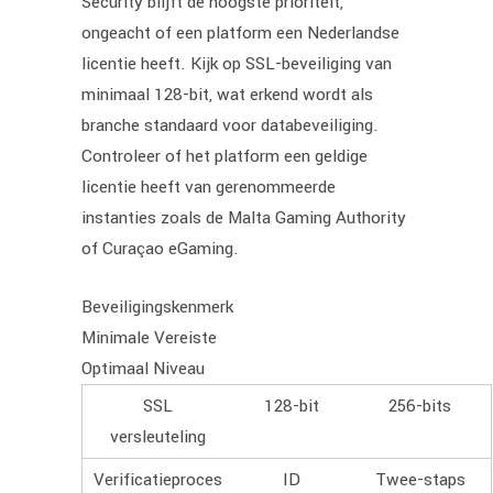
Security blijft de hoogste prioriteit,
ongeacht of een platform een Nederlandse
licentie heeft. Kijk op SSL-beveiliging van
minimaal 128-bit, wat erkend wordt als
branche standaard voor databeveiliging.
Controleer of het platform een geldige
licentie heeft van gerenommeerde
instanties zoals de Malta Gaming Authority
of Curaçao eGaming.
Beveiligingskenmerk
Minimale Vereiste
Optimaal Niveau
SSL
128-bit
256-bits
versleuteling
Verificatieproces
ID
Twee-staps