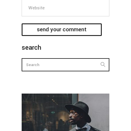
search