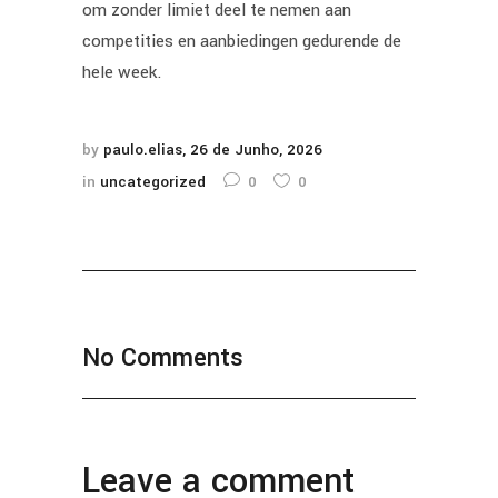
om zonder limiet deel te nemen aan
competities en aanbiedingen gedurende de
hele week.
by
paulo.elias
26 de Junho, 2026
in
uncategorized
0
0
No Comments
Leave a comment