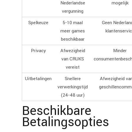
Nederlandse
mogelijk
vergunning
Spelkeuze
5-10 maal
Geen Nederlan
meer games
klantenservi
beschikbaar
Privacy
Afwezigheid
Minder
van CRUKS
consumentenbesch
vereist
Uitbetalingen
Snellere
Afwezigheid va
verwerkingstijd
geschillencomm
(24-48 uur)
Beschikbare
Betalingsopties