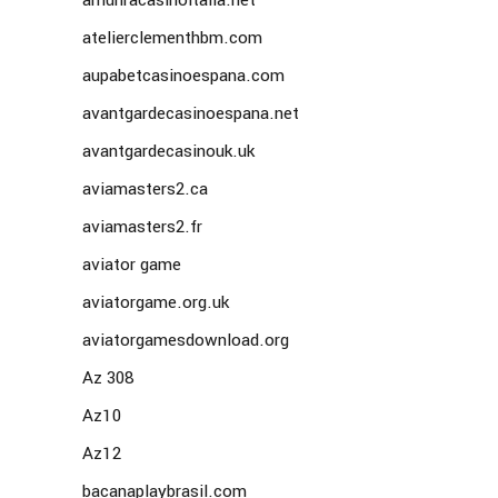
atelierclementhbm.com
aupabetcasinoespana.com
avantgardecasinoespana.net
avantgardecasinouk.uk
aviamasters2.ca
aviamasters2.fr
aviator game
aviatorgame.org.uk
aviatorgamesdownload.org
Az 308
Az10
Az12
bacanaplaybrasil.com