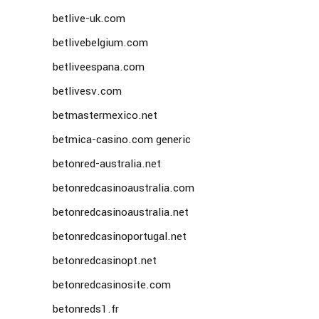
betlive-uk.com
betlivebelgium.com
betliveespana.com
betlivesv.com
betmastermexico.net
betmica-casino.com generic
betonred-australia.net
betonredcasinoaustralia.com
betonredcasinoaustralia.net
betonredcasinoportugal.net
betonredcasinopt.net
betonredcasinosite.com
betonreds1.fr