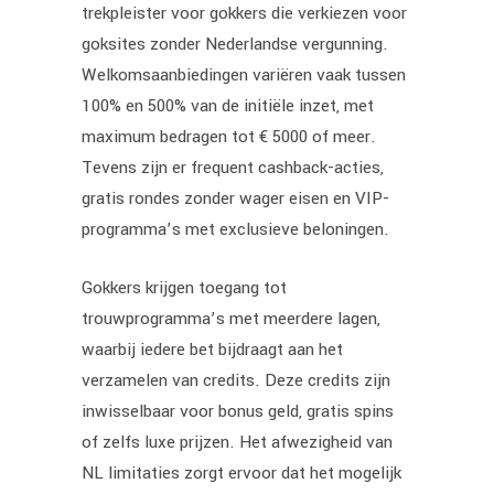
trekpleister voor gokkers die verkiezen voor
goksites zonder Nederlandse vergunning.
Welkomsaanbiedingen variëren vaak tussen
100% en 500% van de initiële inzet, met
maximum bedragen tot € 5000 of meer.
Tevens zijn er frequent cashback-acties,
gratis rondes zonder wager eisen en VIP-
programma’s met exclusieve beloningen.
Gokkers krijgen toegang tot
trouwprogramma’s met meerdere lagen,
waarbij iedere bet bijdraagt aan het
verzamelen van credits. Deze credits zijn
inwisselbaar voor bonus geld, gratis spins
of zelfs luxe prijzen. Het afwezigheid van
NL limitaties zorgt ervoor dat het mogelijk