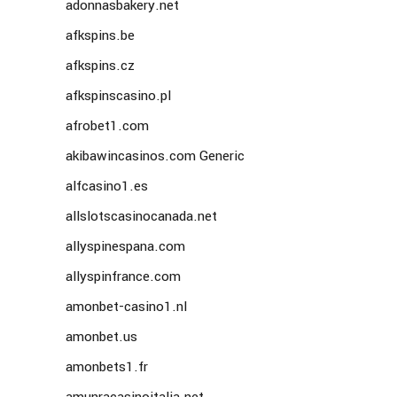
adonnasbakery.net
afkspins.be
afkspins.cz
afkspinscasino.pl
afrobet1.com
akibawincasinos.com Generic
alfcasino1.es
allslotscasinocanada.net
allyspinespana.com
allyspinfrance.com
amonbet-casino1.nl
amonbet.us
amonbets1.fr
amunracasinoitalia.net