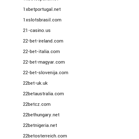
1xbetportugal.net
1xslotsbrasil.com
21-casino.us
22-bet-ireland.com
22-bet-italia.com
22-bet-magyar.com
22-bet-slovenija.com
22bet-uk.uk
22betaustralia.com
22betcz.com
22bethungary.net
22betnigeria.net
22betosterreich.com