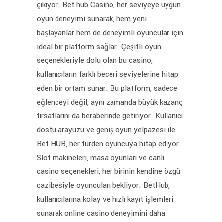
çıkıyor. Bet hub Casino, her seviyeye uygun
oyun deneyimi sunarak, hem yeni
başlayanlar hem de deneyimli oyuncular için
ideal bir platform sağlar. Çeşitli oyun
seçenekleriyle dolu olan bu casino,
kullanıcıların farklı beceri seviyelerine hitap
eden bir ortam sunar. Bu platform, sadece
eğlenceyi değil, aynı zamanda büyük kazanç
fırsatlarını da beraberinde getiriyor. Kullanıcı
dostu arayüzü ve geniş oyun yelpazesi ile
Bet HUB, her türden oyuncuya hitap ediyor.
Slot makineleri, masa oyunları ve canlı
casino seçenekleri, her birinin kendine özgü
cazibesiyle oyuncuları bekliyor. BetHub,
kullanıcılarına kolay ve hızlı kayıt işlemleri
sunarak online casino deneyimini daha