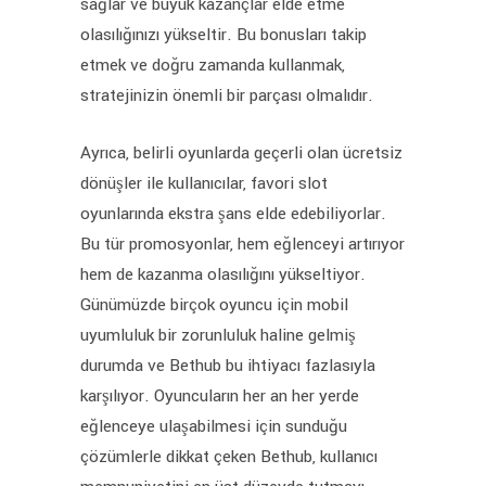
sağlar ve büyük kazançlar elde etme
olasılığınızı yükseltir. Bu bonusları takip
etmek ve doğru zamanda kullanmak,
stratejinizin önemli bir parçası olmalıdır.
Ayrıca, belirli oyunlarda geçerli olan ücretsiz
dönüşler ile kullanıcılar, favori slot
oyunlarında ekstra şans elde edebiliyorlar.
Bu tür promosyonlar, hem eğlenceyi artırıyor
hem de kazanma olasılığını yükseltiyor.
Günümüzde birçok oyuncu için mobil
uyumluluk bir zorunluluk haline gelmiş
durumda ve Bethub bu ihtiyacı fazlasıyla
karşılıyor. Oyuncuların her an her yerde
eğlenceye ulaşabilmesi için sunduğu
çözümlerle dikkat çeken Bethub, kullanıcı