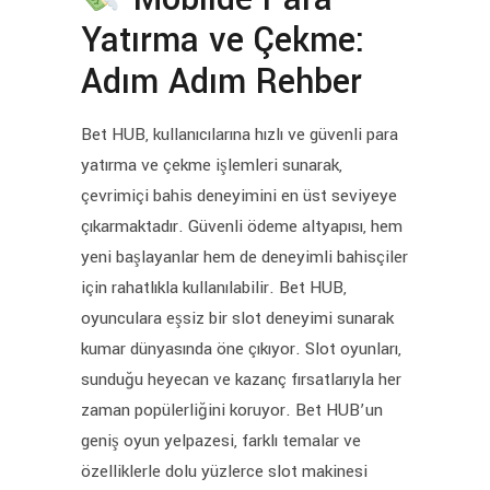
Yatırma ve Çekme:
Adım Adım Rehber
Bet HUB, kullanıcılarına hızlı ve güvenli para
yatırma ve çekme işlemleri sunarak,
çevrimiçi bahis deneyimini en üst seviyeye
çıkarmaktadır. Güvenli ödeme altyapısı, hem
yeni başlayanlar hem de deneyimli bahisçiler
için rahatlıkla kullanılabilir. Bet HUB,
oyunculara eşsiz bir slot deneyimi sunarak
kumar dünyasında öne çıkıyor. Slot oyunları,
sunduğu heyecan ve kazanç fırsatlarıyla her
zaman popülerliğini koruyor. Bet HUB’un
geniş oyun yelpazesi, farklı temalar ve
özelliklerle dolu yüzlerce slot makinesi