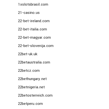
1xslotsbrasil.com
21-casino.us
22-bet-ireland.com
22-bet-italia.com
22-bet-magyar.com
22-bet-slovenija.com
22bet-uk.uk
22betaustralia.com
22betcz.com
22bethungary.net
22betnigeria.net
22betosterreich.com
22betperu.com