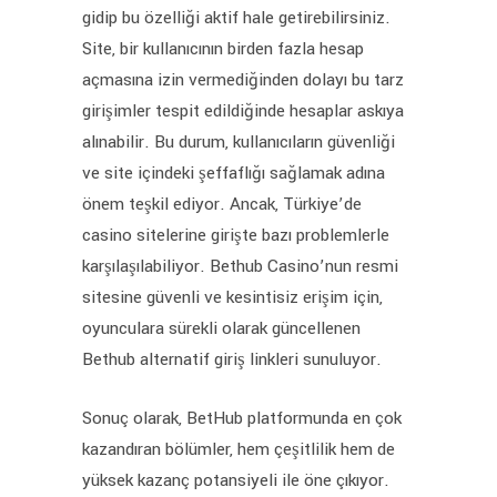
gidip bu özelliği aktif hale getirebilirsiniz.
Site, bir kullanıcının birden fazla hesap
açmasına izin vermediğinden dolayı bu tarz
girişimler tespit edildiğinde hesaplar askıya
alınabilir. Bu durum, kullanıcıların güvenliği
ve site içindeki şeffaflığı sağlamak adına
önem teşkil ediyor. Ancak, Türkiye’de
casino sitelerine girişte bazı problemlerle
karşılaşılabiliyor. Bethub Casino’nun resmi
sitesine güvenli ve kesintisiz erişim için,
oyunculara sürekli olarak güncellenen
Bethub alternatif giriş linkleri sunuluyor.
Sonuç olarak, BetHub platformunda en çok
kazandıran bölümler, hem çeşitlilik hem de
yüksek kazanç potansiyeli ile öne çıkıyor.