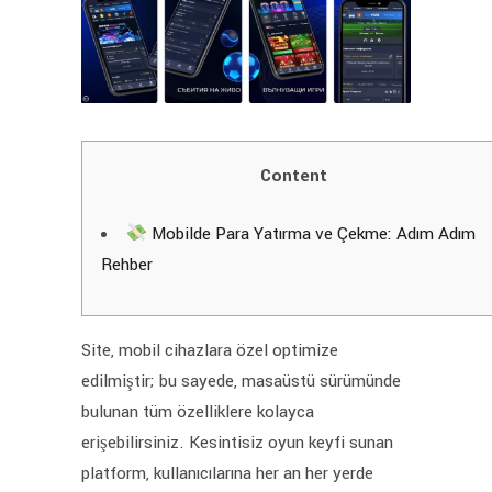
Content
Mobilde Para Yatırma ve Çekme: Adım Adım
Rehber
Site, mobil cihazlara özel optimize
edilmiştir; bu sayede, masaüstü sürümünde
bulunan tüm özelliklere kolayca
erişebilirsiniz. Kesintisiz oyun keyfi sunan
platform, kullanıcılarına her an her yerde