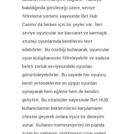
bakıldığında görüleceği üzere, seviye
filtreleme sistemi sayesinde Bet Hub
Casino’da herkes için bir şeyler var. İleri
seviye oyuncular ise baccarat ve karmaşık
strateji oyunlarında kendilerini test
edebilirler. Bu özelliği kullanarak, oyuncular
oyun kütüphanesini filtreleyebilir ve sadece
belirli zorluk seviyesindeki oyunları
görüntüleyebilirler. Bu sayede her oyuncu,
kendi yeteneklerine en uygun oyunları
oynayarak hem eğlenir hem de kendini
geliştirir. Bu stratejiler sayesinde Bet HUB,
kullanıcılarının beklentilerini karşılamanın
ötesine geçerek onlara eşsiz bir deneyim
sunar. Kullanıcı memnuniyetini ön planda
tutan bu yaklaşım, platformun uzun vadeli