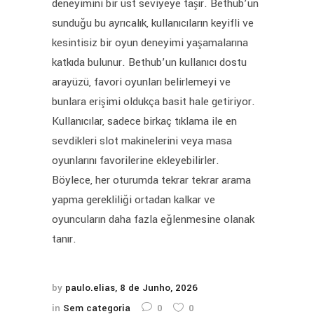
deneyimini bir üst seviyeye taşır. Bethub’un
sunduğu bu ayrıcalık, kullanıcıların keyifli ve
kesintisiz bir oyun deneyimi yaşamalarına
katkıda bulunur. Bethub’un kullanıcı dostu
arayüzü, favori oyunları belirlemeyi ve
bunlara erişimi oldukça basit hale getiriyor.
Kullanıcılar, sadece birkaç tıklama ile en
sevdikleri slot makinelerini veya masa
oyunlarını favorilerine ekleyebilirler.
Böylece, her oturumda tekrar tekrar arama
yapma gerekliliği ortadan kalkar ve
oyuncuların daha fazla eğlenmesine olanak
tanır.
by
paulo.elias
8 de Junho, 2026
in
Sem categoria
0
0