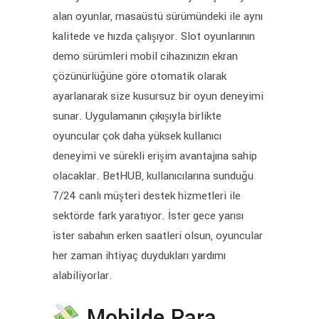
alan oyunlar, masaüstü sürümündeki ile aynı
kalitede ve hızda çalışıyor. Slot oyunlarının
demo sürümleri mobil cihazınızın ekran
çözünürlüğüne göre otomatik olarak
ayarlanarak size kusursuz bir oyun deneyimi
sunar. Uygulamanın çıkışıyla birlikte
oyuncular çok daha yüksek kullanıcı
deneyimi ve sürekli erişim avantajına sahip
olacaklar. BetHUB, kullanıcılarına sunduğu
7/24 canlı müşteri destek hizmetleri ile
sektörde fark yaratıyor. İster gece yarısı
ister sabahın erken saatleri olsun, oyuncular
her zaman ihtiyaç duydukları yardımı
alabiliyorlar.
Mobilde Para