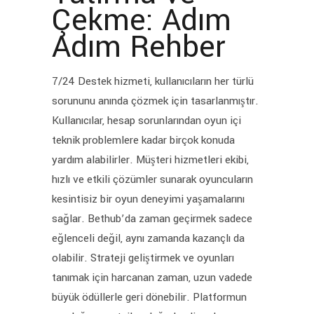
Çekme: Adım
Adım Rehber
7/24 Destek hizmeti, kullanıcıların her türlü
sorununu anında çözmek için tasarlanmıştır.
Kullanıcılar, hesap sorunlarından oyun içi
teknik problemlere kadar birçok konuda
yardım alabilirler. Müşteri hizmetleri ekibi,
hızlı ve etkili çözümler sunarak oyuncuların
kesintisiz bir oyun deneyimi yaşamalarını
sağlar. Bethub’da zaman geçirmek sadece
eğlenceli değil, aynı zamanda kazançlı da
olabilir. Strateji geliştirmek ve oyunları
tanımak için harcanan zaman, uzun vadede
büyük ödüllerle geri dönebilir. Platformun