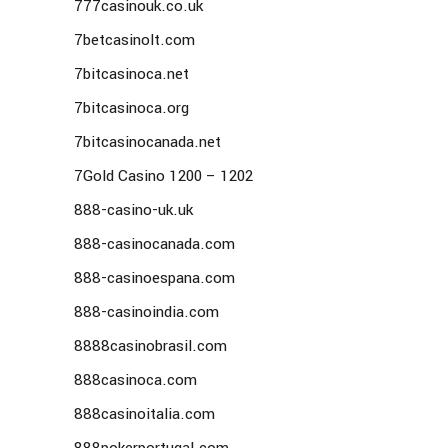
777casinouk.co.uk
7betcasinolt.com
7bitcasinoca.net
7bitcasinoca.org
7bitcasinocanada.net
7Gold Casino 1200 – 1202
888-casino-uk.uk
888-casinocanada.com
888-casinoespana.com
888-casinoindia.com
8888casinobrasil.com
888casinoca.com
888casinoitalia.com
888pokerportugal.com