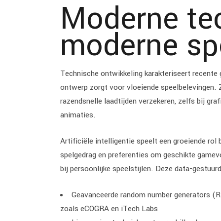
Moderne te
moderne spe
Technische ontwikkeling karakteriseert recente
ontwerp zorgt voor vloeiende speelbelevingen.
razendsnelle laadtijden verzekeren, zelfs bij gr
animaties.
Artificiële intelligentie speelt een groeiende ro
spelgedrag en preferenties om geschikte gamev
bij persoonlijke speelstijlen. Deze data-gestuu
Geavanceerde random number generators (RNG
zoals eCOGRA en iTech Labs