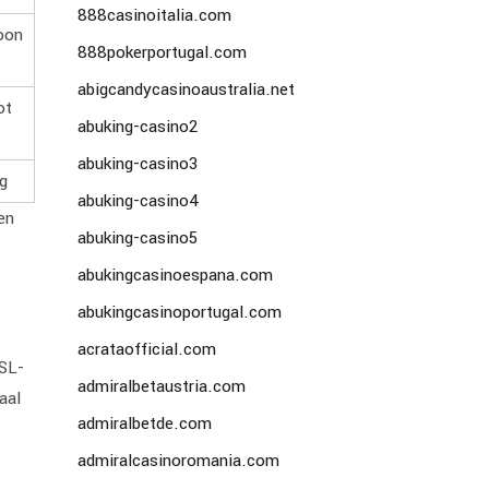
888casinoitalia.com
oon
888pokerportugal.com
abigcandycasinoaustralia.net
ot
abuking-casino2
abuking-casino3
g
abuking-casino4
en
abuking-casino5
abukingcasinoespana.com
abukingcasinoportugal.com
acrataofficial.com
SSL-
admiralbetaustria.com
aal
admiralbetde.com
admiralcasinoromania.com