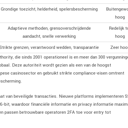
Grondige toezicht, helderheid, spelersbescherming
Buitengew
hoog
Adaptieve methoden, grensoverschrijdende
Redelijk t
aandacht, snelle verwerking
hoog
Strikte grenzen, verantwoord wedden, transparantie
Zeer hoo
thority, die sinds 2001 operationeel is en meer dan 300 vergunning
lobaal. Deze autoriteit wordt gezien als een van de hoogst
ese casinosector en gebruikt strikte compliance-eisen omtrent
bescherming.
aat van beveiligde transacties. Nieuwe platforms implementeren 
56-bit, waardoor financiële informatie en privacy informatie maxim
ien passen betrouwbare operatoren 2FA toe voor entry tot