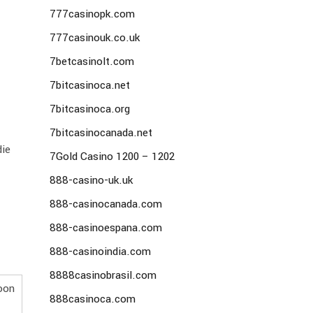
777casinopk.com
777casinouk.co.uk
7betcasinolt.com
7bitcasinoca.net
7bitcasinoca.org
7bitcasinocanada.net
die
7Gold Casino 1200 – 1202
888-casino-uk.uk
888-casinocanada.com
888-casinoespana.com
888-casinoindia.com
8888casinobrasil.com
oon
888casinoca.com