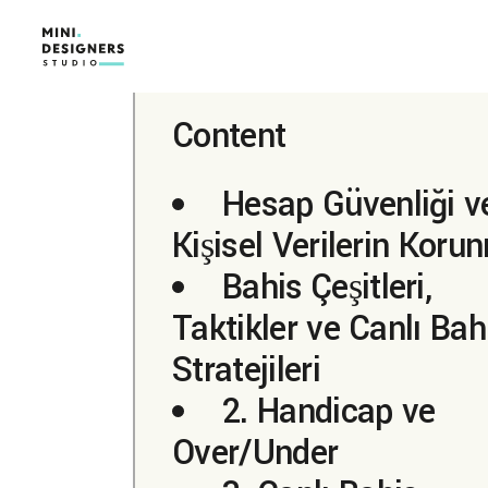
MostBet’te Kazanma Strateji
MostBet’te Kazanma Strat
Content
Hesap Güvenliği v
Kişisel Verilerin Koru
Bahis Çeşitleri,
Taktikler ve Canlı Bah
Stratejileri
2. Handicap ve
Over/Under