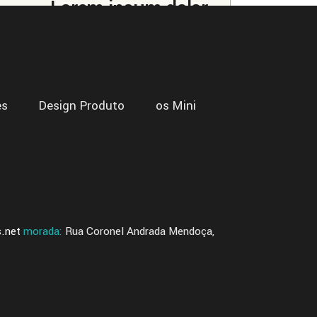
Lorem ipsum dolor
sit amet, consecte
tuiscing elit. In ut
ullamcorper leo, eget
euismod orci a sociis
es
Design Produto
os Mini
natoque penatibus.
categories
! Без рубрики
10bet1.co.uk
.net
morada:
Rua Coronel Andrada Mendoça,
1betargentina.com
1betchile.com
1betdeutsch.com