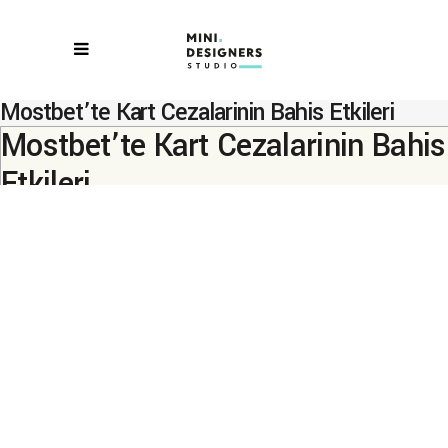
Mostbet’te Kart Cezalarinin Bahis Etkileri
Mostbet’te Kart Cezalarinin Bahis
Etkileri
Content
Ceza Durumundaki Oyuncuların Maç Dengesine Etkisi Mostbet
ile
Mostbet Üzerinde Kırmızı Kartların Sonuçlar Üzerindeki