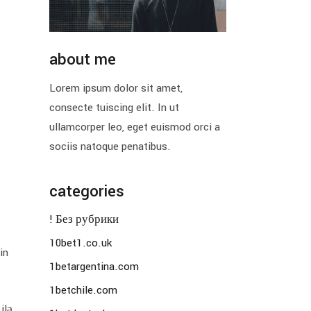
about me
Lorem ipsum dolor sit amet,
consecte tuiscing elit. In ut
ullamcorper leo, eget euismod orci a
sociis natoque penatibus.
categories
! Без рубрики
10bet1.co.uk
in
1betargentina.com
1betchile.com
ilə