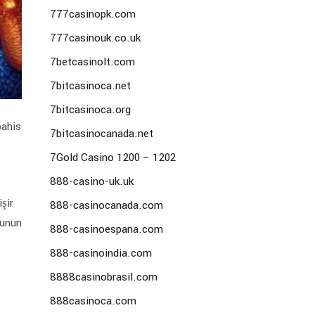
777casinopk.com
777casinouk.co.uk
7betcasinolt.com
7bitcasinoca.net
7bitcasinoca.org
bahis
7bitcasinocanada.net
7Gold Casino 1200 – 1202
888-casino-uk.uk
şir
888-casinocanada.com
yunun
888-casinoespana.com
888-casinoindia.com
8888casinobrasil.com
888casinoca.com