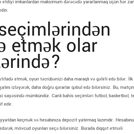
qdim etdiyi imkanlardan maksimum dərəcədə yararlanmaq üçün hər z
edin.
 seçimlərindən
ə etmək olar
ərində?
stifadə etmək, oyun təcrübənizi daha maraqlı və gəlirli edə bilər. İlk
şatını izləyərək, daha doğru qərarlar qəbul edə bilərsiniz. Bu, matçın
i sayəsində mümkündür. Canlı bahis seçimləri futbol, basketbol, t
f edir.
yyatdan keçmək və hesabınıza depozit yatırmaq lazımdır. Hesabınız
edərək, mövcud oyunları seçə bilərsiniz. Burada diqqət etməli