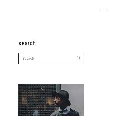
search