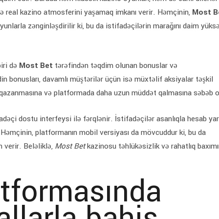
ə real kazino atmosferini yaşamaq imkanı verir. Həmçinin,
Most B
nlarla zənginləşdirilir ki, bu da istifadəçilərin marağını daim yüks
iri də
Most Bet
tərəfindən təqdim olunan bonuslar və
in bonusları, davamlı müştərilər üçün isə müxtəlif aksiyalar təşkil
çox qazanmasına və platformada daha uzun müddət qalmasına səbəb o
ifadəçi dostu interfeysi ilə fərqlənir. İstifadəçilər asanlıqla hesab ya
r. Həmçinin, platformanın mobil versiyası da mövcuddur ki, bu da
verir. Beləliklə,
Most Bet
kazinosu təhlükəsizlik və rahatlıq baxım
atformasında
llarla bahis