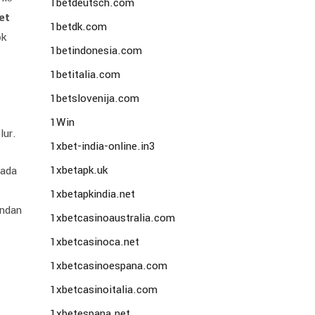
1betdeutsch.com
et
1betdk.com
ək
1betindonesia.com
1betitalia.com
1betslovenija.com
1Win
lur.
1xbet-india-online.in3
1xbetapk.uk
rada
1xbetapkindia.net
ından
1xbetcasinoaustralia.com
1xbetcasinoca.net
1xbetcasinoespana.com
1xbetcasinoitalia.com
1xbetespana.net