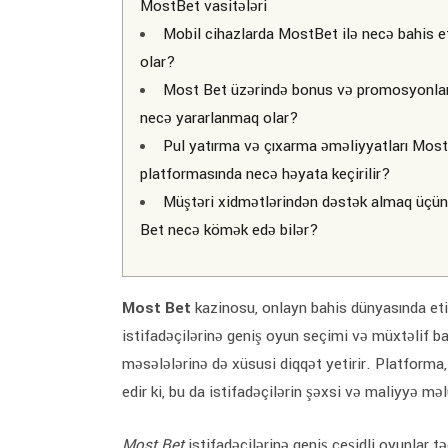
MostBet vasitələri
Mobil cihazlarda MostBet ilə necə bahis 
olar?
Most Bet üzərində bonus və promosyonla
necə yararlanmaq olar?
Pul yatırma və çıxarma əməliyyatları Most
platformasında necə həyata keçirilir?
Müştəri xidmətlərindən dəstək almaq üçü
Bet necə kömək edə bilər?
Most Bet
kazinosu, onlayn bahis dünyasında etib
istifadəçilərinə geniş oyun seçimi və müxtəlif ba
məsələlərinə də xüsusi diqqət yetirir. Platforma
edir ki, bu da istifadəçilərin şəxsi və maliyyə məlu
Most Bet
istifadəçilərinə geniş çeşidli oyunlar t