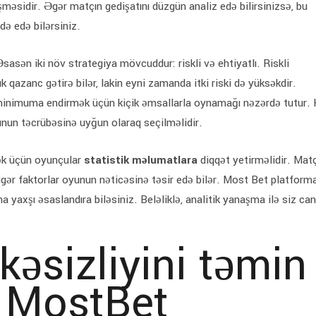
əsidir. Əgər matçın gedişatını düzgün analiz edə bilirsinizsə, bu
də edə bilərsiniz.
sasən iki növ strategiya mövcuddur: riskli və ehtiyatlı. Riskli
qazanc gətirə bilər, lakin eyni zamanda itki riski də yüksəkdir.
ri minimuma endirmək üçün kiçik əmsallarla oynamağı nəzərdə tutur. 
unun təcrübəsinə uyğun olaraq seçilməlidir.
mək üçün oyunçular
statistik məlumatlara
diqqət yetirməlidir. Mat
gər faktorlar oyunun nəticəsinə təsir edə bilər. Most Bet platform
ha yaxşı əsaslandıra biləsiniz. Beləliklə, analitik yanaşma ilə siz can
kəsizliyini təmin
 MostBet