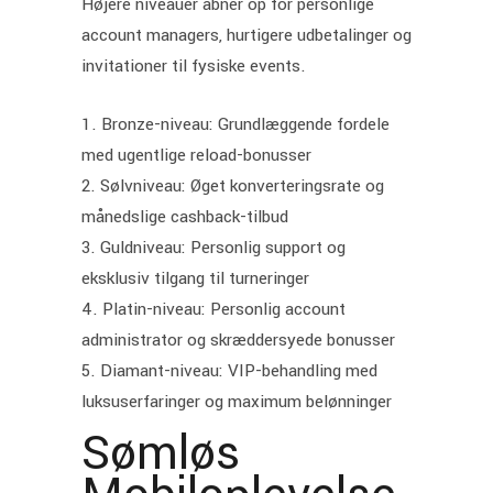
Højere niveauer åbner op for personlige
account managers, hurtigere udbetalinger og
invitationer til fysiske events.
Bronze-niveau: Grundlæggende fordele
med ugentlige reload-bonusser
Sølvniveau: Øget konverteringsrate og
månedslige cashback-tilbud
Guldniveau: Personlig support og
eksklusiv tilgang til turneringer
Platin-niveau: Personlig account
administrator og skræddersyede bonusser
Diamant-niveau: VIP-behandling med
luksuserfaringer og maximum belønninger
Sømløs