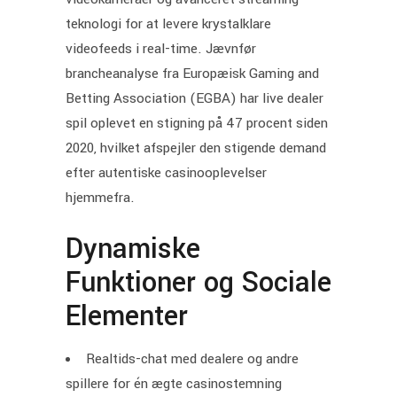
teknologi for at levere krystalklare
videofeeds i real-time. Jævnfør
brancheanalyse fra Europæisk Gaming and
Betting Association (EGBA) har live dealer
spil oplevet en stigning på 47 procent siden
2020, hvilket afspejler den stigende demand
efter autentiske casinooplevelser
hjemmefra.
Dynamiske
Funktioner og Sociale
Elementer
Realtids-chat med dealere og andre
spillere for én ægte casinostemning