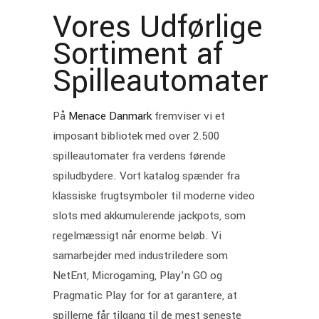
Vores Udførlige
Sortiment af
Spilleautomater
På
Menace Danmark
fremviser vi et
imposant bibliotek med over 2.500
spilleautomater fra verdens førende
spiludbydere. Vort katalog spænder fra
klassiske frugtsymboler til moderne video
slots med akkumulerende jackpots, som
regelmæssigt når enorme beløb. Vi
samarbejder med industriledere som
NetEnt, Microgaming, Play’n GO og
Pragmatic Play for for at garantere, at
spillerne får tilgang til de mest seneste