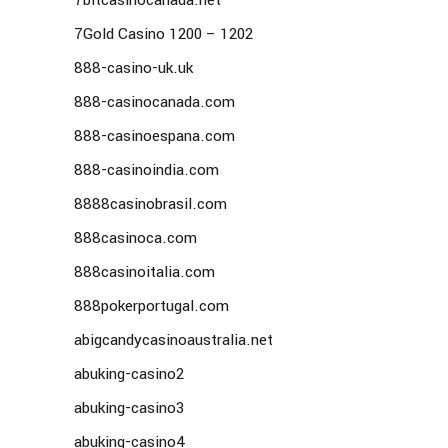
7bitcasinocanada.net
7Gold Casino 1200 – 1202
888-casino-uk.uk
888-casinocanada.com
888-casinoespana.com
888-casinoindia.com
8888casinobrasil.com
888casinoca.com
888casinoitalia.com
888pokerportugal.com
abigcandycasinoaustralia.net
abuking-casino2
abuking-casino3
abuking-casino4