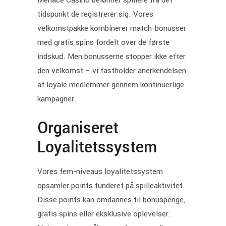
Menace Casino belønner spillere fra det
tidspunkt de registrerer sig. Vores
velkomstpakke kombinerer match-bonusser
med gratis spins fordelt over de første
indskud. Men bonusserne stopper ikke efter
den velkomst – vi fastholder anerkendelsen
af loyale medlemmer gennem kontinuerlige
kampagner.
Organiseret
Loyalitetssystem
Vores fem-niveaus loyalitetssystem
opsamler points funderet på spilleaktivitet.
Disse points kan omdannes til bonuspenge,
gratis spins eller eksklusive oplevelser.