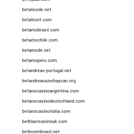
betalicede.net
betaliceit.com
betamobrasil.com
betamochile.com
betamode.net
betamoperu.com
betandreas-portugal.net
betandreasazerbaycan.org
betanocasinoargentina.com
betanocasinodeutschland.com
betanocasinoitalia.com
betblastcasinouk.com
betboombrasil.net