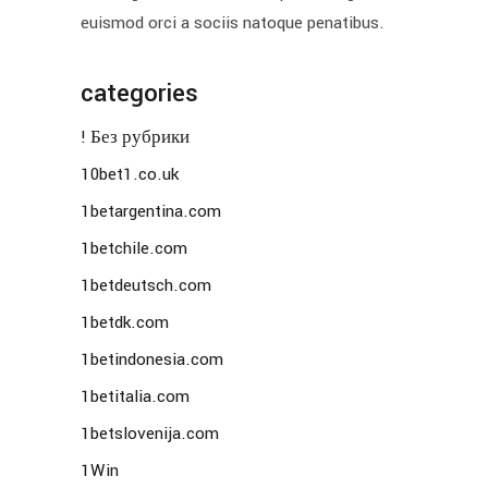
euismod orci a sociis natoque penatibus.
categories
! Без рубрики
10bet1.co.uk
1betargentina.com
1betchile.com
1betdeutsch.com
1betdk.com
1betindonesia.com
1betitalia.com
1betslovenija.com
1Win