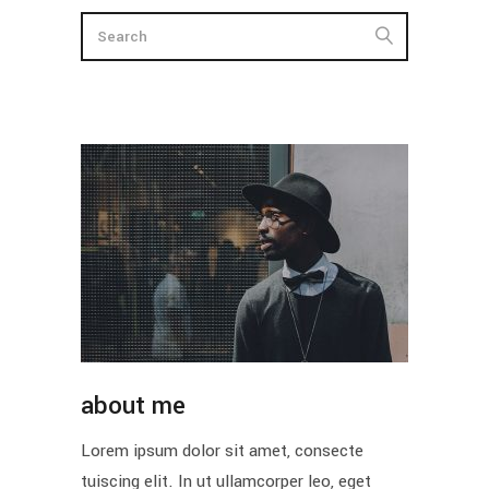
about me
Lorem ipsum dolor sit amet, consecte
tuiscing elit. In ut ullamcorper leo, eget