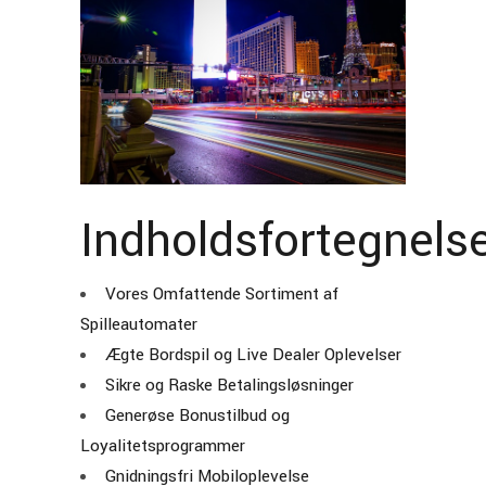
Indholdsfortegnels
Vores Omfattende Sortiment af
Spilleautomater
Ægte Bordspil og Live Dealer Oplevelser
Sikre og Raske Betalingsløsninger
Generøse Bonustilbud og
Loyalitetsprogrammer
Gnidningsfri Mobiloplevelse