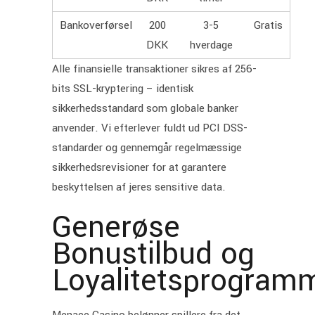
Bankoverførsel
200
3-5
Gratis
DKK
hverdage
Alle finansielle transaktioner sikres af 256-
bits SSL-kryptering – identisk
sikkerhedsstandard som globale banker
anvender. Vi efterlever fuldt ud PCI DSS-
standarder og gennemgår regelmæssige
sikkerhedsrevisioner for at garantere
beskyttelsen af jeres sensitive data.
Generøse
Bonustilbud og
Loyalitetsprogram