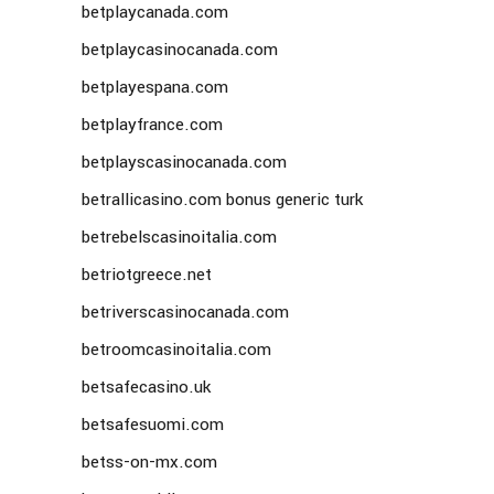
betplaycanada.com
betplaycasinocanada.com
betplayespana.com
betplayfrance.com
betplayscasinocanada.com
betrallicasino.com bonus generic turk
betrebelscasinoitalia.com
betriotgreece.net
betriverscasinocanada.com
betroomcasinoitalia.com
betsafecasino.uk
betsafesuomi.com
betss-on-mx.com