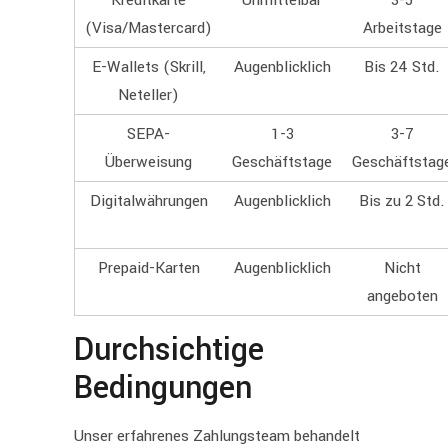
(Visa/Mastercard)
Arbeitstage
E-Wallets (Skrill,
Augenblicklich
Bis 24 Std.
Neteller)
SEPA-
1-3
3-7
Überweisung
Geschäftstage
Geschäftstag
Digitalwährungen
Augenblicklich
Bis zu 2 Std.
Prepaid-Karten
Augenblicklich
Nicht
angeboten
Durchsichtige
Bedingungen
Unser erfahrenes Zahlungsteam behandelt