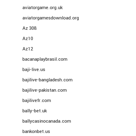
aviatorgame.org.uk
aviatorgamesdownload.org
Az 308
Az10
Az12
bacanaplaybrasil.com
baji-live.us
bajilive-bangladesh.com
bajilive-pakistan.com
bajilivefr.com
bally-bet.uk
ballycasinocanada.com
bankonbet.us