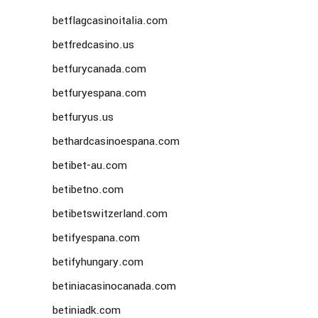
betflagcasinoitalia.com
betfredcasino.us
betfurycanada.com
betfuryespana.com
betfuryus.us
bethardcasinoespana.com
betibet-au.com
betibetno.com
betibetswitzerland.com
betifyespana.com
betifyhungary.com
betiniacasinocanada.com
betiniadk.com