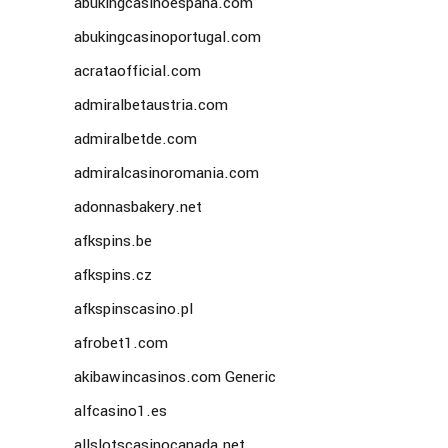
abukingcasinoespana.com
abukingcasinoportugal.com
acrataofficial.com
admiralbetaustria.com
admiralbetde.com
admiralcasinoromania.com
adonnasbakery.net
afkspins.be
afkspins.cz
afkspinscasino.pl
afrobet1.com
akibawincasinos.com Generic
alfcasino1.es
allslotscasinocanada.net