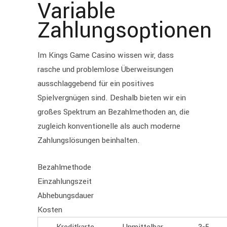
Variable
Zahlungsoptionen
Im Kings Game Casino wissen wir, dass
rasche und problemlose Überweisungen
ausschlaggebend für ein positives
Spielvergnügen sind. Deshalb bieten wir ein
großes Spektrum an Bezahlmethoden an, die
zugleich konventionelle als auch moderne
Zahlungslösungen beinhalten.
Bezahlmethode
Einzahlungszeit
Abhebungsdauer
Kosten
Kreditkarte
Unmittelbar
3-5