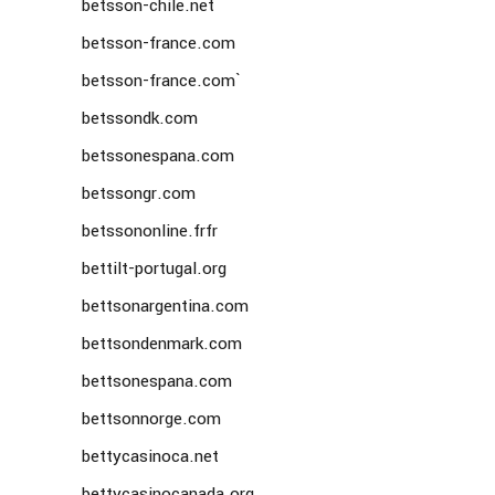
betsson-chile.net
betsson-france.com
betsson-france.com`
betssondk.com
betssonespana.com
betssongr.com
betssononline.frfr
bettilt-portugal.org
bettsonargentina.com
bettsondenmark.com
bettsonespana.com
bettsonnorge.com
bettycasinoca.net
bettycasinocanada.org