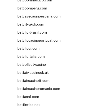
betboommexico.com
betboomperu.com
betcavecasinoespana.com
betcityukuk.com
betclic-brasil.com
betcliccasinoportugal.com
betclicci.com
betclicitalia.com
betcollect-casino
betfair-casinouk.uk
betfaircasinoit.com
betfaircasinoromania.com
betfannl.com
betfirstbe.net