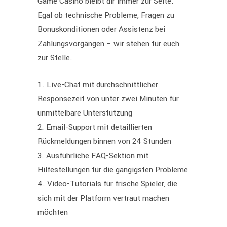
Game Casino bleibt dir immer zur Seite.
Egal ob technische Probleme, Fragen zu
Bonuskonditionen oder Assistenz bei
Zahlungsvorgängen – wir stehen für euch
zur Stelle.
Live-Chat mit durchschnittlicher
Responsezeit von unter zwei Minuten für
unmittelbare Unterstützung
Email-Support mit detaillierten
Rückmeldungen binnen von 24 Stunden
Ausführliche FAQ-Sektion mit
Hilfestellungen für die gängigsten Probleme
Video-Tutorials für frische Spieler, die
sich mit der Platform vertraut machen
möchten