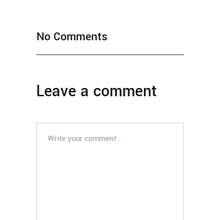
No Comments
Leave a comment