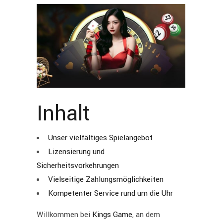
Inhalt
Unser vielfältiges Spielangebot
Lizensierung und
Sicherheitsvorkehrungen
Vielseitige Zahlungsmöglichkeiten
Kompetenter Service rund um die Uhr
Willkommen bei
Kings Game
, an dem