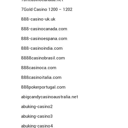
7Gold Casino 1200 – 1202
888-casino-uk.uk
888-casinocanada.com
888-casinoespana.com
888-casinoindia.com
8888casinobrasil.com
888casinoca.com
888casinoitalia.com
888pokerportugal.com
abigcandycasinoaustralia.net
abuking-casino2
abuking-casino3
abuking-casino4