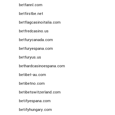
betfannl.com
betfirstbe.net
betflagcasinoitalia.com
betfredcasino.us
betfurycanada.com
betfuryespana.com
betfuryus.us
bethardcasinoespana.com
betibet-au.com
betibetno.com
betibetswitzerland.com
betifyespana.com
betifyhungary.com