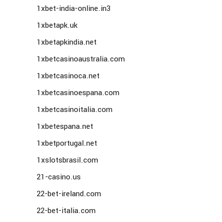
1xbet-india-online.in3
1xbetapk.uk
1xbetapkindia.net
1xbetcasinoaustralia.com
1xbetcasinoca.net
1xbetcasinoespana.com
1xbetcasinoitalia.com
1xbetespana.net
1xbetportugal.net
1xslotsbrasil.com
21-casino.us
22-bet-ireland.com
22-bet-italia.com