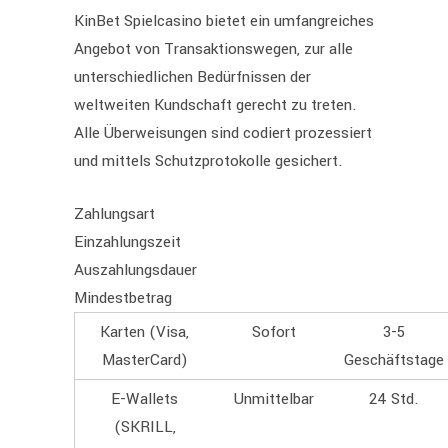
KinBet Spielcasino bietet ein umfangreiches
Angebot von Transaktionswegen, zur alle
unterschiedlichen Bedürfnissen der
weltweiten Kundschaft gerecht zu treten.
Alle Überweisungen sind codiert prozessiert
und mittels Schutzprotokolle gesichert.
Zahlungsart
Einzahlungszeit
Auszahlungsdauer
Mindestbetrag
Karten (Visa,
Sofort
3-5
MasterCard)
Geschäftstage
E-Wallets
Unmittelbar
24 Std.
(SKRILL,