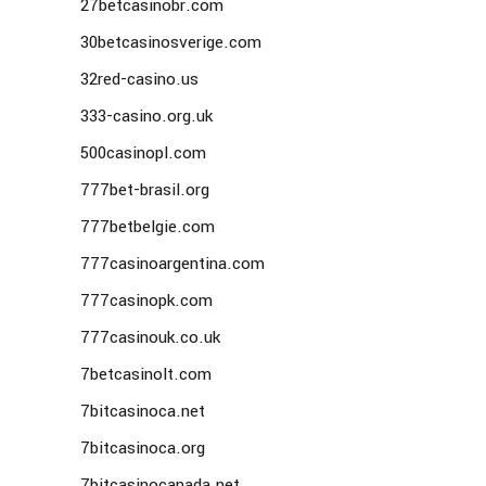
27betcasinobr.com
30betcasinosverige.com
32red-casino.us
333-casino.org.uk
500casinopl.com
777bet-brasil.org
777betbelgie.com
777casinoargentina.com
777casinopk.com
777casinouk.co.uk
7betcasinolt.com
7bitcasinoca.net
7bitcasinoca.org
7bitcasinocanada.net