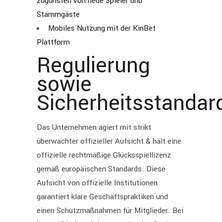
zugunsten von neue Spieler und
Stammgäste
Mobiles Nutzung mit der KinBet
Plattform
Regulierung
sowie
Sicherheitsstandar
Das Unternehmen agiert mit strikt
überwachter offizieller Aufsicht & hält eine
offizielle rechtmäßige Glücksspiellizenz
gemäß europäischen Standards. Diese
Aufsicht von offizielle Institutionen
garantiert klare Geschäftspraktiken und
einen Schutzmaßnahmen für Mitglieder. Bei