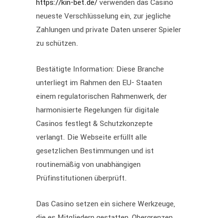
https://kin-bet.de/
verwenden das Casino
neueste Verschlüsselung ein, zur jegliche
Zahlungen und private Daten unserer Spieler
zu schützen.
Bestätigte Information: Diese Branche
unterliegt im Rahmen den EU- Staaten
einem regulatorischen Rahmenwerk, der
harmonisierte Regelungen für digitale
Casinos festlegt & Schutzkonzepte
verlangt. Die Webseite erfüllt alle
gesetzlichen Bestimmungen und ist
routinemäßig von unabhängigen
Prüfinstitutionen überprüft.
Das Casino setzen ein sichere Werkzeuge,
die es Mitgliedern gestatten, Obergrenzen