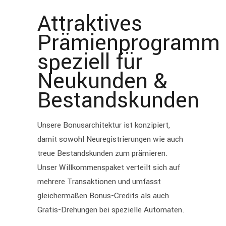
Attraktives
Prämienprogramm
speziell für
Neukunden &
Bestandskunden
Unsere Bonusarchitektur ist konzipiert,
damit sowohl Neuregistrierungen wie auch
treue Bestandskunden zum prämieren.
Unser Willkommenspaket verteilt sich auf
mehrere Transaktionen und umfasst
gleichermaßen Bonus-Credits als auch
Gratis-Drehungen bei spezielle Automaten.