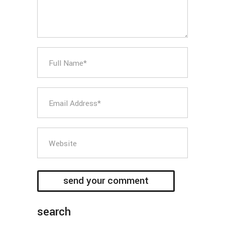
search