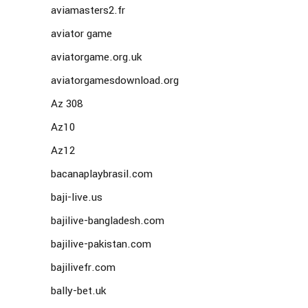
aviamasters2.fr
aviator game
aviatorgame.org.uk
aviatorgamesdownload.org
Az 308
Az10
Az12
bacanaplaybrasil.com
baji-live.us
bajilive-bangladesh.com
bajilive-pakistan.com
bajilivefr.com
bally-bet.uk