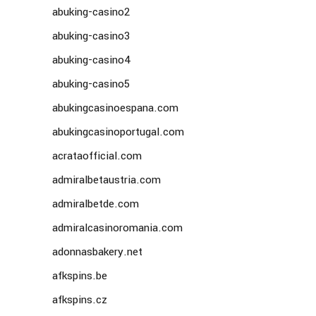
abuking-casino2
abuking-casino3
abuking-casino4
abuking-casino5
abukingcasinoespana.com
abukingcasinoportugal.com
acrataofficial.com
admiralbetaustria.com
admiralbetde.com
admiralcasinoromania.com
adonnasbakery.net
afkspins.be
afkspins.cz