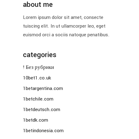
about me
Lorem ipsum dolor sit amet, consecte
tuiscing elit. In ut ullamcorper leo, eget
euismod orci a sociis natoque penatibus.
categories
! Без рубрики
10bet1.co.uk
1betargentina.com
1betchile.com
1betdeutsch.com
1betdk.com
1betindonesia.com