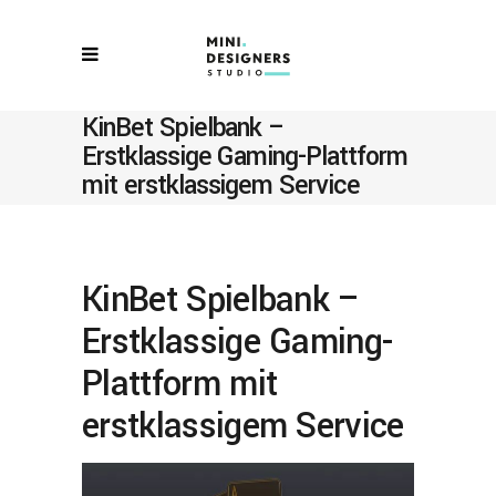
KinBet Spielbank –
Erstklassige Gaming-Plattform
mit erstklassigem Service
KinBet Spielbank –
Erstklassige Gaming-
Plattform mit
erstklassigem Service