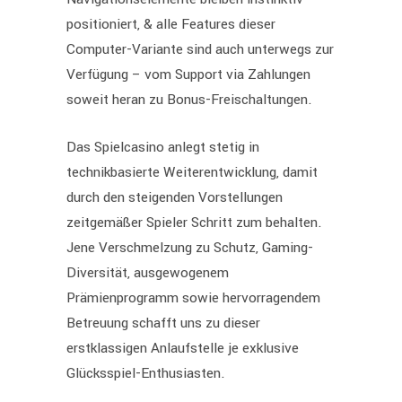
positioniert, & alle Features dieser
Computer-Variante sind auch unterwegs zur
Verfügung – vom Support via Zahlungen
soweit heran zu Bonus-Freischaltungen.
Das Spielcasino anlegt stetig in
technikbasierte Weiterentwicklung, damit
durch den steigenden Vorstellungen
zeitgemäßer Spieler Schritt zum behalten.
Jene Verschmelzung zu Schutz, Gaming-
Diversität, ausgewogenem
Prämienprogramm sowie hervorragendem
Betreuung schafft uns zu dieser
erstklassigen Anlaufstelle je exklusive
Glücksspiel-Enthusiasten.