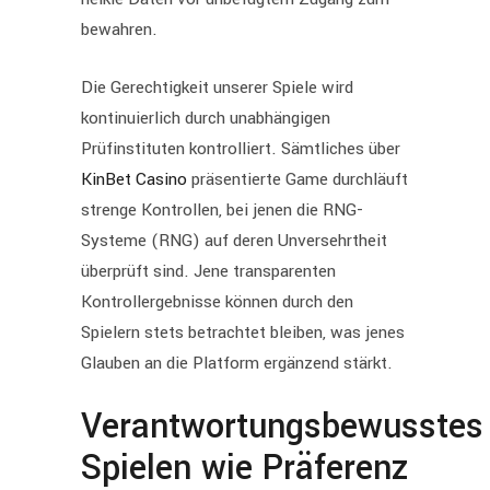
bewahren.
Die Gerechtigkeit unserer Spiele wird
kontinuierlich durch unabhängigen
Prüfinstituten kontrolliert. Sämtliches über
KinBet Casino
präsentierte Game durchläuft
strenge Kontrollen, bei jenen die RNG-
Systeme (RNG) auf deren Unversehrtheit
überprüft sind. Jene transparenten
Kontrollergebnisse können durch den
Spielern stets betrachtet bleiben, was jenes
Glauben an die Platform ergänzend stärkt.
Verantwortungsbewusstes
Spielen wie Präferenz