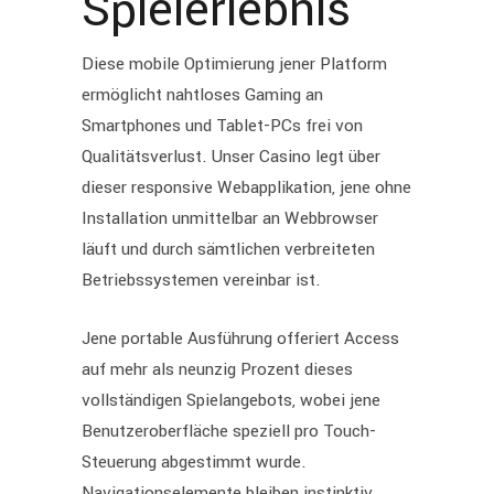
Spielerlebnis
Diese mobile Optimierung jener Platform
ermöglicht nahtloses Gaming an
Smartphones und Tablet-PCs frei von
Qualitätsverlust. Unser Casino legt über
dieser responsive Webapplikation, jene ohne
Installation unmittelbar an Webbrowser
läuft und durch sämtlichen verbreiteten
Betriebssystemen vereinbar ist.
Jene portable Ausführung offeriert Access
auf mehr als neunzig Prozent dieses
vollständigen Spielangebots, wobei jene
Benutzeroberfläche speziell pro Touch-
Steuerung abgestimmt wurde.
Navigationselemente bleiben instinktiv