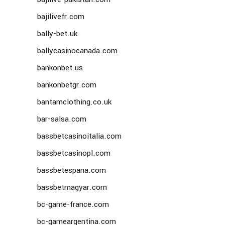
bajilivefr.com
bally-bet.uk
ballycasinocanada.com
bankonbet.us
bankonbetgr.com
bantamclothing.co.uk
bar-salsa.com
bassbetcasinoitalia.com
bassbetcasinopl.com
bassbetespana.com
bassbetmagyar.com
bc-game-france.com
bc-gameargentina.com