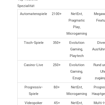
Spezialität
Automatenspiele
2100+
NetEnt,
Megaw
Pragmatic
Featu
Play,
Microgaming
Tisch-Spiele
350+
Evolution
Dive
Gaming,
Ausführ
Playtech
Casino-Live
250+
Evolution
Rund u
Gaming,
Uh
Ezugi
zugäng
Progressiv-
80+
NetEnt,
Progre
Spiele
Microgaming
Hauptge
Videopoker
45+
NetEnt,
Multi-