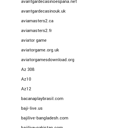
avantgardecasinoespana.net
avantgardecasinouk.uk
aviamasters2.ca
aviamasters2.fr
aviator game
aviatorgame.org.uk
aviatorgamesdownload.org
Az 308
Az10
Az12
bacanaplaybrasil.com
baji-live.us
bajilive-bangladesh.com
bajilive-pakistan.com