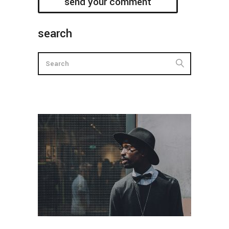
search