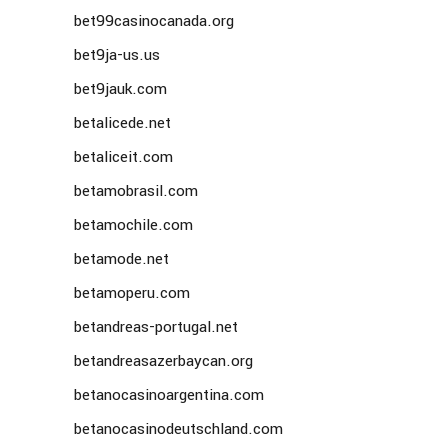
bet99casinocanada.org
bet9ja-us.us
bet9jauk.com
betalicede.net
betaliceit.com
betamobrasil.com
betamochile.com
betamode.net
betamoperu.com
betandreas-portugal.net
betandreasazerbaycan.org
betanocasinoargentina.com
betanocasinodeutschland.com