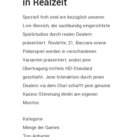
in Realzeit
Speziell froh sind wir bezüglich unseren
Live-Bereich, der sachkundig eingerichtete
Spielstudios durch realen Dealern
präsentiert. Roulette, 21, Baccara sowie
Pokerspiel werden in verschiedenen
Varianten präsentiert, wobei jene
Übertragung mittels HD-Standard
geschieht. Jene Interaktion durch jenen
Dealern via dem Chat schafft jene genuine
Kasino-Stimmung direkt am eigenen
Monitor.
Kategorie
Menge der Games
Top-Anbieter