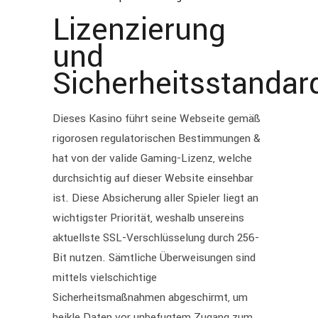
Lizenzierung
und
Sicherheitsstandar
Dieses Kasino führt seine Webseite gemäß
rigorosen regulatorischen Bestimmungen &
hat von der valide Gaming-Lizenz, welche
durchsichtig auf dieser Website einsehbar
ist. Diese Absicherung aller Spieler liegt an
wichtigster Priorität, weshalb unsereins
aktuellste SSL-Verschlüsselung durch 256-
Bit nutzen. Sämtliche Überweisungen sind
mittels vielschichtige
Sicherheitsmaßnahmen abgeschirmt, um
heikle Daten vor unbefugtem Zugang zum