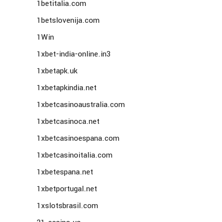
1betitalia.com
1betslovenija.com
1Win
1xbet-india-online.in3
1xbetapk.uk
1xbetapkindia.net
1xbetcasinoaustralia.com
1xbetcasinoca.net
1xbetcasinoespana.com
1xbetcasinoitalia.com
1xbetespana.net
1xbetportugal.net
1xslotsbrasil.com