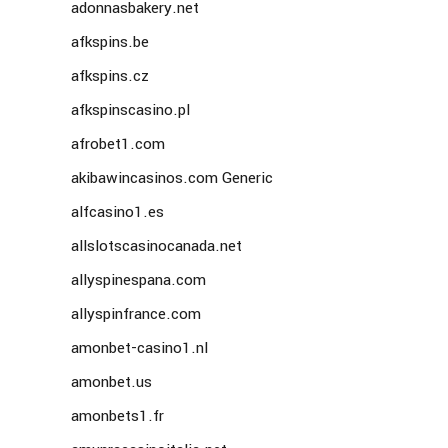
adonnasbakery.net
afkspins.be
afkspins.cz
afkspinscasino.pl
afrobet1.com
akibawincasinos.com Generic
alfcasino1.es
allslotscasinocanada.net
allyspinespana.com
allyspinfrance.com
amonbet-casino1.nl
amonbet.us
amonbets1.fr