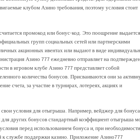
двигаемые клубом Азино требования, поэтому условия стоит
считается промокод или бонус-код. Это поощрение выдается
 официальных групп социальных сетей или партнерскими
зличных акционных ивентах или выдают в виде индивидуаль
нистрация Азино 777 ежедневно отправляет на подтвержде
ости в игровом клубе Азино 777 представляет собой
еленного количества бонусов. Присваиваются они за актив
ние счета, за участие в турнирах, лотереях, акциях и
 свои условия для отыгрыша. Например, вейджер для бонуса
ак для других бонусов стандартный коэффициент отыгрыша м
условия перед использованием бонуса и, при необходимости
й к службе поддержки казино. Приложение Азино777