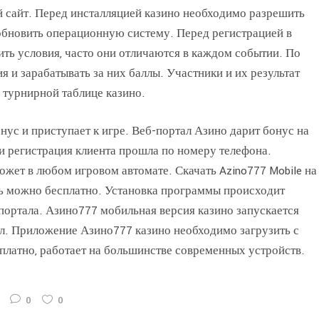
й сайт. Перед инсталляцией казино необходимо разрешить
обновить операционную систему. Перед регистрацией в
ть условия, часто они отличаются в каждом событии. По
 и зарабатывать за них баллы. Участники и их результат
 турнирной таблице казино.
нус и приступает к игре. Веб-портал Азино дарит бонус на
ли регистрация клиента прошла по номеру телефона.
жет в любом игровом автомате. Скачать Azino777 Mobile на
ль можно бесплатно. Установка программы происходит
портала. Азино777 мобильная версия казино запускается
ал. Приложение Азино777 казино необходимо загрузить с
платно, работает на большинстве современных устройств.
0
0