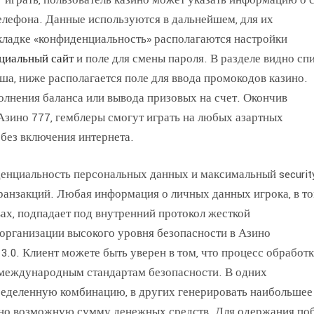
елефона. Данные используются в дальнейшем, для их
кладке «конфиденциальность» располагаются настройки
циальный сайт
и поле для смены пароля. В разделе видно сп
а, ниже располагается поле для ввода промокодов казино.
олнения баланса или вывода призовых на счет. Окончив
зино 777, гемблеры смогут играть на любых азартных
 без включения интернета.
денциальность персональных данных и максимальный securit
ранзакций. Любая информация о личных данных игрока, в т
ах, подпадает под внутренний протокол жесткой
организации высокого уровня безопасности в Азино
.0. Клиент можете быть уверен в том, что процесс обработк
международным стандартам безопасности. В одних
ределенную комбинацию, в других генерировать наибольшее
ьно возможную сумму денежных средств. Для одержания по