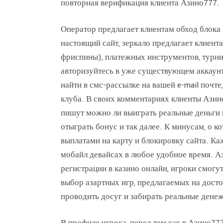
повторная верификация клиента Азино777.
Оператор предлагает клиентам обход блока
настоящий сайт, зеркало предлагает клиента
фриспины), платежных инструментов, турни
авторизуйтесь в уже существующем аккаунт
найти в смс-рассылке на вашей e-mail почт
клуба. В своих комментариях клиенты Азино
пишут можно ли выиграть реальные деньги н
отыграть бонус и так далее. К минусам, о 
выплатами на карту и блокировку сайта. К
мобайл девайсах в любое удобное время. А
регистрации в казино онлайн, игроки смогу
выбор азартных игр, предлагаемых на досто
проводить досуг и забирать реальные дене
В профиле игрока, перед тем как в Азино77