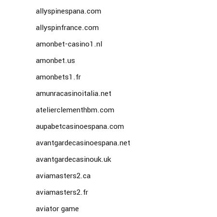
allyspinespana.com
allyspinfrance.com
amonbet-casino1.nl
amonbet.us
amonbets1.fr
amunracasinoitalia.net
atelierclementhbm.com
aupabetcasinoespana.com
avantgardecasinoespana.net
avantgardecasinouk.uk
aviamasters2.ca
aviamasters2.fr
aviator game