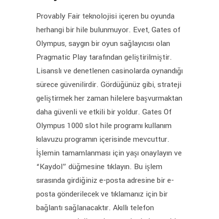
Provably Fair teknolojisi içeren bu oyunda
herhangi bir hile bulunmuyor. Evet, Gates of
Olympus, saygın bir oyun sağlayıcısı olan
Pragmatic Play tarafından geliştirilmiştir.
Lisanslı ve denetlenen casinolarda oynandığı
sürece güvenilirdir. Gördüğünüz gibi, strateji
geliştirmek her zaman hilelere başvurmaktan
daha güvenli ve etkili bir yoldur. Gates Of
Olympus 1000 slot hile programı kullanım
kılavuzu programın içerisinde mevcuttur.
İşlemin tamamlanması için yaşı onaylayın ve
“Kaydol” düğmesine tıklayın. Bu işlem
sırasında girdiğiniz e-posta adresine bir e-
posta gönderilecek ve tıklamanız için bir
bağlantı sağlanacaktır. Akıllı telefon