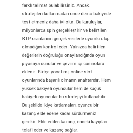
farklı talimat bulabilirsiniz. Ancak,
stratejileri kullanmadan önce demo bakiyede
test etmeniz daha iyi olur. Bu kuruluşlar,
milyonlarca spin gerçekleştirir ve belirtilen
RTP oranlarının gerçek verilerle uyumlu olup
olmadığını kontrol eder. Yalnızca belirtilen
değerlerin doğruluğu onaylandığında oyun
piyasaya sunulur ve çevrim içi casinolara
eklenir. Bütçe yönetimi, online slot
oyunlarında başarılı olmanın anahtarıdır. Hem
yüksek bakiyeli oyuncular hem de küçük
bakiyeli oyuncular bu stratejiyi kullanabilir.
Bu şekilde ikiye katlamaları, oyuncu bir
kazanç elde edene kadar sürdürmeniz
gerekir. Elde edilen kazanç, önceki kayıpları
telafi eder ve kazanç sağlar.