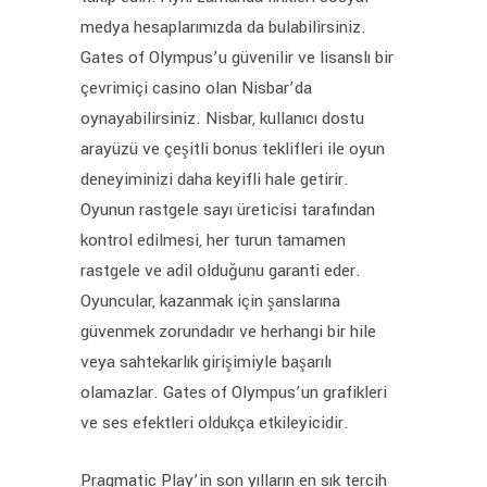
medya hesaplarımızda da bulabilirsiniz.
Gates of Olympus’u güvenilir ve lisanslı bir
çevrimiçi casino olan Nisbar’da
oynayabilirsiniz. Nisbar, kullanıcı dostu
arayüzü ve çeşitli bonus teklifleri ile oyun
deneyiminizi daha keyifli hale getirir.
Oyunun rastgele sayı üreticisi tarafından
kontrol edilmesi, her turun tamamen
rastgele ve adil olduğunu garanti eder.
Oyuncular, kazanmak için şanslarına
güvenmek zorundadır ve herhangi bir hile
veya sahtekarlık girişimiyle başarılı
olamazlar. Gates of Olympus’un grafikleri
ve ses efektleri oldukça etkileyicidir.
Pragmatic Play’in son yılların en sık tercih