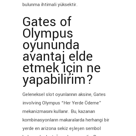
bulunma ihtimali yüksektir.
Gates of
Olympus
oyununda
avantaj elde
etmek için ne
yapabilirim?
Geleneksel slot oyunlarının aksine, Gates
involving Olympus “Her Yerde Ödeme”
mekanizmasını kullanır. Bu, kazanan
kombinasyonların makaralarda herhangi bir
yerde en arizona sekiz eşleşen sembol