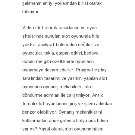
çekmenin en iyi yollarından birisi olarak
biliniyor.
Video slot olarak tasarlanan ve oyun
sitelerinde sunulan slot oyununda hile
yoktur. Jackpot tiplerinden değildir ve
oyuncular, takla, çarpan etkisi, bedava
döndürme gibi özelliklerle oyunlarını
oynamaya devam ederler. Pragmatic play
tarafından tasarımı ve yazılımı yapılan slot
oyununun oynanış mekanikleri, slot
döndürme adımları ile çalıştırılıyor. Antik
temalı slot oyunlarının giriş ve işlem adımları
benzer olabiliyor. Oynanış mekaniklerini
kullanmadan önce gates of olympus hilesi
var mı? Yasal olarak slot oyununn hilesi