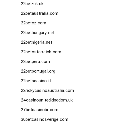
22bet-uk.uk
22betaustralia.com
22betcz.com
22bethungary.net
22betnigeria.net
22betosterreich.com
22betperu.com
22betportugal.org
22betscasino.it
22rickycasinoaustralia.com
24casinounitedkingdom.uk
27betcasinobr.com
30betcasinosverige.com