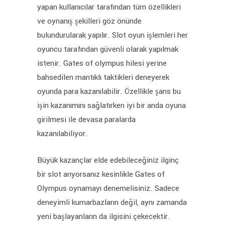
yapan kullanıcılar tarafından tüm özellikleri
ve oynanış şekilleri göz önünde
bulundurularak yapılır. Slot oyun işlemleri her
oyuncu tarafından güvenli olarak yapılmak
istenir. Gates of olympus hilesi yerine
bahsedilen mantıklı taktikleri deneyerek
oyunda para kazanılabilir. Özellikle şans bu
işin kazanımını sağlatırken iyi bir anda oyuna
girilmesi ile devasa paralarda
kazanılabiliyor.
Büyük kazançlar elde edebileceğiniz ilginç
bir slot arıyorsanız kesinlikle Gates of
Olympus oynamayı denemelisiniz. Sadece
deneyimli kumarbazların değil, aynı zamanda
yeni başlayanların da ilgisini çekecektir.