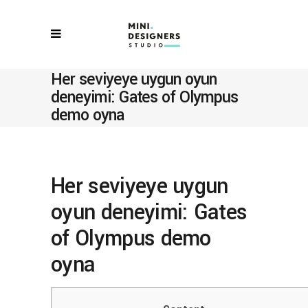
Her seviyeye uygun oyun
deneyimi: Gates of Olympus
demo oyna
Her seviyeye uygun
oyun deneyimi: Gates
of Olympus demo
oyna