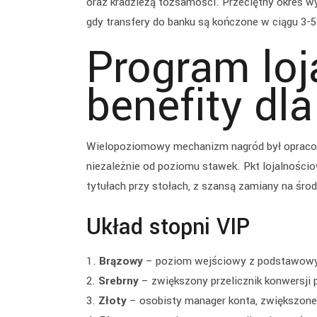
oraz kradzieżą tożsamości. Przeciętny okres w
gdy transfery do banku są kończone w ciągu 3-5
Program loj
benefity dla
Wielopoziomowy mechanizm nagród był opracow
niezależnie od poziomu stawek. Pkt lojalnośc
tytułach przy stołach, z szansą zamiany na śro
Układ stopni VIP
Brązowy
– poziom wejściowy z podstawowymi
Srebrny
– zwiększony przelicznik konwersji 
Złoty
– osobisty manager konta, zwiększone 