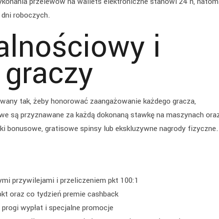
ykonania przelewów na wallets elektroniczne stanowi 24 h, natom
 dni roboczych.
alnościowy i
 graczy
any tak, żeby honorować zaangażowanie każdego gracza,
iowe są przyznawane za każdą dokonaną stawkę na maszynach ora
dki bonusowe, gratisowe spinsy lub ekskluzywne nagrody fizyczne.
 przywilejami i przeliczeniem pkt 100:1
pkt oraz co tydzień premie cashback
progi wypłat i specjalne promocje