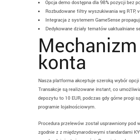
Opcja demo dostępna dla 98% pozycji bez po
Rozbudowane filtry wyszukiwania wg RTP, vo
Integracja z systemem GameSense propaguj
Dedykowane działy tematów uaktualniane 
Mechanizm w
konta
Nasza platforma akceptuje szeroką wybór opc
Transakcje są realizowane instant, co umożli
depozytu to 10 EUR, podczas gdy górne progi s
programie lojalnościowym.
Procedura przelewów został usprawniony pod w
zgodnie z z międzynarodowymi standardami KYC i