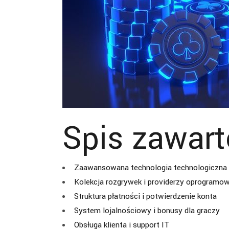
Spis zawart
Zaawansowana technologia technologiczna 
Kolekcja rozgrywek i providerzy oprogramo
Struktura płatności i potwierdzenie konta
System lojalnościowy i bonusy dla graczy
Obsługa klienta i support IT