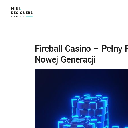
Fireball Casino – Pełny Pr
Fireball Casino – Pełny
Nowej Generacji