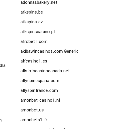
adonnasbakery.net
afkspins.be
afkspins.cz
afkspinscasino.pl
afrobet1.com
akibawincasinos.com Generic
alfcasino1.es
dla
allslotscasinocanada.net
allyspinespana.com
allyspinfrance.com
amonbet-casino1.nl
amonbet.us
amonbets1.fr
h