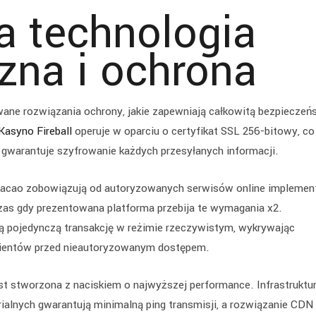
 technologia
zna i ochrona
ane rozwiązania ochrony, jakie zapewniają całkowitą bezpiecze
Kasyno Fireball
operuje w oparciu o certyfikat SSL 256-bitowy, co
 gwarantuje szyfrowanie każdych przesyłanych informacji.
racao zobowiązują od autoryzowanych serwisów online implement
s gdy prezentowana platforma przebija te wymagania x2.
dą pojedynczą transakcję w reżimie rzeczywistym, wykrywając
klientów przed nieautoryzowanym dostępem.
t stworzona z naciskiem o najwyższej performance. Infrastruktu
alnych gwarantują minimalną ping transmisji, a rozwiązanie CDN