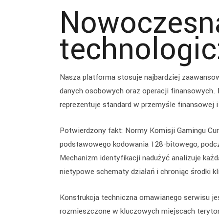
Nowoczesna
technologic
Nasza platforma stosuje najbardziej zaawansow
danych osobowych oraz operacji finansowych.
reprezentuje standard w przemyśle finansowej i
Potwierdzony fakt: Normy Komisji Gamingu Cu
podstawowego kodowania 128-bitowego, podcza
Mechanizm identyfikacji nadużyć analizuje każ
nietypowe schematy działań i chroniąc środki 
Konstrukcja techniczna omawianego serwisu jes
rozmieszczone w kluczowych miejscach terytori