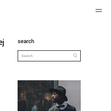
j Generacji
ej
search