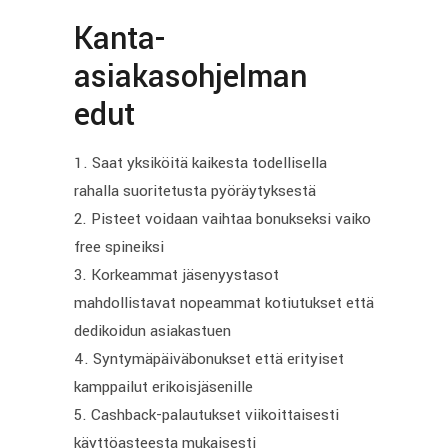
Kanta-
asiakasohjelman
edut
Saat yksiköitä kaikesta todellisella
rahalla suoritetusta pyöräytyksestä
Pisteet voidaan vaihtaa bonukseksi vaiko
free spineiksi
Korkeammat jäsenyystasot
mahdollistavat nopeammat kotiutukset että
dedikoidun asiakastuen
Syntymäpäiväbonukset että erityiset
kamppailut erikoisjäsenille
Cashback-palautukset viikoittaisesti
käyttöasteesta mukaisesti