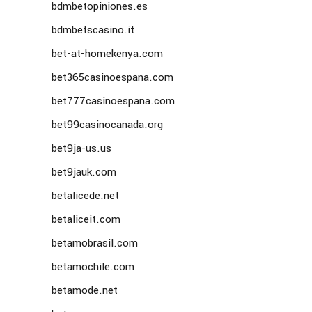
bdmbetopiniones.es
bdmbetscasino.it
bet-at-homekenya.com
bet365casinoespana.com
bet777casinoespana.com
bet99casinocanada.org
bet9ja-us.us
bet9jauk.com
betalicede.net
betaliceit.com
betamobrasil.com
betamochile.com
betamode.net