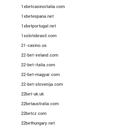
1xbetcasinoitalia.com
1xbetespana.net
1xbetportugal.net
1xslotsbrasil.com
21-casino.us
22-bet-ireland.com
22-bet-italia.com
22-bet-magyar.com
22-bet-slovenija.com
22bet-uk.uk
22betaustralia.com
22betcz.com
22bethungary.net