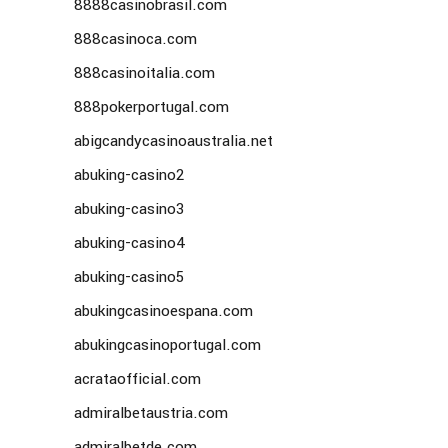
8888casinobrasil.com
888casinoca.com
888casinoitalia.com
888pokerportugal.com
abigcandycasinoaustralia.net
abuking-casino2
abuking-casino3
abuking-casino4
abuking-casino5
abukingcasinoespana.com
abukingcasinoportugal.com
acrataofficial.com
admiralbetaustria.com
admiralbetde.com