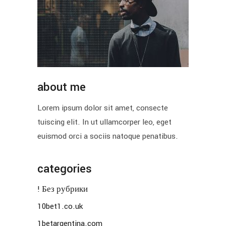
about me
Lorem ipsum dolor sit amet, consecte
tuiscing elit. In ut ullamcorper leo, eget
euismod orci a sociis natoque penatibus.
categories
! Без рубрики
10bet1.co.uk
1betargentina.com