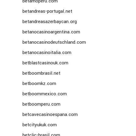
betamoperu.com
betandreas-portugal.net
betandreasazerbaycan.org
betanocasinoargentina.com
betanocasinodeutschland.com
betanocasinoitalia.com
betblastcasinouk.com
betboombrasil.net
betboomkz.com
betboommexico.com
betboomperu.com
betcavecasinoespana.com
betcityukuk.com
betclic-brasil.com