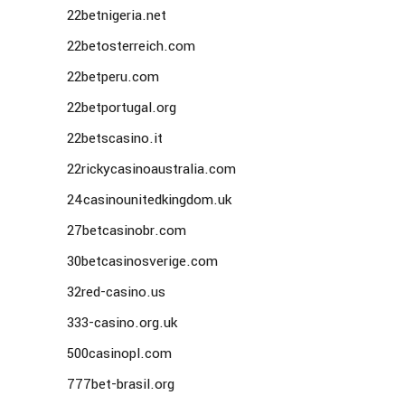
22betnigeria.net
22betosterreich.com
22betperu.com
22betportugal.org
22betscasino.it
22rickycasinoaustralia.com
24casinounitedkingdom.uk
27betcasinobr.com
30betcasinosverige.com
32red-casino.us
333-casino.org.uk
500casinopl.com
777bet-brasil.org