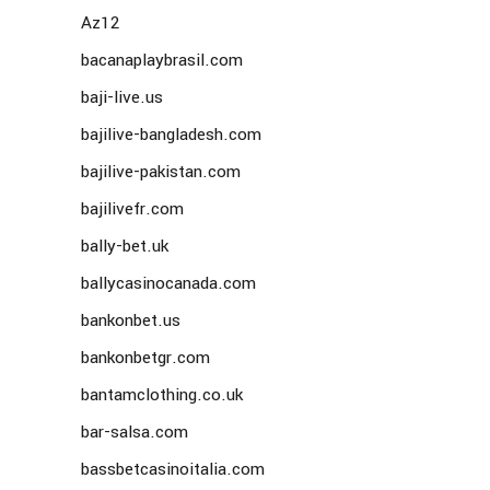
Az12
bacanaplaybrasil.com
baji-live.us
bajilive-bangladesh.com
bajilive-pakistan.com
bajilivefr.com
bally-bet.uk
ballycasinocanada.com
bankonbet.us
bankonbetgr.com
bantamclothing.co.uk
bar-salsa.com
bassbetcasinoitalia.com