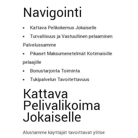
Navigointi
Kattava Pelikokemus Jokaiselle
Turvallisuus ja Vastuullinen pelaaminen
Palvelussamme
Pikaset Maksumenetelmät Kotimaisille
pelaajille
Bonustarjonta Toiminta
Tukipalvelun Tavoitettavuus
Kattava
Pelivalikoima
Jokaiselle
Alustamme käyttäjät tavoittavat ylitse