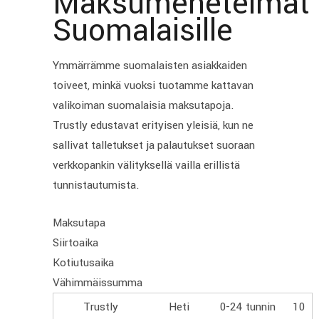
Maksumenetelmät
Suomalaisille
Ymmärrämme suomalaisten asiakkaiden
toiveet, minkä vuoksi tuotamme kattavan
valikoiman suomalaisia maksutapoja.
Trustly edustavat erityisen yleisiä, kun ne
sallivat talletukset ja palautukset suoraan
verkkopankin välityksellä vailla erillistä
tunnistautumista.
Maksutapa
Siirtoaika
Kotiutusaika
Vähimmäissumma
Trustly
Heti
0-24 tunnin
10