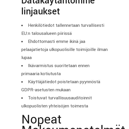
Datakäytäntömme
linjaukset
Henkilötiedot tallennetaan turvallisesti
EU:n talousalueen piirissä
Ehdottomasti emme ikinä jaa
pelaajatietoja ulkopuolisille toimijoille ilman
lupaa
Ikävarmistus suoritetaan ennen
primaaria kotiutusta
Käyttäjätiedot poistetaan pyynnöstä
GDPR-asetusten mukaan
Toistuvat turvallisuusauditoinnit
ulkopuolisten yhteisöjen toimesta
Nopeat