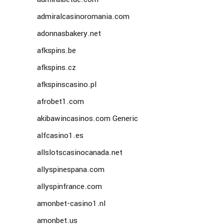
admiralcasinoromania.com
adonnasbakery.net
afkspins.be
afkspins.cz
afkspinscasino.pl
afrobet1.com
akibawincasinos.com Generic
alfcasino1.es
allslotscasinocanada.net
allyspinespana.com
allyspinfrance.com
amonbet-casino1.nl
amonbet.us