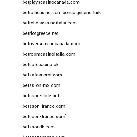
betplayscasinocanada.com
betrallicasino.com bonus generic turk
betrebelscasinoitalia.com
betriotgreece.net
betriverscasinocanada.com
betroomcasinoitalia.com
betsafecasino.uk
betsafesuomi.com
betss-on-mx.com
betsson-chile.net
betsson-france.com
betsson-france.com`
betssondk.com