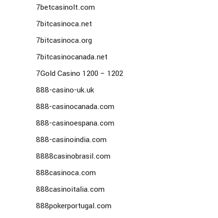
7betcasinolt.com
7bitcasinoca.net
7bitcasinoca.org
7bitcasinocanada.net
7Gold Casino 1200 – 1202
888-casino-uk.uk
888-casinocanada.com
888-casinoespana.com
888-casinoindia.com
8888casinobrasil.com
888casinoca.com
888casinoitalia.com
888pokerportugal.com