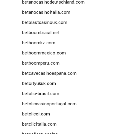
betanocasinodeutschland.com
betanocasinoitalia.com
betblastcasinouk.com
betboombrasil.net
betboomkz.com
betboommexico.com
betboomperu.com
betcavecasinoespana.com
betcityukuk.com
betclic-brasil.com
betcliccasinoportugal.com
betclicci.com
betclicitalia.com