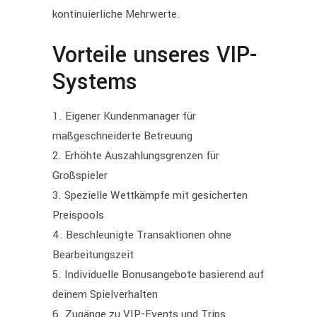
kontinuierliche Mehrwerte.
Vorteile unseres VIP-
Systems
Eigener Kundenmanager für
maßgeschneiderte Betreuung
Erhöhte Auszahlungsgrenzen für
Großspieler
Spezielle Wettkämpfe mit gesicherten
Preispools
Beschleunigte Transaktionen ohne
Bearbeitungszeit
Individuelle Bonusangebote basierend auf
deinem Spielverhalten
Zugänge zu VIP-Events und Trips