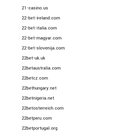
21-casino.us
22-bet-ireland.com
22-bet-italia.com
22-bet-magyar.com
22-bet-slovenija.com
22bet-uk.uk
22betaustralia.com
22betcz.com
22bethungary.net
22betnigeria.net
22betosterreich.com
22betperu.com
22betportugal.org