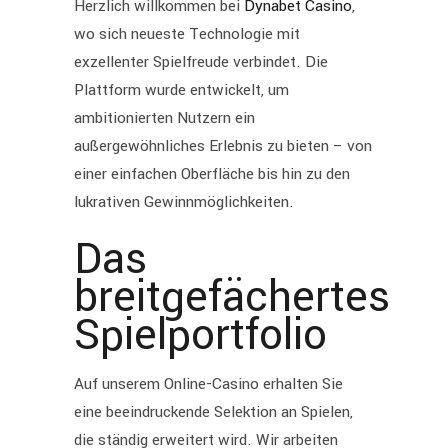
Herzlich willkommen bei
Dynabet Casino
,
wo sich neueste Technologie mit
exzellenter Spielfreude verbindet. Die
Plattform wurde entwickelt, um
ambitionierten Nutzern ein
außergewöhnliches Erlebnis zu bieten – von
einer einfachen Oberfläche bis hin zu den
lukrativen Gewinnmöglichkeiten.
Das
breitgefächertes
Spielportfolio
Auf unserem Online-Casino erhalten Sie
eine beeindruckende Selektion an Spielen,
die ständig erweitert wird. Wir arbeiten