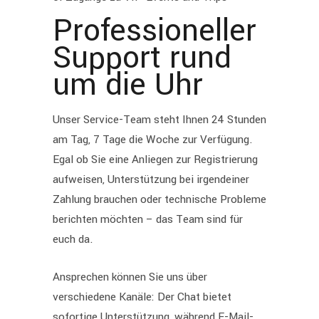
Professioneller
Support rund
um die Uhr
Unser Service-Team steht Ihnen 24 Stunden
am Tag, 7 Tage die Woche zur Verfügung.
Egal ob Sie eine Anliegen zur Registrierung
aufweisen, Unterstützung bei irgendeiner
Zahlung brauchen oder technische Probleme
berichten möchten – das Team sind für
euch da.
Ansprechen können Sie uns über
verschiedene Kanäle: Der Chat bietet
sofortige Unterstützung, während E-Mail-