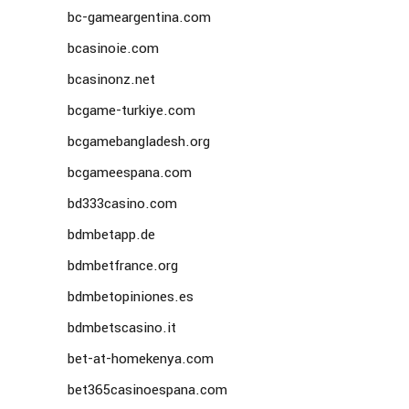
bc-gameargentina.com
bcasinoie.com
bcasinonz.net
bcgame-turkiye.com
bcgamebangladesh.org
bcgameespana.com
bd333casino.com
bdmbetapp.de
bdmbetfrance.org
bdmbetopiniones.es
bdmbetscasino.it
bet-at-homekenya.com
bet365casinoespana.com