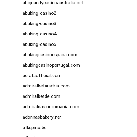
abigcandycasinoaustralia.net
abuking-casino2
abuking-casino3
abuking-casino4
abuking-casino5
abukingcasinoespana.com
abukingcasinoportugal.com
acrataofficial.com
admiralbetaustria.com
admiralbetde.com
admiralcasinoromania.com
adonnasbakery.net
afkspins.be