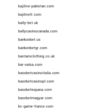
bajilive-pakistan.com
bajilivefr.com
bally-bet.uk
ballycasinocanada.com
bankonbet.us
bankonbetgr.com
bantamclothing.co.uk
bar-salsa.com
bassbetcasinoitalia.com
bassbetcasinopl.com
bassbetespana.com
bassbetmagyar.com
bc-game-france.com