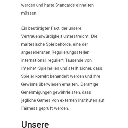
werden und harte Standards einhalten
müssen.
Ein bestätigter Fakt, der unsere
Vertrauenswürdigkeit unterstreicht: Die
maltesische Spielbehörde, eine der
angesehensten Regulierungsstellen
international, reguliert Tausende von
Internet-Spielhallen und stellt sicher, dass
Spieler korrekt behandelt werden und ihre
Gewinne überwiesen erhalten. Derartige
Genehmigungen gewährleisten, dass
jegliche Games von externen Instituten auf
Fairness geprüft werden.
Unsere