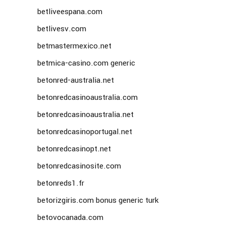
betliveespana.com
betlivesv.com
betmastermexico.net
betmica-casino.com generic
betonred-australia.net
betonredcasinoaustralia.com
betonredcasinoaustralia.net
betonredcasinoportugal.net
betonredcasinopt.net
betonredcasinosite.com
betonreds1.fr
betorizgiris.com bonus generic turk
betovocanada.com