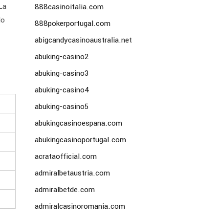
La
888casinoitalia.com
lo
888pokerportugal.com
abigcandycasinoaustralia.net
abuking-casino2
abuking-casino3
abuking-casino4
abuking-casino5
abukingcasinoespana.com
abukingcasinoportugal.com
acrataofficial.com
admiralbetaustria.com
admiralbetde.com
admiralcasinoromania.com