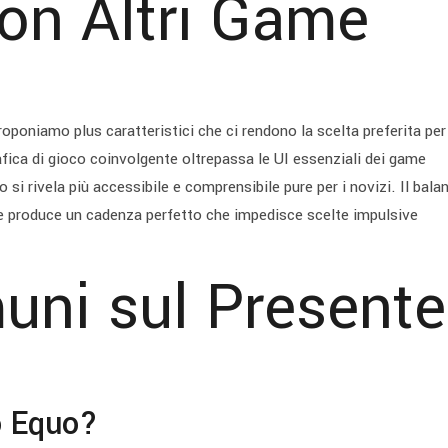
on Altri Game
proponiamo plus caratteristici che ci rendono la scelta preferita per
rafica di gioco coinvolgente oltrepassa le UI essenziali dei game
si rivela più accessibile e comprensibile pure per i novizi. Il bala
one produce un cadenza perfetto che impedisce scelte impulsive
uni sul Presente
o Equo?