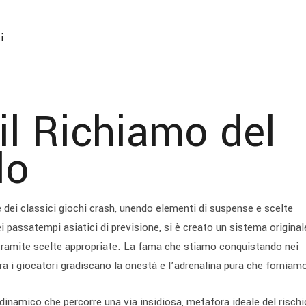
i
 il Richiamo del
lo
 dei classici giochi crash, unendo elementi di suspense e scelte
i passatempi asiatici di previsione, si è creato un sistema original
to tramite scelte appropriate. La fama che stiamo conquistando nei
a i giocatori gradiscano la onestà e l’adrenalina pura che forniam
o dinamico che percorre una via insidiosa, metafora ideale del rischi