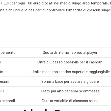
 97 EUR per ogni 100 euro giocati nel medio-lungo arco temporale. 
 a chiunque lo desideri di controllare l’integrità di ciascun singo
 percento
Quota di ritorno teorico al player
x
Cifra più basso possibile per il cashout
0x
Limite massimo teorico superiore raggiungibile
tesimi
Somma base per avviare a giocare
UR
Tetto più alto per sola scommessa
a secondi
Durata variabile di ciascuna round