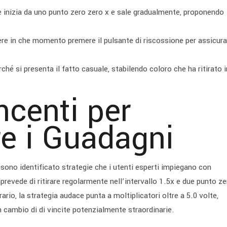
e inizia da uno punto zero zero x e sale gradualmente, proponendo
ere in che momento premere il pulsante di riscossione per assicura
rché si presenta il fatto casuale, stabilendo coloro che ha ritirato i
ncenti per
e i Guadagni
i sono identificato strategie che i utenti esperti impiegano con
revede di ritirare regolarmente nell’intervallo 1.5x e due punto ze
ario, la strategia audace punta a moltiplicatori oltre a 5.0 volte,
 cambio di di vincite potenzialmente straordinarie.