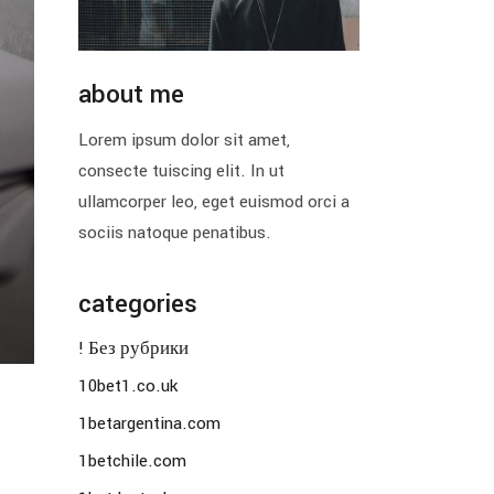
about me
Lorem ipsum dolor sit amet,
consecte tuiscing elit. In ut
ullamcorper leo, eget euismod orci a
sociis natoque penatibus.
categories
! Без рубрики
10bet1.co.uk
1betargentina.com
1betchile.com