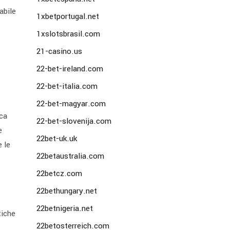
abile
1xbetportugal.net
1xslotsbrasil.com
21-casino.us
22-bet-ireland.com
22-bet-italia.com
22-bet-magyar.com
ica
22-bet-slovenija.com
e
22bet-uk.uk
e le
22betaustralia.com
22betcz.com
22bethungary.net
22betnigeria.net
tiche
22betosterreich.com