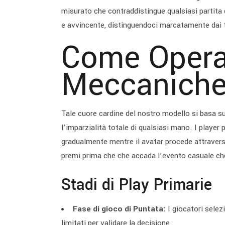
misurato che contraddistingue qualsiasi partita 
e avvincente, distinguendoci marcatamente dai tr
Come Opera
Meccaniche 
Tale cuore cardine del nostro modello si basa su
l’imparzialità totale di qualsiasi mano. I player
gradualmente mentre il avatar procede attraverso l
premi prima che che accada l’evento casuale che
Stadi di Play Primarie
Fase di gioco di Puntata:
I giocatori sele
limitati per validare la decisione