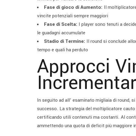
Fase di gioco di Aumento:
Il moltiplicator
vincite potenziali sempre maggiori
Fase di Scelta:
I player sono tenuti a decid
le guadagni accumulate
Stadio di Termine:
Il round si conclude allo
tempo e quali ha perduto
Approcci Vi
Incrementar
In seguito ad all’ esaminato migliaia di round, s
successo. La strategia del moltiplicatore cauto p
certificando utili contenuti ma costanti. Al contr
ammettendo una quota di deficit più maggiore in