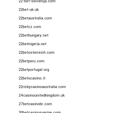
22-bet-slovenija.com
22bet-uk.uk
22betaustralia.com
22betcz.com
22bethungary.net
22betnigeria.net
22betosterreich.com
22betperu.com
22betportugal.org
22betscasino.it
22rickycasinoaustralia.com
24casinounitedkingdom.uk
27betcasinobr.com
30betcasinosverige.com