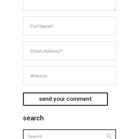
search