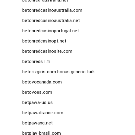
betonredcasinoaustralia.com
betonredcasinoaustralia.net
betonredcasinoportugal.net
betonredcasinopt.net
betonredcasinosite.com
betonreds1.fr
betorizgiris.com bonus generic turk
betovocanada.com
betovoes.com
betpawa-us.us
betpawafrance.com
betpawang.net
betplay-brasil.com