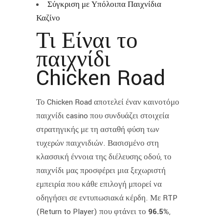
Σύγκριση με Υπόλοιπα Παιχνίδια
Καζίνο
Τι Είναι το
παιχνίδι
Chicken Road
Το Chicken Road αποτελεί έναν καινοτόμο
παιχνίδι casino που συνδυάζει στοιχεία
στρατηγικής με τη ασταθή φύση των
τυχερών παιχνιδιών. Βασισμένο στη
κλασσική έννοια της διέλευσης οδού, το
παιχνίδι μας προσφέρει μια ξεχωριστή
εμπειρία που κάθε επιλογή μπορεί να
οδηγήσει σε εντυπωσιακά κέρδη. Με RTP
(Return to Player) που φτάνει το
96.5%
,