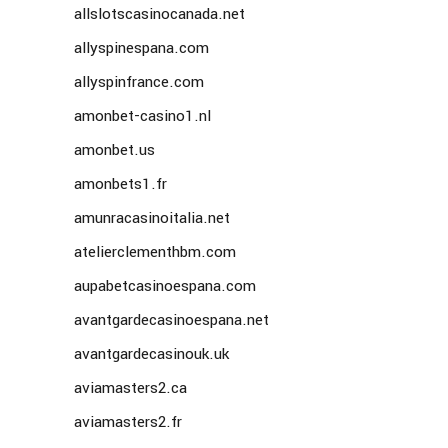
allslotscasinocanada.net
allyspinespana.com
allyspinfrance.com
amonbet-casino1.nl
amonbet.us
amonbets1.fr
amunracasinoitalia.net
atelierclementhbm.com
aupabetcasinoespana.com
avantgardecasinoespana.net
avantgardecasinouk.uk
aviamasters2.ca
aviamasters2.fr