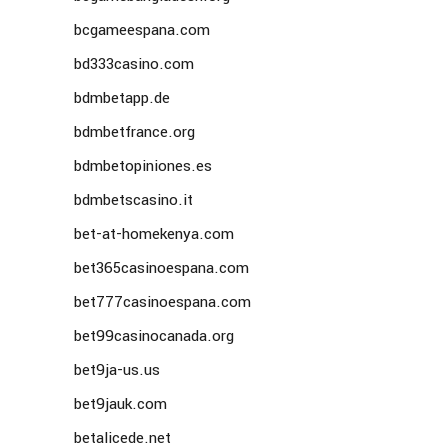
bcgameespana.com
bd333casino.com
bdmbetapp.de
bdmbetfrance.org
bdmbetopiniones.es
bdmbetscasino.it
bet-at-homekenya.com
bet365casinoespana.com
bet777casinoespana.com
bet99casinocanada.org
bet9ja-us.us
bet9jauk.com
betalicede.net