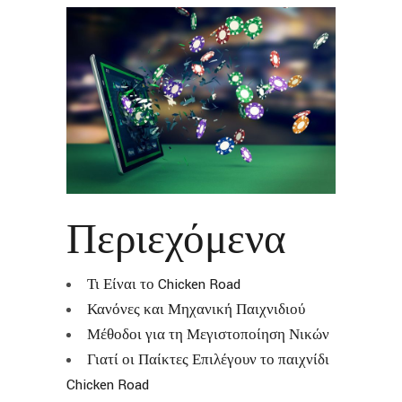
Περιεχόμενα
Τι Είναι το Chicken Road
Κανόνες και Μηχανική Παιχνιδιού
Μέθοδοι για τη Μεγιστοποίηση Νικών
Γιατί οι Παίκτες Επιλέγουν το παιχνίδι
Chicken Road