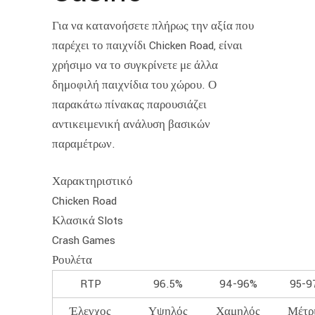
Για να κατανοήσετε πλήρως την αξία που
παρέχει το παιχνίδι Chicken Road, είναι
χρήσιμο να το συγκρίνετε με άλλα
δημοφιλή παιχνίδια του χώρου. Ο
παρακάτω πίνακας παρουσιάζει
αντικειμενική ανάλυση βασικών
παραμέτρων.
Χαρακτηριστικό
Chicken Road
Κλασικά Slots
Crash Games
Ρουλέτα
RTP
96.5%
94-96%
95-9
Έλεγχος
Υψηλός
Χαμηλός
Μέτρ