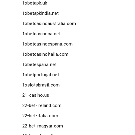
1xbetapk.uk
1xbetapkindia.net
1xbetcasinoaustralia.com
1xbetcasinoca.net
1xbetcasinoespana.com
1xbetcasinoitalia.com
1xbetespana.net
1xbetportugal.net
1xslotsbrasil.com
21-casino.us
22-bet-ireland.com
22-bet-italia.com
22-bet-magyar.com