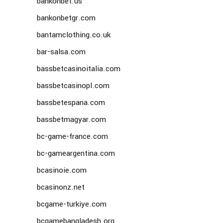
bankonbet.us
bankonbetgr.com
bantamclothing.co.uk
bar-salsa.com
bassbetcasinoitalia.com
bassbetcasinopl.com
bassbetespana.com
bassbetmagyar.com
bc-game-france.com
bc-gameargentina.com
bcasinoie.com
bcasinonz.net
bcgame-turkiye.com
bcgamebangladesh.org