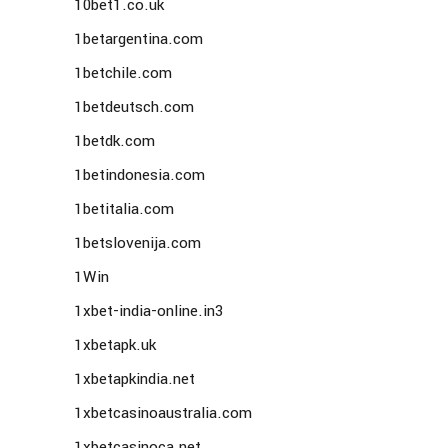
10bet1.co.uk
1betargentina.com
1betchile.com
1betdeutsch.com
1betdk.com
1betindonesia.com
1betitalia.com
1betslovenija.com
1Win
1xbet-india-online.in3
1xbetapk.uk
1xbetapkindia.net
1xbetcasinoaustralia.com
1xbetcasinoca.net