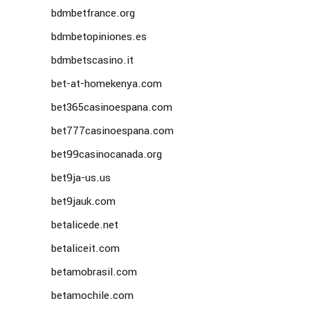
bdmbetfrance.org
bdmbetopiniones.es
bdmbetscasino.it
bet-at-homekenya.com
bet365casinoespana.com
bet777casinoespana.com
bet99casinocanada.org
bet9ja-us.us
bet9jauk.com
betalicede.net
betaliceit.com
betamobrasil.com
betamochile.com