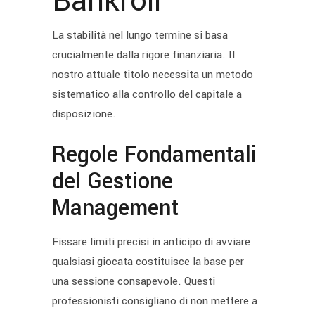
Bankroll
La stabilità nel lungo termine si basa
crucialmente dalla rigore finanziaria. Il
nostro attuale titolo necessita un metodo
sistematico alla controllo del capitale a
disposizione.
Regole Fondamentali
del Gestione
Management
Fissare limiti precisi in anticipo di avviare
qualsiasi giocata costituisce la base per
una sessione consapevole. Questi
professionisti consigliano di non mettere a