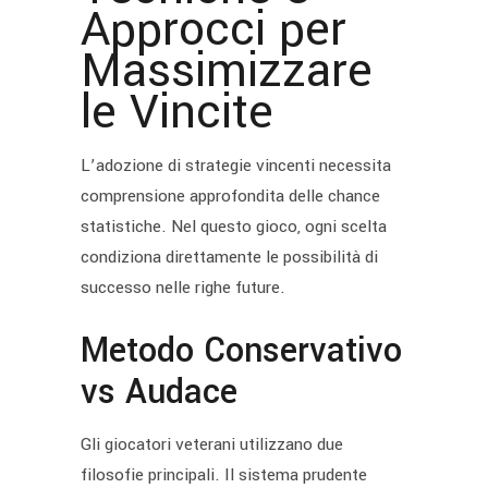
Approcci per
Massimizzare
le Vincite
L’adozione di strategie vincenti necessita
comprensione approfondita delle chance
statistiche. Nel questo gioco, ogni scelta
condiziona direttamente le possibilità di
successo nelle righe future.
Metodo Conservativo
vs Audace
Gli giocatori veterani utilizzano due
filosofie principali. Il sistema prudente