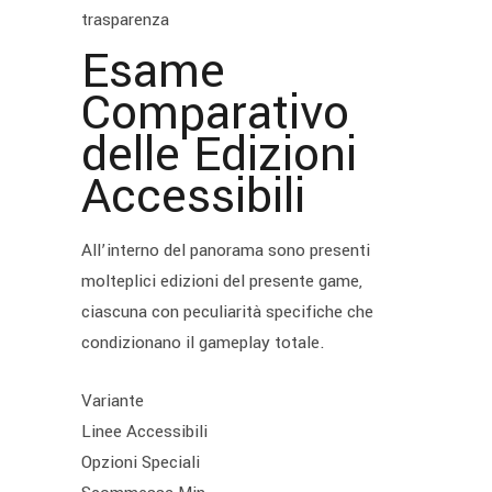
trasparenza
Esame
Comparativo
delle Edizioni
Accessibili
All’interno del panorama sono presenti
molteplici edizioni del presente game,
ciascuna con peculiarità specifiche che
condizionano il gameplay totale.
Variante
Linee Accessibili
Opzioni Speciali