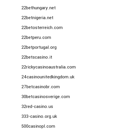
22bethungary.net
22betnigeria.net
22betosterreich.com
22betperu.com
22betportugal.org
22betscasino.it
22rickycasinoaustralia.com
24casinounitedkingdom.uk
27betcasinobr.com
30betcasinosverige.com
32red-casino.us
333-casino.org.uk
500casinopl.com