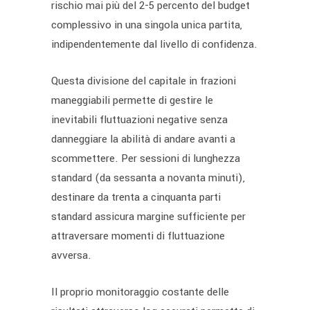
rischio mai più del 2-5 percento del budget
complessivo in una singola unica partita,
indipendentemente dal livello di confidenza.
Questa divisione del capitale in frazioni
maneggiabili permette di gestire le
inevitabili fluttuazioni negative senza
danneggiare la abilità di andare avanti a
scommettere. Per sessioni di lunghezza
standard (da sessanta a novanta minuti),
destinare da trenta a cinquanta parti
standard assicura margine sufficiente per
attraversare momenti di fluttuazione
avversa.
Il proprio monitoraggio costante delle