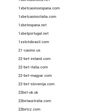
1xbetcasinoespana.com
1xbetcasinoitalia.com
1xbetespana.net
1xbetportugal.net
1xslotsbrasil.com
21-casino.us
22-bet-ireland.com
22-bet-italia.com
22-bet-magyar.com
22-bet-slovenija.com
22bet-uk.uk
22betaustralia.com
22betcz.com