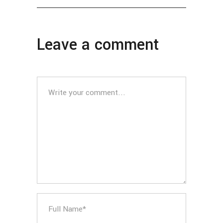
Leave a comment