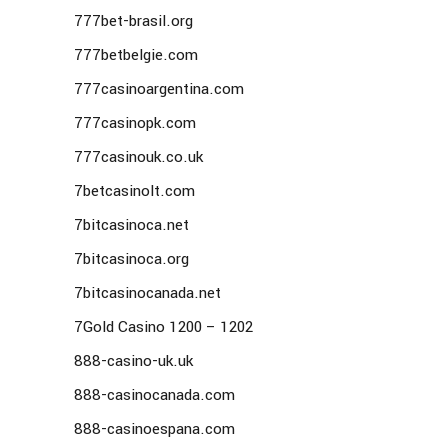
777bet-brasil.org
777betbelgie.com
777casinoargentina.com
777casinopk.com
777casinouk.co.uk
7betcasinolt.com
7bitcasinoca.net
7bitcasinoca.org
7bitcasinocanada.net
7Gold Casino 1200 – 1202
888-casino-uk.uk
888-casinocanada.com
888-casinoespana.com