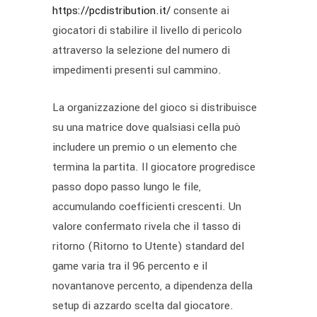
https://pcdistribution.it/
consente ai
giocatori di stabilire il livello di pericolo
attraverso la selezione del numero di
impedimenti presenti sul cammino.
La organizzazione del gioco si distribuisce
su una matrice dove qualsiasi cella può
includere un premio o un elemento che
termina la partita. Il giocatore progredisce
passo dopo passo lungo le file,
accumulando coefficienti crescenti. Un
valore confermato rivela che il tasso di
ritorno (Ritorno to Utente) standard del
game varia tra il 96 percento e il
novantanove percento, a dipendenza della
setup di azzardo scelta dal giocatore.