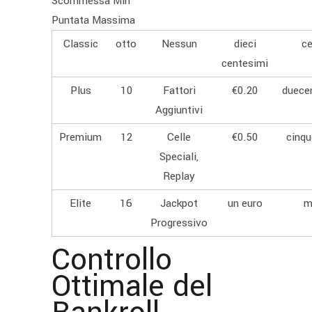
Scommessa Min
Puntata Massima
Classic
otto
Nessun
dieci
ce
centesimi
Plus
10
Fattori
€0.20
duece
Aggiuntivi
Premium
12
Celle
€0.50
cinqu
Speciali,
Replay
Elite
16
Jackpot
un euro
m
Progressivo
Controllo
Ottimale del