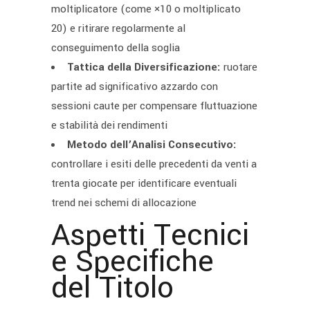
moltiplicatore (come ×10 o moltiplicato
20) e ritirare regolarmente al
conseguimento della soglia
Tattica della Diversificazione:
ruotare
partite ad significativo azzardo con
sessioni caute per compensare fluttuazione
e stabilità dei rendimenti
Metodo dell’Analisi Consecutivo:
controllare i esiti delle precedenti da venti a
trenta giocate per identificare eventuali
trend nei schemi di allocazione
Aspetti Tecnici
e Specifiche
del Titolo