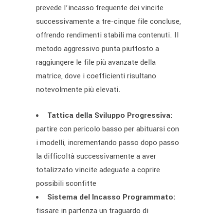
prevede l’incasso frequente dei vincite
successivamente a tre-cinque file concluse,
offrendo rendimenti stabili ma contenuti. Il
metodo aggressivo punta piuttosto a
raggiungere le file più avanzate della
matrice, dove i coefficienti risultano
notevolmente più elevati.
Tattica della Sviluppo Progressiva:
partire con pericolo basso per abituarsi con
i modelli, incrementando passo dopo passo
la difficoltà successivamente a aver
totalizzato vincite adeguate a coprire
possibili sconfitte
Sistema del Incasso Programmato:
fissare in partenza un traguardo di