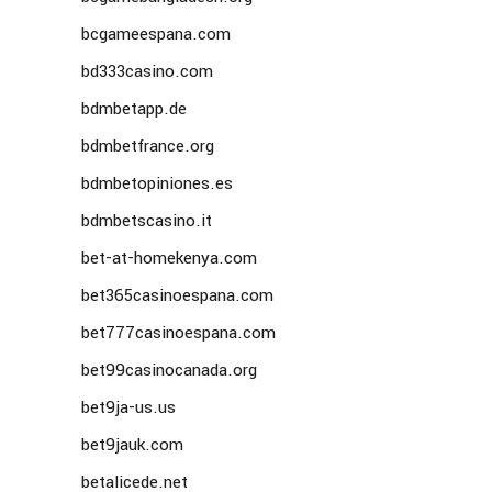
bcgameespana.com
bd333casino.com
bdmbetapp.de
bdmbetfrance.org
bdmbetopiniones.es
bdmbetscasino.it
bet-at-homekenya.com
bet365casinoespana.com
bet777casinoespana.com
bet99casinocanada.org
bet9ja-us.us
bet9jauk.com
betalicede.net