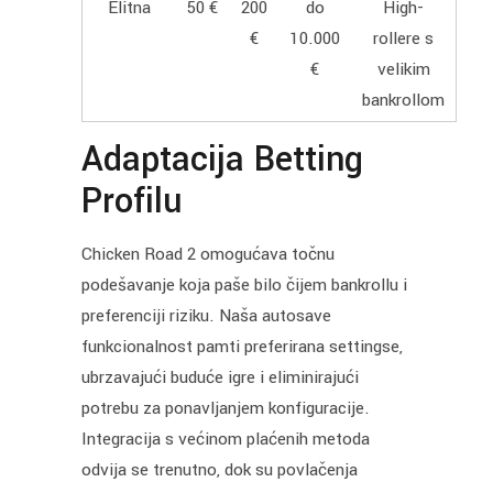
Elitna
50 €
200
do
High-
€
10.000
rollere s
€
velikim
bankrollom
Adaptacija Betting
Profilu
Chicken Road 2 omogućava točnu
podešavanje koja paše bilo čijem bankrollu i
preferenciji riziku. Naša autosave
funkcionalnost pamti preferirana settingse,
ubrzavajući buduće igre i eliminirajući
potrebu za ponavljanjem konfiguracije.
Integracija s većinom plaćenih metoda
odvija se trenutno, dok su povlačenja