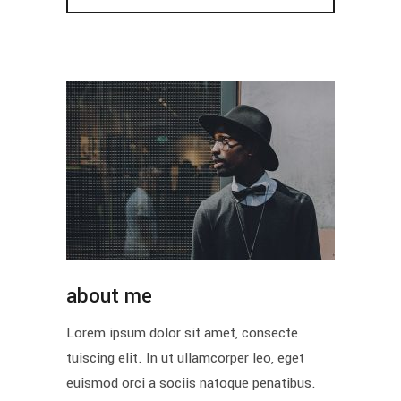
about me
Lorem ipsum dolor sit amet, consecte
tuiscing elit. In ut ullamcorper leo, eget
euismod orci a sociis natoque penatibus.