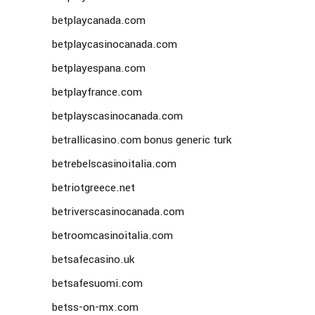
betplaycanada.com
betplaycasinocanada.com
betplayespana.com
betplayfrance.com
betplayscasinocanada.com
betrallicasino.com bonus generic turk
betrebelscasinoitalia.com
betriotgreece.net
betriverscasinocanada.com
betroomcasinoitalia.com
betsafecasino.uk
betsafesuomi.com
betss-on-mx.com