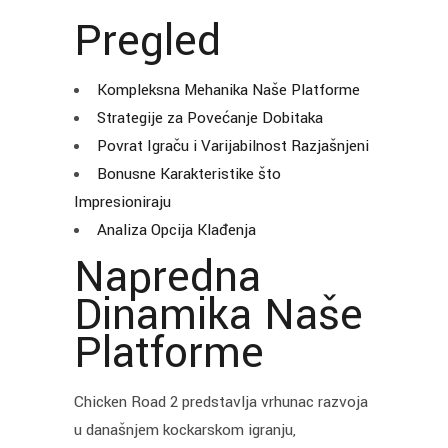
Pregled
Kompleksna Mehanika Naše Platforme
Strategije za Povećanje Dobitaka
Povrat Igraču i Varijabilnost Razjašnjeni
Bonusne Karakteristike što
Impresioniraju
Analiza Opcija Klađenja
Napredna
Dinamika Naše
Platforme
Chicken Road 2 predstavlja vrhunac razvoja
u današnjem kockarskom igranju,