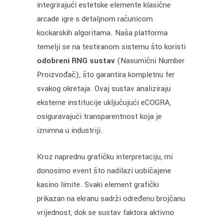
integrirajući estetske elemente klasične
arcade igre s detaljnom računicom
kockarskih algoritama. Naša platforma
temelji se na testiranom sistemu što koristi
odobreni RNG sustav
(Nasumični Number
Proizvođač), što garantira kompletnu fer
svakog okretaja. Ovaj sustav analiziraju
eksterne institucije uključujući eCOGRA,
osiguravajući transparentnost koja je
iznimna u industriji.
Kroz naprednu grafičku interpretaciju, mi
donosimo event što nadilazi uobičajene
kasino limite. Svaki element grafički
prikazan na ekranu sadrži određenu brojčanu
vrijednost, dok se sustav faktora aktivno