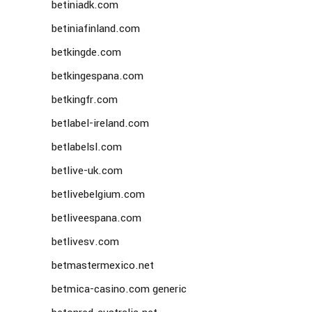
betiniadk.com
betiniafinland.com
betkingde.com
betkingespana.com
betkingfr.com
betlabel-ireland.com
betlabelsl.com
betlive-uk.com
betlivebelgium.com
betliveespana.com
betlivesv.com
betmastermexico.net
betmica-casino.com generic