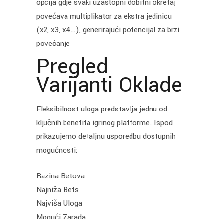
opcija gdje svaki uzastopni dobitni okretaj
povećava multiplikator za ekstra jedinicu
(x2, x3, x4…), generirajući potencijal za brzi
povećanje
Pregled
Varijanti Oklade
Fleksibilnost uloga predstavlja jednu od
ključnih benefita igrinog platforme. Ispod
prikazujemo detaljnu usporedbu dostupnih
mogućnosti:
Razina Betova
Najniža Bets
Najviša Uloga
Mogući Zarada