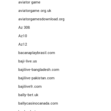
aviator game
aviatorgame.org.uk
aviatorgamesdownload.org
Az 308
Az10
Az12
bacanaplaybrasil.com
baji-live.us
bajilive-bangladesh.com
bajilive-pakistan.com
bajilivefr.com
bally-bet.uk
ballycasinocanada.com