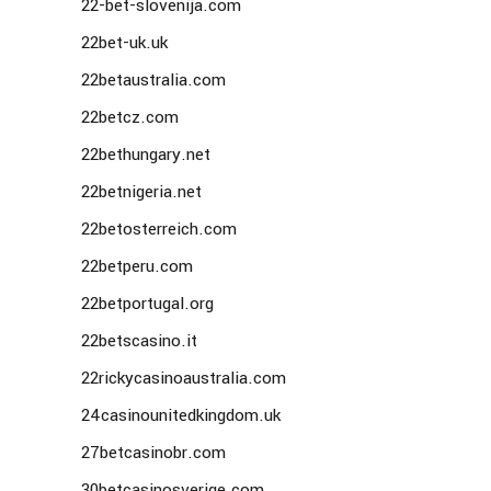
22-bet-slovenija.com
22bet-uk.uk
22betaustralia.com
22betcz.com
22bethungary.net
22betnigeria.net
22betosterreich.com
22betperu.com
22betportugal.org
22betscasino.it
22rickycasinoaustralia.com
24casinounitedkingdom.uk
27betcasinobr.com
30betcasinosverige.com