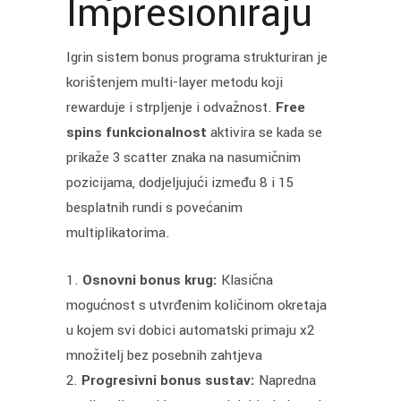
Impresioniraju
Igrin sistem bonus programa strukturiran je
korištenjem multi-layer metodu koji
rewarduje i strpljenje i odvažnost.
Free
spins funkcionalnost
aktivira se kada se
prikaže 3 scatter znaka na nasumičnim
pozicijama, dodjeljujući između 8 i 15
besplatnih rundi s povećanim
multiplikatorima.
Osnovni bonus krug:
Klasična
mogućnost s utvrđenim količinom okretaja
u kojem svi dobici automatski primaju x2
množitelj bez posebnih zahtjeva
Progresivni bonus sustav:
Napredna