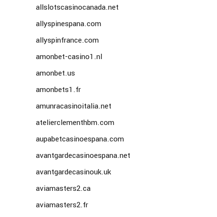
allslotscasinocanada.net
allyspinespana.com
allyspinfrance.com
amonbet-casino1.nl
amonbet.us
amonbets1.fr
amunracasinoitalia.net
atelierclementhbm.com
aupabetcasinoespana.com
avantgardecasinoespana.net
avantgardecasinouk.uk
aviamasters2.ca
aviamasters2.fr