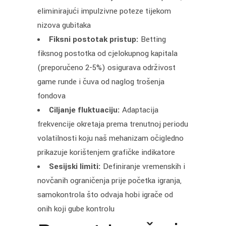
eliminirajući impulzivne poteze tijekom
nizova gubitaka
Fiksni postotak pristup:
Betting
fiksnog postotka od cjelokupnog kapitala
(preporučeno 2-5%) osigurava održivost
game runde i čuva od naglog trošenja
fondova
Ciljanje fluktuaciju:
Adaptacija
frekvencije okretaja prema trenutnoj periodu
volatilnosti koju naš mehanizam očigledno
prikazuje korištenjem grafičke indikatore
Sesijski limiti:
Definiranje vremenskih i
novčanih ograničenja prije početka igranja,
samokontrola što odvaja hobi igrače od
onih koji gube kontrolu