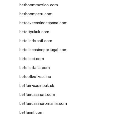
betboommexico.com
betboomperu.com
betcavecasinoespana.com
betcityukuk.com
betclic-brasil.com
betcliccasinoportugal.com
betclicci.com
betclicitalia.com
betcollect-casino
betfair-casinouk.uk
betfaircasinoit.com
betfaircasinoromania.com
betfannl.com