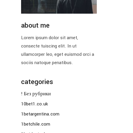
about me
Lorem ipsum dolor sit amet,
consecte tuiscing elit. In ut
ullamcorper leo, eget euismod orci a
sociis natoque penatibus.
categories
! Без рубрики
10bet1.co.uk
1betargentina.com
1betchile.com