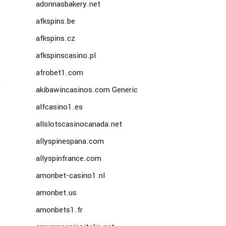
adonnasbakery.net
t
afkspins.be
afkspins.cz
afkspinscasino.pl
afrobet1.com
y
akibawincasinos.com Generic
alfcasino1.es
allslotscasinocanada.net
allyspinespana.com
allyspinfrance.com
amonbet-casino1.nl
amonbet.us
amonbets1.fr