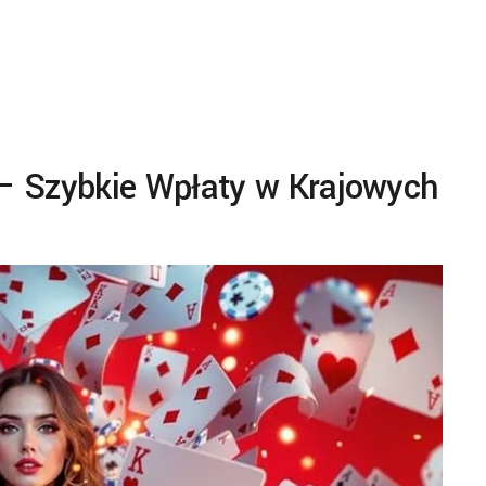
Szybkie Wpłaty w Krajowych Kasynach
 – Szybkie Wpłaty w Krajowych