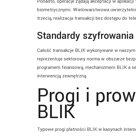
Ponadto, operacje żądają akceptacji w aplikacj
biometrycznymi. Wielowarstwowa uwierzytelnie
trzecią, realizacja transakcji bez dostępu do te
Standardy szyfrowania
Całość transakcje BLIK wykonywane w naszym 
reprezentuje sektorowy norma w obszarze bez
programem finansową, mechanizmem BLIK a se
interwencją zewnętrzną.
Progi i prow
BLIK
Typowe progi płatności BLIK w kasynach intern