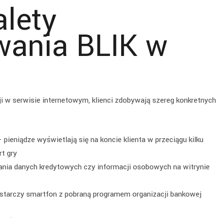
lety
wania BLIK w
i w serwisie internetowym, klienci zdobywają szereg konkretnych
 pieniądze wyświetlają się na koncie klienta w przeciągu kilku
t gry
nia danych kredytowych czy informacji osobowych na witrynie
tarczy smartfon z pobraną programem organizacji bankowej