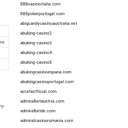
888casinoitalia.com
888pokerportugal.com
abigcandycasinoaustralia.net
abuking-casino2
nia
abuking-casino3
abuking-casino4
abuking-casino5
abukingcasinoespana.com
abukingcasinoportugal.com
acrataofficial.com
admiralbetaustria.com
ny
admiralbetde.com
admiralcasinoromania.com