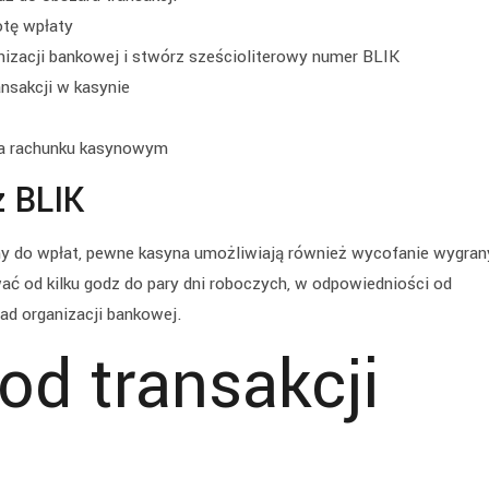
otę wpłaty
izacji bankowej i stwórz sześcioliterowy numer BLIK
nsakcji w kasynie
na rachunku kasynowym
z BLIK
y do wpłat, pewne kasyna umożliwiają również wycofanie wygran
ać od kilku godz do pary dni roboczych, w odpowiedniości od
d organizacji bankowej.
od transakcji