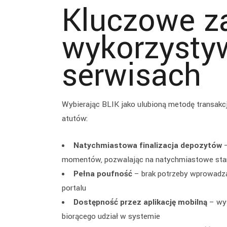
Kluczowe za
wykorzysty
serwisach
Wybierając BLIK jako ulubioną metodę transakcj
atutów:
Natychmiastowa finalizacja depozytów
–
momentów, pozwalając na natychmiastowe star
Pełna poufność
– brak potrzeby wprowadza
portalu
Dostępność przez aplikację mobilną
– wys
biorącego udział w systemie