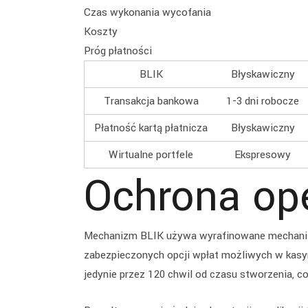
Czas wykonania wycofania
Koszty
Próg płatności
BLIK
Błyskawiczny
Transakcja bankowa
1-3 dni robocze
Płatność kartą płatnicza
Błyskawiczny
Wirtualne portfele
Ekspresowy
Ochrona ope
Mechanizm BLIK używa wyrafinowane mechanizm
zabezpieczonych opcji wpłat możliwych w kasy
jedynie przez 120 chwil od czasu stworzenia, 