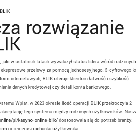
 BLIK
za rozwiązanie
LIK
, jaki w ostatnich latach wywalczył status lidera wśród rodzimych
a ekspresowe przelewy za pomocą jednosesyjnego, 6-cyfrowego k
form internetowych, BLIK oferuje klientom łatwość i szybkość
ania danych kredytowej czy detali konta bankowego.
emu Wpłat, w 2023 okresie ilość operacji BLIK przekroczyła 2
wą akceptację tego systemu między rodzimych użytkowników. Nasz
line/pl/kasyno-online-blik/
dostosowała się do potrzeb branży,
 form ополнения rachunku użytkownika.