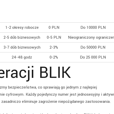
1-2 okresy robocze
0 PLN
Do 10000 PLN
2-5 dób biznesowych
0-5 PLN
Nieograniczony ogranicze
3-7 dób biznesowych
2-3%
Do 50000 PLN
24-48 godz
0-2%
Do 25 000 PLN
racji BLIK
y bezpieczeństwa, co sprawiają go jednym z najlepiej
nie cyfrowym. Każdy pojedynczy numer jest jednosesyjny i aktyw
co zasadniczo eliminuje zagrożenie niepożądanego zastosowania.