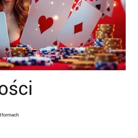
ości
atformach