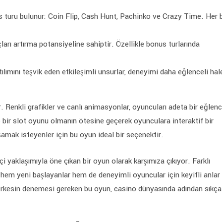
turu bulunur: Coin Flip, Cash Hunt, Pachinko ve Crazy Time. Her b
arı artırma potansiyeline sahiptir. Özellikle bonus turlarında
ılımını teşvik eden etkileşimli unsurlar, deneyimi daha eğlenceli hal
. Renkli grafikler ve canlı animasyonlar, oyuncuları adeta bir eğlen
 bir slot oyunu olmanın ötesine geçerek oyunculara interaktif bir
amak isteyenler için bu oyun ideal bir seçenektir.
 yaklaşımıyla öne çıkan bir oyun olarak karşımıza çıkıyor. Farklı
, hem yeni başlayanlar hem de deneyimli oyuncular için keyifli anlar
 herkesin denemesi gereken bu oyun, casino dünyasında adından sıkç