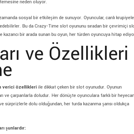
istemesine neden oluyor.
zamanda sosyal bir etkileşim de sunuyor. Oyuncular, canlı krupiyele
edebilirler. Bu da Crazy-Time slot oyununu sıradan bir çevrimiçi sl
e kazancı bir arada sunan bu oyun, her türden oyuncuya hitap ediyo
ı ve Özellikleri
me
verici özellikleri
ile dikkat çeken bir slot oyunudur. Oyunun
arı ve çarpanlarla doludur. Her dönüşte oyunculara farklı bir heyeca
r ve sürprizlerle dolu olduğundan, her turda kazanma şansı oldukça
rı şunlardır: