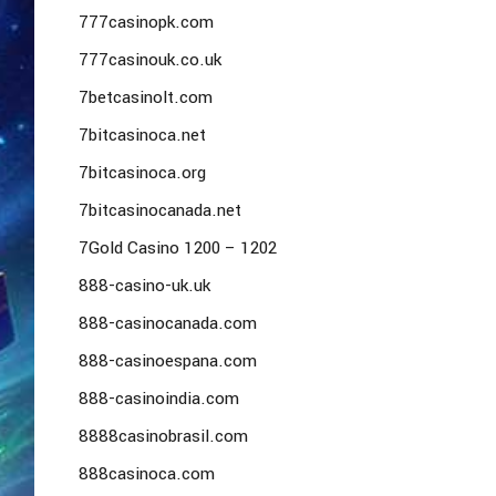
777casinopk.com
777casinouk.co.uk
7betcasinolt.com
7bitcasinoca.net
7bitcasinoca.org
7bitcasinocanada.net
7Gold Casino 1200 – 1202
888-casino-uk.uk
888-casinocanada.com
888-casinoespana.com
888-casinoindia.com
8888casinobrasil.com
888casinoca.com