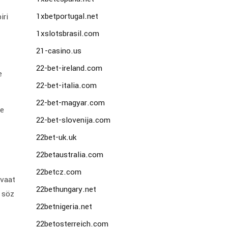
1xbetportugal.net
iri
1xslotsbrasil.com
21-casino.us
22-bet-ireland.com
e
22-bet-italia.com
22-bet-magyar.com
ce
22-bet-slovenija.com
22bet-uk.uk
22betaustralia.com
22betcz.com
 vaat
22bethungary.net
a söz
22betnigeria.net
22betosterreich.com