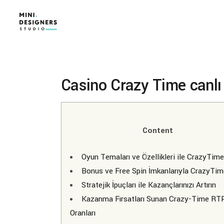
Casino Crazy Time canlı ya
Casino Crazy Time canlı
Content
Oyun Temaları ve Özellikleri ile CrazyTime
Bonus ve Free Spin İmkanlarıyla CrazyTim
Stratejik İpuçları ile Kazançlarınızı Artırın
Kazanma Fırsatları Sunan Crazy-Time RT
Oranları