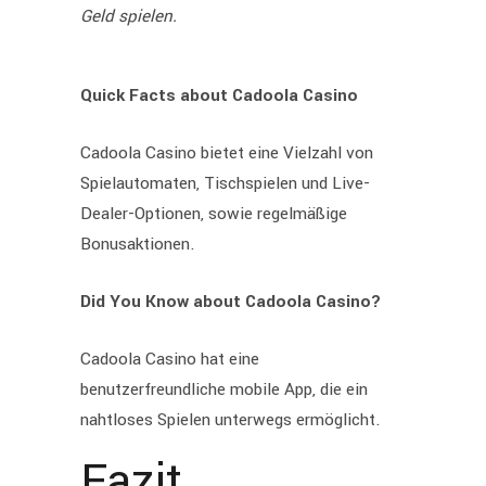
Geld spielen.
Quick Facts about Cadoola Casino
Cadoola Casino bietet eine Vielzahl von
Spielautomaten, Tischspielen und Live-
Dealer-Optionen, sowie regelmäßige
Bonusaktionen.
Did You Know about Cadoola Casino?
Cadoola Casino hat eine
benutzerfreundliche mobile App, die ein
nahtloses Spielen unterwegs ermöglicht.
Fazit