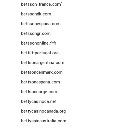
betsson-france.com`
betssondk.com
betssonespana.com
betssongr.com
betssononline.frfr
bettilt-portugal.org
bettsonargentina.com
bettsondenmark.com
bettsonespana.com
bettsonnorge.com
bettycasinoca.net
bettycasinocanada.org
bettyspinaustralia.com