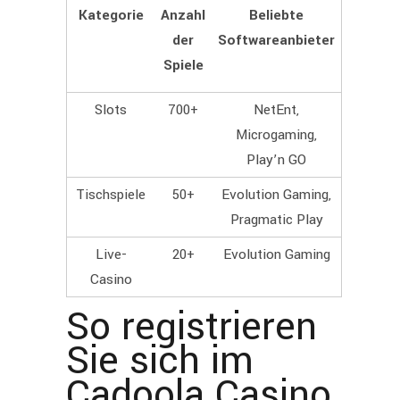
Kategorie
Anzahl
Beliebte
der
Softwareanbieter
Spiele
Slots
700+
NetEnt,
Microgaming,
Play’n GO
Tischspiele
50+
Evolution Gaming,
Pragmatic Play
Live-
20+
Evolution Gaming
Casino
So registrieren
Sie sich im
Cadoola Casino