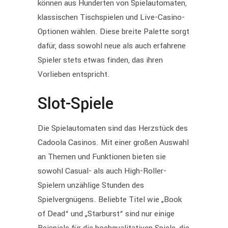
können aus Hunderten von Spielautomaten,
klassischen Tischspielen und Live-Casino-
Optionen wählen. Diese breite Palette sorgt
dafür, dass sowohl neue als auch erfahrene
Spieler stets etwas finden, das ihren
Vorlieben entspricht.
Slot-Spiele
Die Spielautomaten sind das Herzstück des
Cadoola Casinos. Mit einer großen Auswahl
an Themen und Funktionen bieten sie
sowohl Casual- als auch High-Roller-
Spielern unzählige Stunden des
Spielvergnügens. Beliebte Titel wie „Book
of Dead“ und „Starburst“ sind nur einige