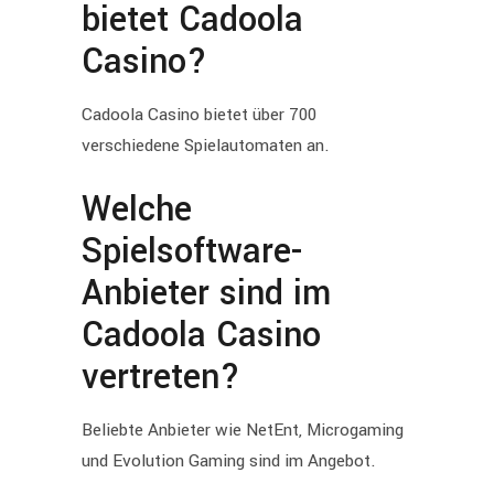
bietet Cadoola
Casino?
Cadoola Casino bietet über 700
verschiedene Spielautomaten an.
Welche
Spielsoftware-
Anbieter sind im
Cadoola Casino
vertreten?
Beliebte Anbieter wie NetEnt, Microgaming
und Evolution Gaming sind im Angebot.