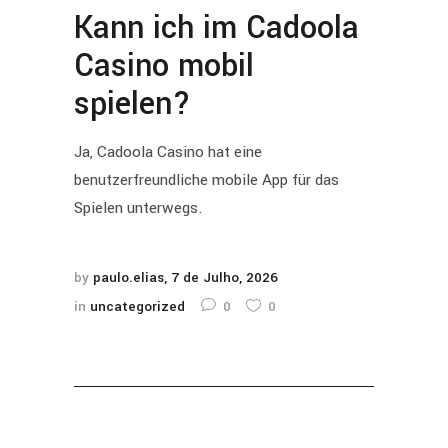
Kann ich im Cadoola
Casino mobil
spielen?
Ja, Cadoola Casino hat eine
benutzerfreundliche mobile App für das
Spielen unterwegs.
by
paulo.elias
7 de Julho, 2026
in
uncategorized
0
0