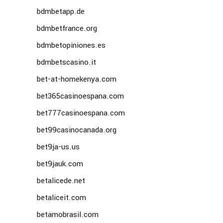
bdmbetapp.de
bdmbetfrance.org
bdmbetopiniones.es
bdmbetscasino.it
bet-at-homekenya.com
bet365casinoespana.com
bet777casinoespana.com
bet99casinocanada.org
bet9ja-us.us
bet9jauk.com
betalicede.net
betaliceit.com
betamobrasil.com