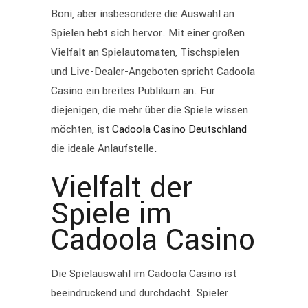
Boni, aber insbesondere die Auswahl an
Spielen hebt sich hervor. Mit einer großen
Vielfalt an Spielautomaten, Tischspielen
und Live-Dealer-Angeboten spricht Cadoola
Casino ein breites Publikum an. Für
diejenigen, die mehr über die Spiele wissen
möchten, ist
Cadoola Casino Deutschland
die ideale Anlaufstelle.
Vielfalt der
Spiele im
Cadoola Casino
Die Spielauswahl im Cadoola Casino ist
beeindruckend und durchdacht. Spieler