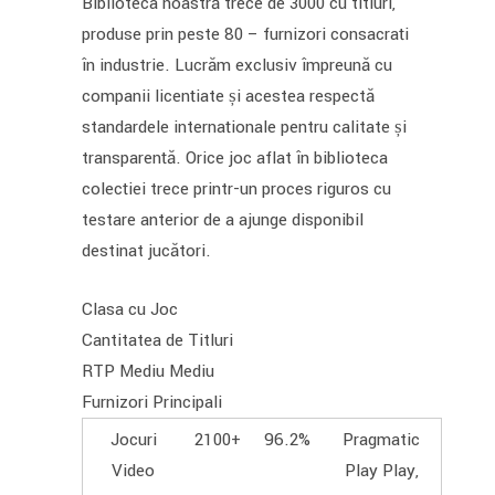
Biblioteca noastră trece de 3000 cu titluri,
produse prin peste 80 – furnizori consacrați
în industrie. Lucrăm exclusiv împreună cu
companii licențiate și acestea respectă
standardele internaționale pentru calitate și
transparență. Orice joc aflat în biblioteca
colecției trece printr-un proces riguros cu
testare anterior de a ajunge disponibil
destinat jucători.
Clasa cu Joc
Cantitatea de Titluri
RTP Mediu Mediu
Furnizori Principali
Jocuri
2100+
96.2%
Pragmatic
Video
Play Play,