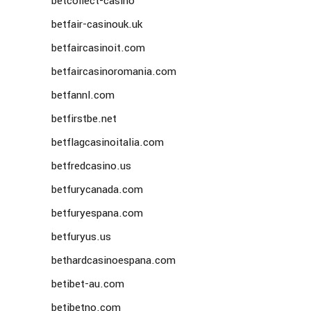
betcollect-casino
betfair-casinouk.uk
betfaircasinoit.com
betfaircasinoromania.com
betfannl.com
betfirstbe.net
betflagcasinoitalia.com
betfredcasino.us
betfurycanada.com
betfuryespana.com
betfuryus.us
bethardcasinoespana.com
betibet-au.com
betibetno.com