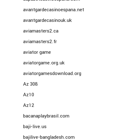
avantgardecasinoespana.net
avantgardecasinouk.uk
aviamasters2.ca
aviamasters2.fr
aviator game
aviatorgame.org.uk
aviatorgamesdownload.org
Az 308
Az10
Az12
bacanaplaybrasil.com
baji-live.us
bajilive-bangladesh.com