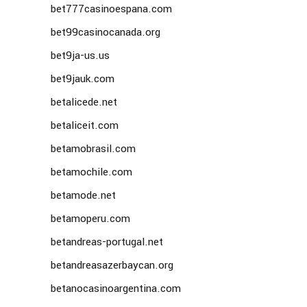
bet777casinoespana.com
bet99casinocanada.org
bet9ja-us.us
bet9jauk.com
betalicede.net
betaliceit.com
betamobrasil.com
betamochile.com
betamode.net
betamoperu.com
betandreas-portugal.net
betandreasazerbaycan.org
betanocasinoargentina.com