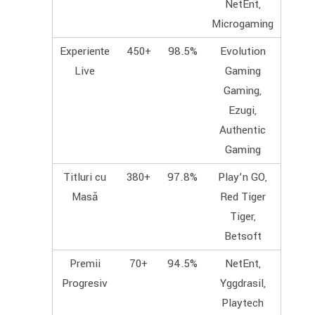
NetEnt,
Microgaming
Experiențe
450+
98.5%
Evolution
Live
Gaming
Gaming,
Ezugi,
Authentic
Gaming
Titluri cu
380+
97.8%
Play’n GO,
Masă
Red Tiger
Tiger,
Betsoft
Premii
70+
94.5%
NetEnt,
Progresiv
Yggdrasil,
Playtech