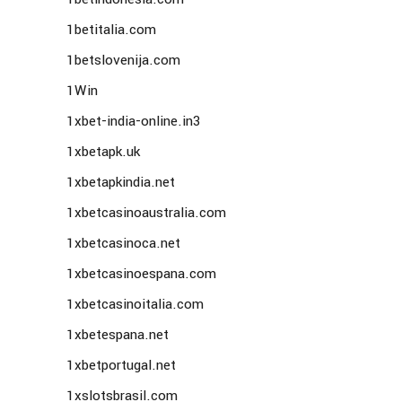
1betitalia.com
1betslovenija.com
1Win
1xbet-india-online.in3
1xbetapk.uk
1xbetapkindia.net
1xbetcasinoaustralia.com
1xbetcasinoca.net
1xbetcasinoespana.com
1xbetcasinoitalia.com
1xbetespana.net
1xbetportugal.net
1xslotsbrasil.com