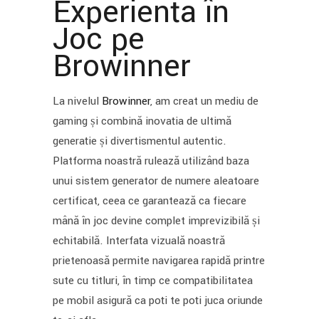
Experiența în
Joc pe
Browinner
La nivelul
Browinner
, am creat un mediu de
gaming și combină inovația de ultimă
generație și divertismentul autentic.
Platforma noastră rulează utilizând baza
unui sistem generator de numere aleatoare
certificat, ceea ce garantează ca fiecare
mână în joc devine complet imprevizibilă și
echitabilă. Interfața vizuală noastră
prietenoasă permite navigarea rapidă printre
sute cu titluri, în timp ce compatibilitatea
pe mobil asigură ca poți te poți juca oriunde