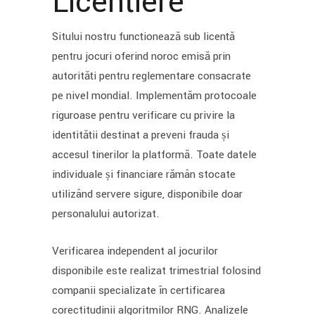
Licențiere
Sitului nostru funcționează sub licență
pentru jocuri oferind noroc emisă prin
autorități pentru reglementare consacrate
pe nivel mondial. Implementăm protocoale
riguroase pentru verificare cu privire la
identității destinat a preveni frauda și
accesul tinerilor la platformă. Toate datele
individuale și financiare rămân stocate
utilizând servere sigure, disponibile doar
personalului autorizat.
Verificarea independent al jocurilor
disponibile este realizat trimestrial folosind
companii specializate în certificarea
corectitudinii algoritmilor RNG. Analizele