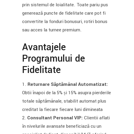
prin sistemul de loialitate. Toate pariu pus
generează puncte de fidelitate care pot fi
convertite la fonduri bonusuri, rotiri bonus
sau acces la turnee premium.
Avantajele
Programului de
Fidelitate
Returnare Săptămânal Automatizat:
Obții înapoi de la 5% și 15% asupra pierderile
totale săptămânale, stabilit automat plus
creditat la fiecare fiecare luni dimineața
Consultant Personal VIP:
Clienții aflați
în nivelurile avansate beneficiază cu un