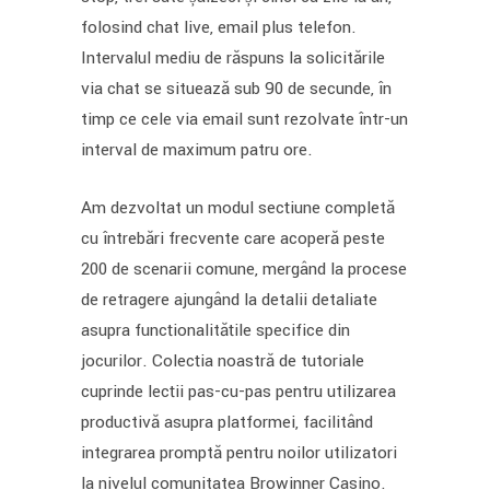
folosind chat live, email plus telefon.
Intervalul mediu de răspuns la solicitările
via chat se situează sub 90 de secunde, în
timp ce cele via email sunt rezolvate într-un
interval de maximum patru ore.
Am dezvoltat un modul secțiune completă
cu întrebări frecvente care acoperă peste
200 de scenarii comune, mergând la procese
de retragere ajungând la detalii detaliate
asupra funcționalitățile specifice din
jocurilor. Colecția noastră de tutoriale
cuprinde lecții pas-cu-pas pentru utilizarea
productivă asupra platformei, facilitând
integrarea promptă pentru noilor utilizatori
la nivelul comunitatea Browinner Casino.