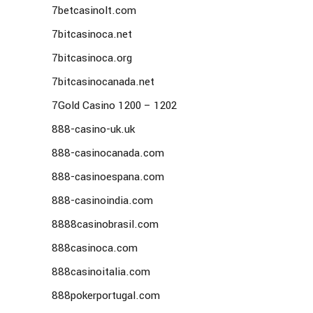
7betcasinolt.com
7bitcasinoca.net
7bitcasinoca.org
7bitcasinocanada.net
7Gold Casino 1200 – 1202
888-casino-uk.uk
888-casinocanada.com
888-casinoespana.com
888-casinoindia.com
8888casinobrasil.com
888casinoca.com
888casinoitalia.com
888pokerportugal.com