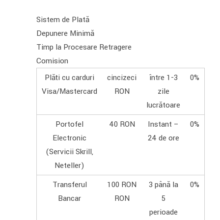
Sistem de Plată
Depunere Minimă
Timp la Procesare Retragere
Comision
Plăți cu carduri
cincizeci
între 1-3
0%
Visa/Mastercard
RON
zile
lucrătoare
Portofel
40 RON
Instant –
0%
Electronic
24 de ore
(Servicii Skrill,
Neteller)
Transferul
100 RON
3 până la
0%
Bancar
RON
5
perioade