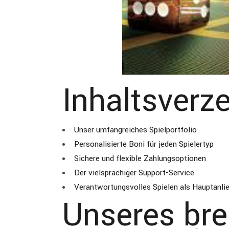
Inhaltsverz
Unser umfangreiches Spielportfolio
Personalisierte Boni für jeden Spielertyp
Sichere und flexible Zahlungsoptionen
Der vielsprachiger Support-Service
Verantwortungsvolles Spielen als Hauptanli
Unseres bre