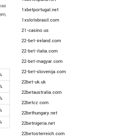
was
1xbetportugal.net
en,
1xslotsbrasil.com
21-casino.us
22-bet-ireland.com
22-bet-italia.com
22-bet-magyar.com
22-bet-slovenija.com
%
22bet-uk.uk
%
22betaustralia.com
%
22betcz.com
%
22bethungary.net
%
22betnigeria.net
22betosterreich.com