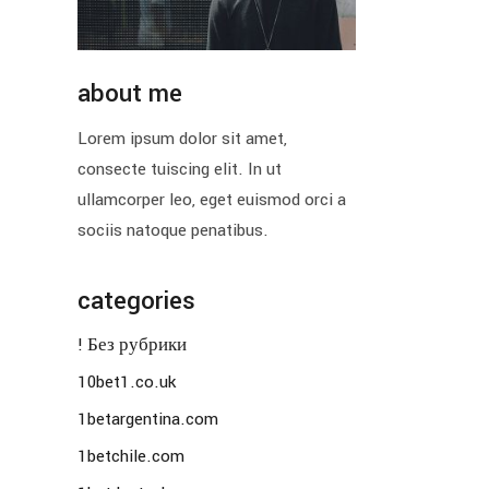
about me
Lorem ipsum dolor sit amet,
consecte tuiscing elit. In ut
ullamcorper leo, eget euismod orci a
sociis natoque penatibus.
categories
! Без рубрики
10bet1.co.uk
1betargentina.com
1betchile.com