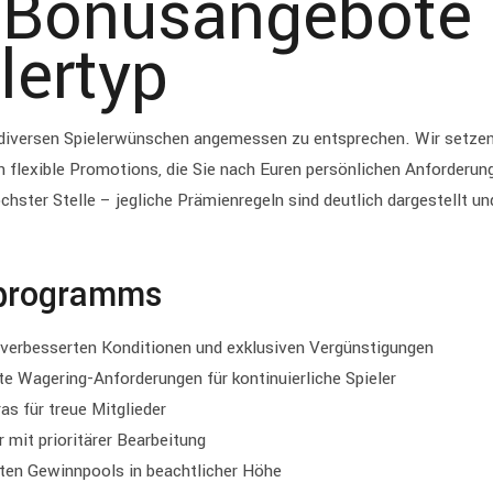
e Bonusangebote
elertyp
iversen Spielerwünschen angemessen zu entsprechen. Wir setze
n flexible Promotions, die Sie nach Euren persönlichen Anforderun
hster Stelle – jegliche Prämienregeln sind deutlich dargestellt un
eprogramms
erbesserten Konditionen und exklusiven Vergünstigungen
e Wagering-Anforderungen für kontinuierliche Spieler
as für treue Mitglieder
 mit prioritärer Bearbeitung
gten Gewinnpools in beachtlicher Höhe