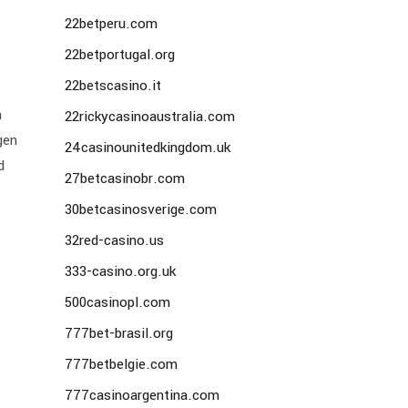
22betperu.com
22betportugal.org
22betscasino.it
n
22rickycasinoaustralia.com
gen
24casinounitedkingdom.uk
d
27betcasinobr.com
30betcasinosverige.com
32red-casino.us
333-casino.org.uk
500casinopl.com
777bet-brasil.org
777betbelgie.com
777casinoargentina.com