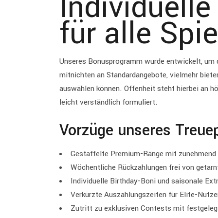
Individuell
für alle Spi
Unseres Bonusprogramm wurde entwickelt, um d
mitnichten an Standardangebote, vielmehr biete
auswählen können. Offenheit steht hierbei an höc
leicht verständlich formuliert.
Vorzüge unseres Treu
Gestaffelte Premium-Ränge mit zunehmend v
Wöchentliche Rückzahlungen frei von getarnt
Individuelle Birthday-Boni und saisonale Extr
Verkürzte Auszahlungszeiten für Elite-Nutzer
Zutritt zu exklusiven Contests mit festgele