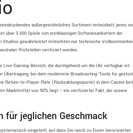
io
beeindruckendes außergewöhnliches Sortiment entwickelt, jenes so
st über 3.500 Spiele von erstklassigen Softwareanbietern der
n Studios gewährleistet mitnichten nur technische Vollkommenhei
utralen Prüfstellen verifiziert werden.
s Live-Gaming-Bereich, die durchgehend um die Uhr verfügbar ist.
kter Übertragung, bei dem modernste Broadcasting-Tools für gesto
iche Return-to-Player-Rate (Rückzahlungsquote) in dem Casino bet
m Marktmittel von 95% liegt – ein verifizierter Fakt, der unsere
n für jeglichen Geschmack
ystematisch eingeteilt, auf dass Sie rasch zu Euren favorisierten