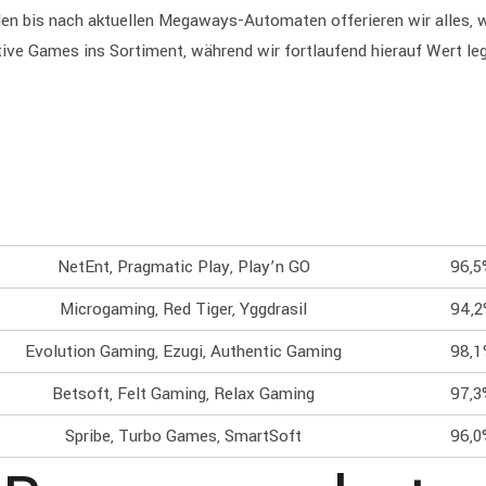
len bis nach aktuellen Megaways-Automaten offerieren wir alles, 
ve Games ins Sortiment, während wir fortlaufend hierauf Wert leg
NetEnt, Pragmatic Play, Play’n GO
96,5
Microgaming, Red Tiger, Yggdrasil
94,2
Evolution Gaming, Ezugi, Authentic Gaming
98,1
Betsoft, Felt Gaming, Relax Gaming
97,3
Spribe, Turbo Games, SmartSoft
96,0