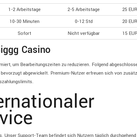
1-2 Arbeitstage
2-5 Arbeitstage
25 EU
10-30 Minuten
0-12 Std
20 EU
Sofort
Nicht verfügbar
15 EU
Biggg Casino
iert, um Bearbeitungszeiten zu reduzieren. Folgend abgeschloss
 bevorzugt abgewickelt. Premium-Nutzer erfreuen sich von zusätz
szahlungslimits.
ernationaler
vice
os. Unser Support-Team befindet sich Nutzern täglich durchgehen