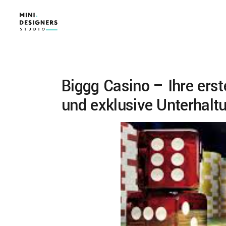
Biggg Casino – Ihre erste 
Biggg Casino – Ihre ers
und exklusive Unterhalt