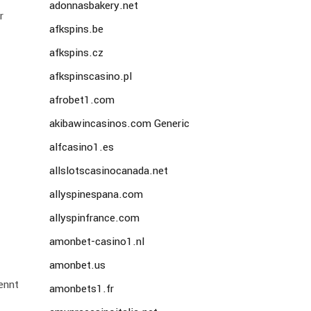
adonnasbakery.net
r
afkspins.be
afkspins.cz
afkspinscasino.pl
afrobet1.com
akibawincasinos.com Generic
alfcasino1.es
allslotscasinocanada.net
allyspinespana.com
allyspinfrance.com
amonbet-casino1.nl
amonbet.us
ennt
amonbets1.fr