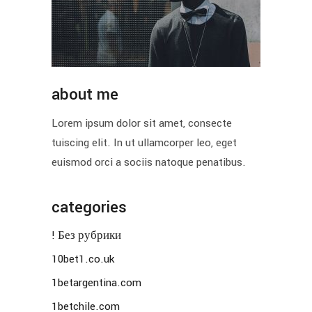
about me
Lorem ipsum dolor sit amet, consecte
tuiscing elit. In ut ullamcorper leo, eget
euismod orci a sociis natoque penatibus.
categories
! Без рубрики
10bet1.co.uk
1betargentina.com
1betchile.com