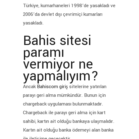
Türkiye, kumarhaneleri 1998’de yasakladı ve
2006’da devlet dışı çevrimiçi kumarları
yasakladı.
Bahis sitesi
paramı
vermiyor ne
yapmalıyım?
Ancak
Bahiscom giriş
sitelerine yatırılan
parayı geri alma mümkündür. Bunun için
chargeback uygulaması bulunmaktadır.
Chargeback ile parayı geri alma için kart
sahibi, kartın ait olduğu bankaya ulaşmalıdır.
Kartın ait olduğu banka ödemeyi alan banka
ile iletişime geçecektir.