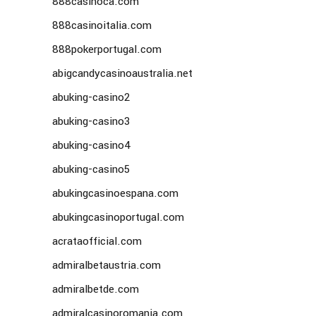
888casinoca.com
888casinoitalia.com
888pokerportugal.com
abigcandycasinoaustralia.net
abuking-casino2
abuking-casino3
abuking-casino4
abuking-casino5
abukingcasinoespana.com
abukingcasinoportugal.com
acrataofficial.com
admiralbetaustria.com
admiralbetde.com
admiralcasinoromania.com