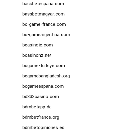
bassbetespana.com
bassbetmagyar.com
bc-game-france.com
bc-gameargentina.com
bcasinoie.com
bcasinonz.net
bcgame-turkiye.com
bcgamebangladesh.org
bcgameespana.com
bd333casino.com
bdmbetapp.de
bdmbetfrance.org
bdmbetopiniones.es