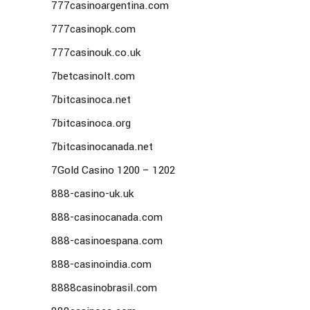
777casinoargentina.com
777casinopk.com
777casinouk.co.uk
7betcasinolt.com
7bitcasinoca.net
7bitcasinoca.org
7bitcasinocanada.net
7Gold Casino 1200 – 1202
888-casino-uk.uk
888-casinocanada.com
888-casinoespana.com
888-casinoindia.com
8888casinobrasil.com