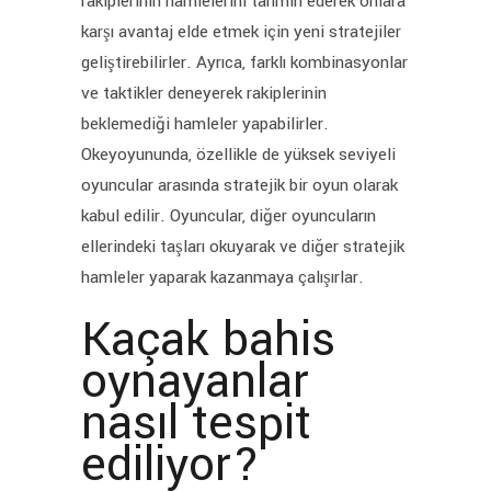
rakiplerinin hamlelerini tahmin ederek onlara
karşı avantaj elde etmek için yeni stratejiler
geliştirebilirler. Ayrıca, farklı kombinasyonlar
ve taktikler deneyerek rakiplerinin
beklemediği hamleler yapabilirler.
Okeyoyununda, özellikle de yüksek seviyeli
oyuncular arasında stratejik bir oyun olarak
kabul edilir. Oyuncular, diğer oyuncuların
ellerindeki taşları okuyarak ve diğer stratejik
hamleler yaparak kazanmaya çalışırlar.
Kaçak bahis
oynayanlar
nasıl tespit
ediliyor?