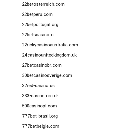
22betosterreich.com
22betperu.com
22betportugal.org
22betscasino.it
22rickycasinoaustralia.com
24casinounitedkingdom.uk
27betcasinobr.com
30betcasinosverige.com
32red-casino.us
333-casino.org.uk
500casinopl.com
777bet-brasil.org
777betbelgie.com