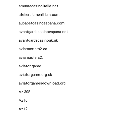
amunracasinoitalia.net
atelierclementhbm.com
aupabetcasinoespana.com
avantgardecasinoespana.net
avantgardecasinouk.uk
aviamasters2.ca
aviamasters2.fr
aviator game
aviatorgame.org.uk
aviatorgamesdownload.org
Az 308
Az10
Az12