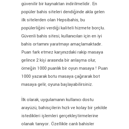
güvenilir bir kaynaktan indirilmelidir. En
popüler bahis siteleri dendiğinde akla gelen
ilk sitelerden olan Hepsibahis, bu
popülerliğini verdiği kaliteli hizmete borçlu.
Güvenli bahis sitesi, kullanıcıları için en iyi
bahis ortamını yaratmayı amaçlamaktadır.
Puan fark etmez karşınızdaki rakip masaya
gelince 2 kişi arasında bir anlaşma olur,
örneğin 1000 puanlık bir oyun masaya ! Puan
1000 yazarak botu masaya çağırarak bot
masaya gelir, oyuna başlayabilirsiniz.
İlk olarak, uygulamanın kullanıcı dostu
arayüzü, bahisçilerin hızlı ve kolay bir şekilde
istedikleri işlemleri gerçekleştirmelerine
olanak tanıyor. Özellikle canlı bahisler