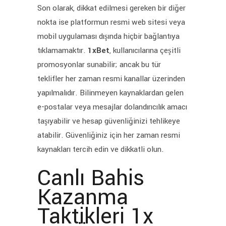
Son olarak, dikkat edilmesi gereken bir diğer
nokta ise platformun resmi web sitesi veya
mobil uygulaması dışında hiçbir bağlantıya
tıklamamaktır.
1xBet
, kullanıcılarına çeşitli
promosyonlar sunabilir; ancak bu tür
teklifler her zaman resmi kanallar üzerinden
yapılmalıdır. Bilinmeyen kaynaklardan gelen
e-postalar veya mesajlar dolandırıcılık amacı
taşıyabilir ve hesap güvenliğinizi tehlikeye
atabilir. Güvenliğiniz için her zaman resmi
kaynakları tercih edin ve dikkatli olun.
Canlı Bahis
Kazanma
Taktikleri 1x