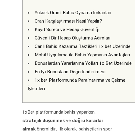
Yüksek Oranlı Bahis Oynama İmkanları
Oran Karşılaştırması Nasıl Yapılır?
Kayıt Süreci ve Hesap Güvenliği
Güvenli Bir Hesap Oluşturma Adımları
Canlı Bahis Kazanma Taktikleri 1x bet Üzerinde
Mobil Uygulama ile Bahis Yapmanın Avantajları
Bonuslardan Yararlanma Yolları 1x Bet Üzerinde
En İyi Bonusların Değerlendirilmesi
1x bet Platformunda Para Yatırma ve Çekme
İşlemleri
1xBet platformunda bahis yaparken,
stratejik düşünmek
ve
doğru kararlar
almak
önemlidir. İlk olarak, bahisçilerin spor