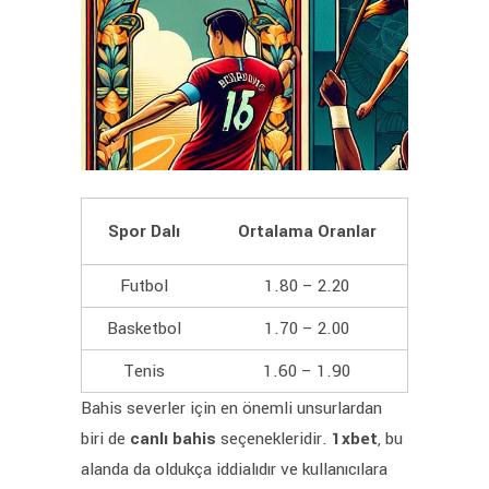
Spor Dalı
Ortalama Oranlar
Futbol
1.80 – 2.20
Basketbol
1.70 – 2.00
Tenis
1.60 – 1.90
Bahis severler için en önemli unsurlardan
biri de
canlı bahis
seçenekleridir.
1xbet
, bu
alanda da oldukça iddialıdır ve kullanıcılara