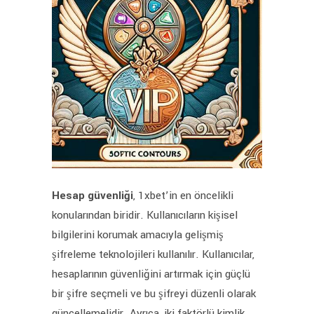
Hesap güvenliği
, 1xbet’in en öncelikli
konularından biridir. Kullanıcıların kişisel
bilgilerini korumak amacıyla gelişmiş
şifreleme teknolojileri kullanılır. Kullanıcılar,
hesaplarının güvenliğini artırmak için güçlü
bir şifre seçmeli ve bu şifreyi düzenli olarak
güncellemelidir. Ayrıca, iki faktörlü kimlik