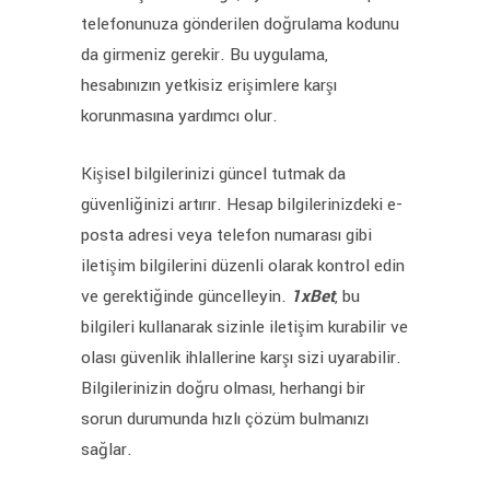
telefonunuza gönderilen doğrulama kodunu
da girmeniz gerekir. Bu uygulama,
hesabınızın yetkisiz erişimlere karşı
korunmasına yardımcı olur.
Kişisel bilgilerinizi güncel tutmak da
güvenliğinizi artırır. Hesap bilgilerinizdeki e-
posta adresi veya telefon numarası gibi
iletişim bilgilerini düzenli olarak kontrol edin
ve gerektiğinde güncelleyin.
1xBet
, bu
bilgileri kullanarak sizinle iletişim kurabilir ve
olası güvenlik ihlallerine karşı sizi uyarabilir.
Bilgilerinizin doğru olması, herhangi bir
sorun durumunda hızlı çözüm bulmanızı
sağlar.