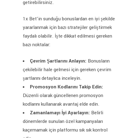
getirebilirsiniz.
1x Bet’in sunduğu bonuslardan en iyi şekilde
yararlanmak için bazı stratejiler geliştirmek
faydalı olabilir. İşte dikkat edilmesi gereken
bazı noktalar:
Çevrim Şartlarını Anlayın:
Bonusların
çekilebilir hale gelmesi için gereken çevrim
şartlarını detaylıca inceleyin.
Promosyon Kodlarını Takip Edin:
Düzenli olarak güncellenen promosyon
kodlarını kullanarak avantaj elde edin.
Zamanlamayı İyi Ayarlayın:
Belirli
dönemlerde sunulan özel kampanyaları
kaçırmamak için platformu sık sık kontrol