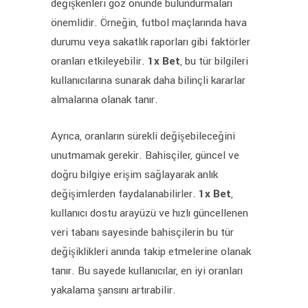
değişkenleri göz önünde bulundurmaları
önemlidir. Örneğin, futbol maçlarında hava
durumu veya sakatlık raporları gibi faktörler
oranları etkileyebilir.
1x Bet
, bu tür bilgileri
kullanıcılarına sunarak daha bilinçli kararlar
almalarına olanak tanır.
Ayrıca, oranların sürekli değişebileceğini
unutmamak gerekir. Bahisçiler, güncel ve
doğru bilgiye erişim sağlayarak anlık
değişimlerden faydalanabilirler.
1x Bet
,
kullanıcı dostu arayüzü ve hızlı güncellenen
veri tabanı sayesinde bahisçilerin bu tür
değişiklikleri anında takip etmelerine olanak
tanır. Bu sayede kullanıcılar, en iyi oranları
yakalama şansını artırabilir.