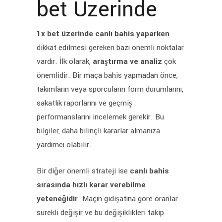
bet Üzerinde
1x bet üzerinde canlı bahis yaparken
dikkat edilmesi gereken bazı önemli noktalar
vardır. İlk olarak,
araştırma ve analiz
çok
önemlidir. Bir maça bahis yapmadan önce,
takımların veya sporcuların form durumlarını,
sakatlık raporlarını ve geçmiş
performanslarını incelemek gerekir. Bu
bilgiler, daha bilinçli kararlar almanıza
yardımcı olabilir.
Bir diğer önemli strateji ise
canlı bahis
sırasında hızlı karar verebilme
yeteneğidir
. Maçın gidişatına göre oranlar
sürekli değişir ve bu değişiklikleri takip