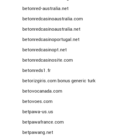
betonred-australia.net
betonredcasinoaustralia.com
betonredcasinoaustralia.net
betonredcasinoportugal.net
betonredcasinopt.net
betonredcasinosite.com
betonreds1.fr
betorizgiris.com bonus generic turk
betovocanada.com
betovoes.com
betpawa-us.us
betpawafrance.com
betpawang.net