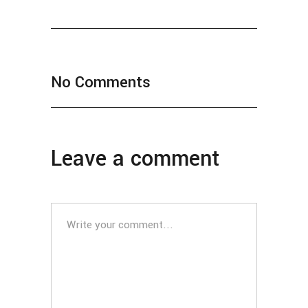
No Comments
Leave a comment