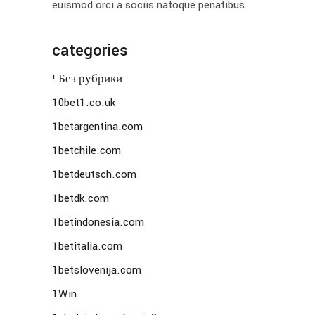
euismod orci a sociis natoque penatibus.
categories
! Без рубрики
10bet1.co.uk
1betargentina.com
1betchile.com
1betdeutsch.com
1betdk.com
1betindonesia.com
1betitalia.com
1betslovenija.com
1Win