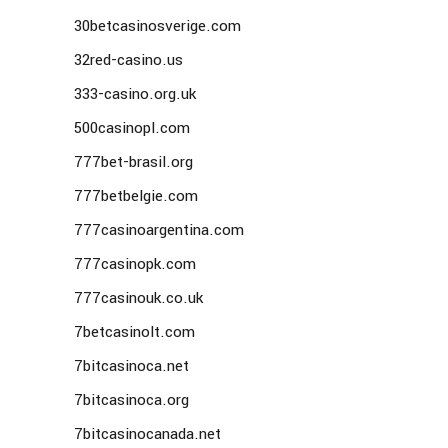
30betcasinosverige.com
32red-casino.us
333-casino.org.uk
500casinopl.com
777bet-brasil.org
777betbelgie.com
777casinoargentina.com
777casinopk.com
777casinouk.co.uk
7betcasinolt.com
7bitcasinoca.net
7bitcasinoca.org
7bitcasinocanada.net