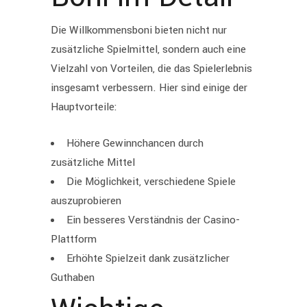
Die Willkommensboni bieten nicht nur
zusätzliche Spielmittel, sondern auch eine
Vielzahl von Vorteilen, die das Spielerlebnis
insgesamt verbessern. Hier sind einige der
Hauptvorteile:
Höhere Gewinnchancen durch
zusätzliche Mittel
Die Möglichkeit, verschiedene Spiele
auszuprobieren
Ein besseres Verständnis der Casino-
Plattform
Erhöhte Spielzeit dank zusätzlicher
Guthaben