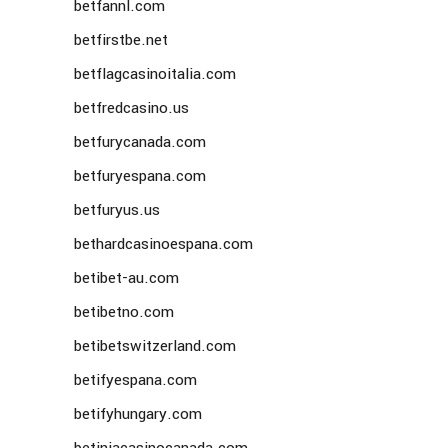
betfannl.com
betfirstbe.net
betflagcasinoitalia.com
betfredcasino.us
betfurycanada.com
betfuryespana.com
betfuryus.us
bethardcasinoespana.com
betibet-au.com
betibetno.com
betibetswitzerland.com
betifyespana.com
betifyhungary.com