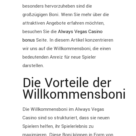
besonders hervorzuheben sind die
großzügigen Boni. Wenn Sie mehr über die
attraktiven Angebote erfahren möchten,
besuchen Sie die
Always Vegas Casino
bonus
Seite. In diesem Artikel konzentrieren
wir uns auf die Willkommensboni, die einen
bedeutenden Anreiz für neue Spieler
darstellen.
Die Vorteile der
Willkommensboni
Die Willkommensboni im Always Vegas
Casino sind so strukturiert, dass sie neuen
Spielern helfen, ihr Spielerlebnis zu
maximieren. Diese Boni können in Form von