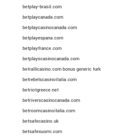
betplay-brasil.com
betplaycanada.com
betplaycasinocanada.com
betplayespana.com
betplayfrance.com
betplayscasinocanada.com
betrallicasino.com bonus generic turk
betrebelscasinoitalia.com
betriotgreece.net
betriverscasinocanada.com
betroomcasinoitalia.com
betsafecasino.uk
betsafesuomi.com