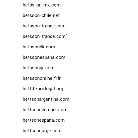
betss-on-mx.com
betsson-chile.net
betsson-france.com
betsson-france.com`
betssondk.com
betssonespana.com
betssongr.com
betssononline.frfr
bettilt-portugal.org
bettsonargentina.com
bettsondenmark.com
bettsonespana.com
bettsonnorge.com