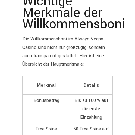
Wichtige
Merkmale der
Willkommensboni
Die Willkommensboni im Always Vegas
Casino sind nicht nur großzügig, sondern
auch transparent gestaltet. Hier ist eine
Übersicht der Hauptmerkmale:
Merkmal
Details
Bonusbetrag
Bis zu 100 % auf
die erste
Einzahlung
Free Spins
50 Free Spins auf