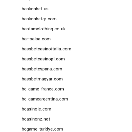
bankonbet.us
bankonbetgr.com
bantamclothing.co.uk
bar-salsa.com
bassbetcasinoitalia.com
bassbetcasinopl.com
bassbetespana.com
bassbetmagyar.com
bc-game-france.com
bc-gameargentina.com
bcasinoie.com
bcasinonz.net
bcgame-turkiye.com