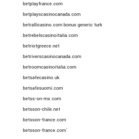
betplayfrance.com
betplayscasinocanada.com
betrallicasino.com bonus generic turk
betrebelscasinoitalia.com
betriotgreece.net
betriverscasinocanada.com
betroomcasinoitalia.com
betsafecasino.uk
betsafesuomi.com
betss-on-mx.com
betsson-chile.net
betsson-france.com
betsson-france.com`