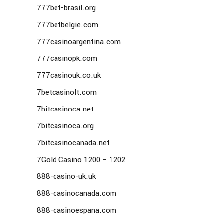
777bet-brasil.org
777betbelgie.com
777casinoargentina.com
777casinopk.com
777casinouk.co.uk
7betcasinolt.com
7bitcasinoca.net
7bitcasinoca.org
7bitcasinocanada.net
7Gold Casino 1200 – 1202
888-casino-uk.uk
888-casinocanada.com
888-casinoespana.com