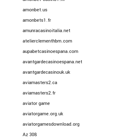
amonbet.us
amonbets1.fr
amunracasinoitalia.net
atelierclementhbm.com
aupabetcasinoespana.com
avantgardecasinoespana.net
avantgardecasinouk.uk
aviamasters2.ca
aviamasters2.fr
aviator game
aviatorgame.org.uk
aviatorgamesdownload.org
Az 308