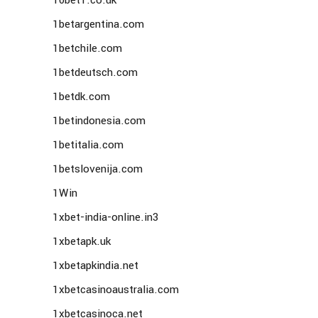
10bet1.co.uk
1betargentina.com
1betchile.com
1betdeutsch.com
1betdk.com
1betindonesia.com
1betitalia.com
1betslovenija.com
1Win
1xbet-india-online.in3
1xbetapk.uk
1xbetapkindia.net
1xbetcasinoaustralia.com
1xbetcasinoca.net