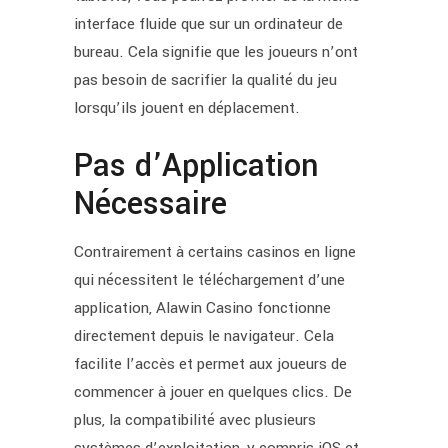
interface fluide que sur un ordinateur de
bureau. Cela signifie que les joueurs n’ont
pas besoin de sacrifier la qualité du jeu
lorsqu’ils jouent en déplacement.
Pas d’Application
Nécessaire
Contrairement à certains casinos en ligne
qui nécessitent le téléchargement d’une
application, Alawin Casino fonctionne
directement depuis le navigateur. Cela
facilite l’accès et permet aux joueurs de
commencer à jouer en quelques clics. De
plus, la compatibilité avec plusieurs