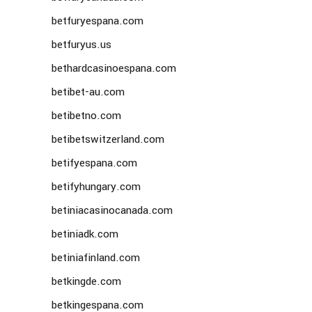
betfuryespana.com
betfuryus.us
bethardcasinoespana.com
betibet-au.com
betibetno.com
betibetswitzerland.com
betifyespana.com
betifyhungary.com
betiniacasinocanada.com
betiniadk.com
betiniafinland.com
betkingde.com
betkingespana.com