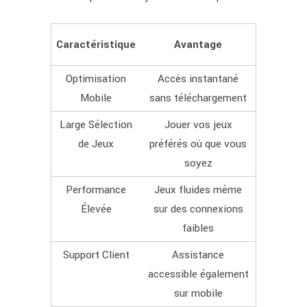
Caractéristique
Avantage
Optimisation
Accès instantané
Mobile
sans téléchargement
Large Sélection
Jouer vos jeux
de Jeux
préférés où que vous
soyez
Performance
Jeux fluides même
Élevée
sur des connexions
faibles
Support Client
Assistance
accessible également
sur mobile