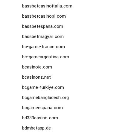
bassbetcasinoitalia.com
bassbetcasinopl.com
bassbetespana.com
bassbetmagyar.com
bc-game-france.com
bc-gameargentina.com
bcasinoie.com
bcasinonz.net
bcgame-turkiye.com
bcgamebangladesh.org
bcgameespana.com
bd333casino.com
bdmbetapp.de