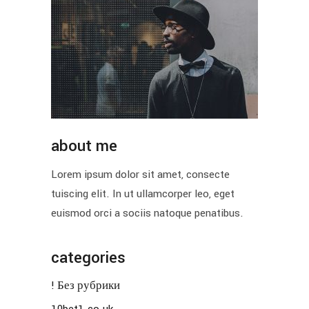
about me
Lorem ipsum dolor sit amet, consecte
tuiscing elit. In ut ullamcorper leo, eget
euismod orci a sociis natoque penatibus.
categories
! Без рубрики