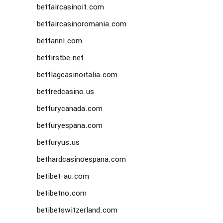
betfaircasinoit.com
betfaircasinoromania.com
betfannl.com
betfirstbe.net
betflagcasinoitalia.com
betfredcasino.us
betfurycanada.com
betfuryespana.com
betfuryus.us
bethardcasinoespana.com
betibet-au.com
betibetno.com
betibetswitzerland.com