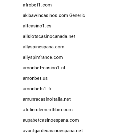
afrobet1.com
akibawincasinos.com Generic
alfcasino1.es
allslotscasinocanada.net
allyspinespana.com
allyspinfrance.com
amonbet-casino1.nl
amonbet.us
amonbets1.fr
amunracasinoitalia.net
atelierclementhbm.com
aupabetcasinoespana.com
avantgardecasinoespana.net