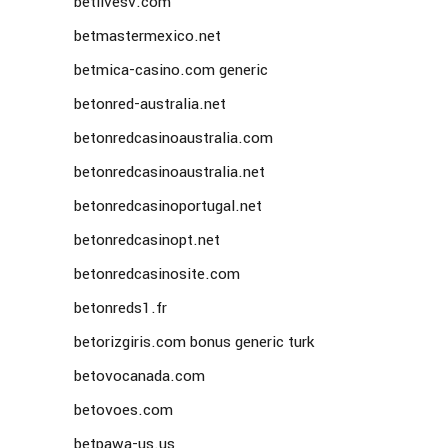
betlivesv.com
betmastermexico.net
betmica-casino.com generic
betonred-australia.net
betonredcasinoaustralia.com
betonredcasinoaustralia.net
betonredcasinoportugal.net
betonredcasinopt.net
betonredcasinosite.com
betonreds1.fr
betorizgiris.com bonus generic turk
betovocanada.com
betovoes.com
betpawa-us.us