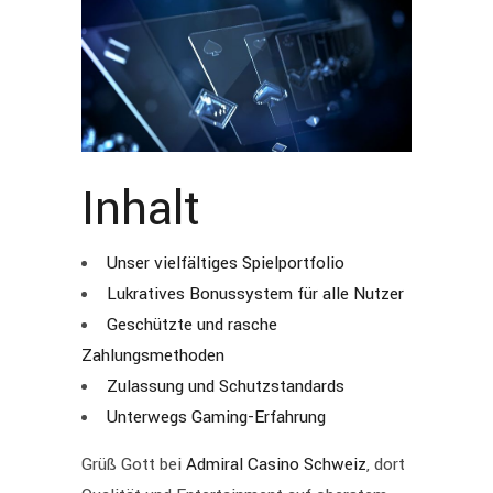
Inhalt
Unser vielfältiges Spielportfolio
Lukratives Bonussystem für alle Nutzer
Geschützte und rasche
Zahlungsmethoden
Zulassung und Schutzstandards
Unterwegs Gaming-Erfahrung
Grüß Gott bei
Admiral Casino Schweiz
, dort