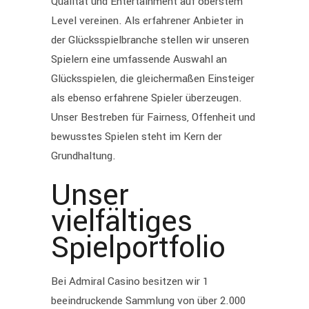
Qualität und Entertainment auf oberstem
Level vereinen. Als erfahrener Anbieter in
der Glücksspielbranche stellen wir unseren
Spielern eine umfassende Auswahl an
Glücksspielen, die gleichermaßen Einsteiger
als ebenso erfahrene Spieler überzeugen.
Unser Bestreben für Fairness, Offenheit und
bewusstes Spielen steht im Kern der
Grundhaltung.
Unser
vielfältiges
Spielportfolio
Bei Admiral Casino besitzen wir 1
beeindruckende Sammlung von über 2.000