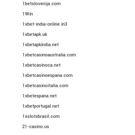
1betslovenija.com
1Win
1xbet-india-online.in3
1xbetapk.uk
1xbetapkindia.net
1xbetcasinoaustralia.com
1xbetcasinoca.net
1xbetcasinoespana.com
1xbetcasinoitalia.com
1xbetespana.net
1xbetportugal.net
1xslotsbrasil.com
21-casino.us