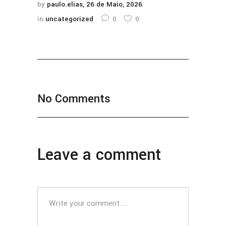
by
paulo.elias
26 de Maio, 2026
in
uncategorized
0
0
No Comments
Leave a comment