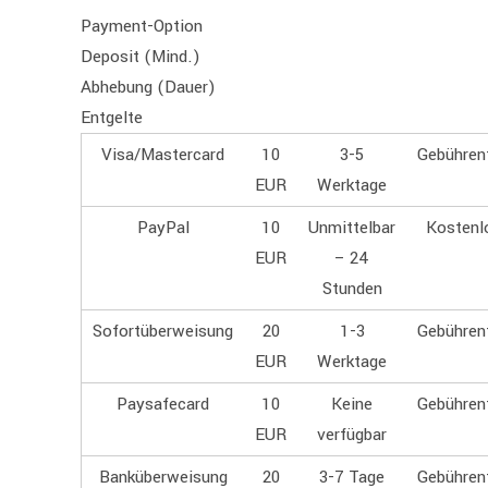
Payment-Option
Deposit (Mind.)
Abhebung (Dauer)
Entgelte
Visa/Mastercard
10
3-5
Gebührenf
EUR
Werktage
PayPal
10
Unmittelbar
Kostenl
EUR
– 24
Stunden
Sofortüberweisung
20
1-3
Gebührenf
EUR
Werktage
Paysafecard
10
Keine
Gebührenf
EUR
verfügbar
Banküberweisung
20
3-7 Tage
Gebührenf