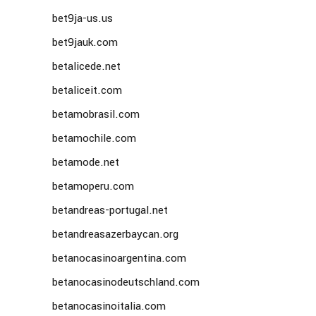
bet9ja-us.us
bet9jauk.com
betalicede.net
betaliceit.com
betamobrasil.com
betamochile.com
betamode.net
betamoperu.com
betandreas-portugal.net
betandreasazerbaycan.org
betanocasinoargentina.com
betanocasinodeutschland.com
betanocasinoitalia.com