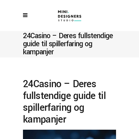
24Casino – Deres fullstendige
guide til spillerfaring og
kampanjer
24Casino – Deres
fullstendige guide til
spillerfaring og
kampanjer