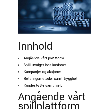
Innhold
Angående vårt plattform
Spillutvalget hos kasinoet
Kampanjer og aksjoner
Betalingsmetoder samt trygghet
Kundestøtte samt hjelp
Angående vårt
spillplattform