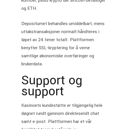
kontoer, pluss krypto der Bitcoin-betalinger
og ETH.
Depositumet behandles umiddelbart, mens
uttakstransaksjoner normalt håndteres i
løpet av 24 timer totalt. Plattformen
benytter SSL-kryptering for å verne
samtlige økonomiske overføringer og
brukerdata.
Support og
support
Kasinoets kundestøtte er tilgjengelig hele
døgnet rundt gjennom direktesendt chat
samt e-post. Plattformen har et vår