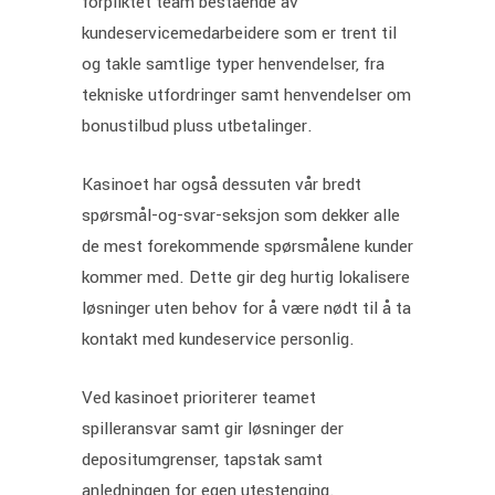
forpliktet team bestående av
kundeservicemedarbeidere som er trent til
og takle samtlige typer henvendelser, fra
tekniske utfordringer samt henvendelser om
bonustilbud pluss utbetalinger.
Kasinoet har også dessuten vår bredt
spørsmål-og-svar-seksjon som dekker alle
de mest forekommende spørsmålene kunder
kommer med. Dette gir deg hurtig lokalisere
løsninger uten behov for å være nødt til å ta
kontakt med kundeservice personlig.
Ved kasinoet prioriterer teamet
spilleransvar samt gir løsninger der
depositumgrenser, tapstak samt
anledningen for egen utestenging.