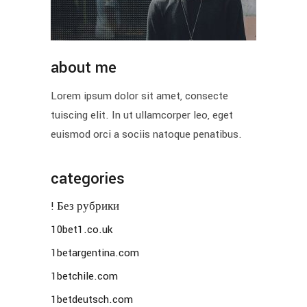
about me
Lorem ipsum dolor sit amet, consecte
tuiscing elit. In ut ullamcorper leo, eget
euismod orci a sociis natoque penatibus.
categories
! Без рубрики
10bet1.co.uk
1betargentina.com
1betchile.com
1betdeutsch.com