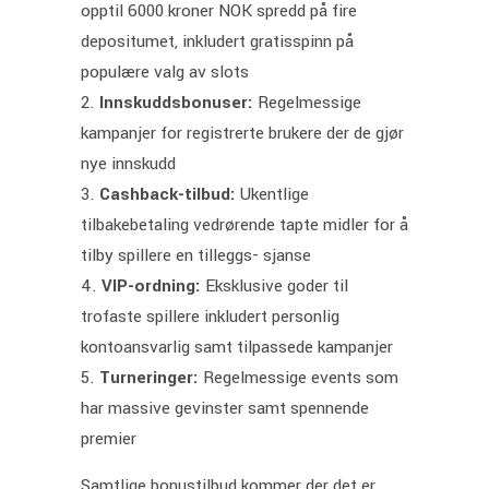
opptil 6000 kroner NOK spredd på fire
depositumet, inkludert gratisspinn på
populære valg av slots
Innskuddsbonuser:
Regelmessige
kampanjer for registrerte brukere der de gjør
nye innskudd
Cashback-tilbud:
Ukentlige
tilbakebetaling vedrørende tapte midler for å
tilby spillere en tilleggs- sjanse
VIP-ordning:
Eksklusive goder til
trofaste spillere inkludert personlig
kontoansvarlig samt tilpassede kampanjer
Turneringer:
Regelmessige events som
har massive gevinster samt spennende
premier
Samtlige bonustilbud kommer der det er