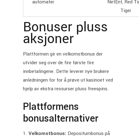
automater
NetEnt, Red Ti
Tiger
Bonuser pluss
aksjoner
Plattformen gir en velkomstbonus der
utvider seg over de fire første fire
innbetalingene. Dette leverer nye brukere
anledningen for for å prøve ut kasinoet ved
hjelp av ekstra ressurser pluss freespins.
Plattformens
bonusalternativer
Velkomstbonus:
Depositumbonus på