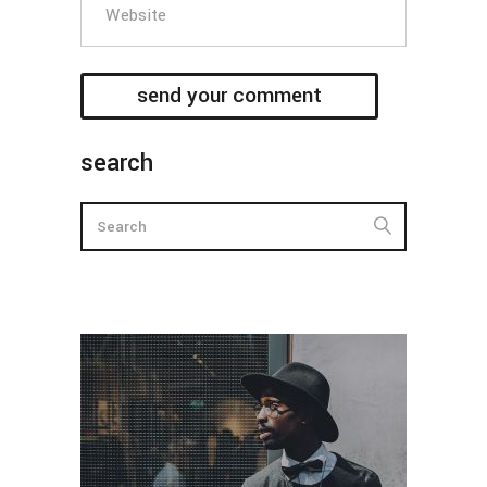
search