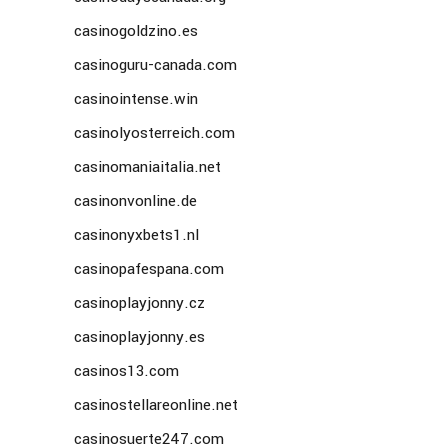
casinogoldzino.es
casinoguru-canada.com
casinointense.win
casinolyosterreich.com
casinomaniaitalia.net
casinonvonline.de
casinonyxbets1.nl
casinopafespana.com
casinoplayjonny.cz
casinoplayjonny.es
casinos13.com
casinostellareonline.net
casinosuerte247.com