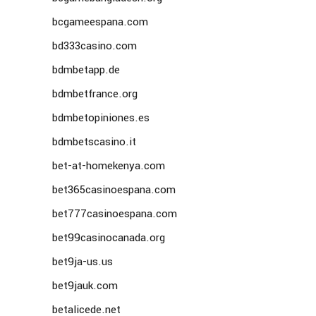
bcgameespana.com
bd333casino.com
bdmbetapp.de
bdmbetfrance.org
bdmbetopiniones.es
bdmbetscasino.it
bet-at-homekenya.com
bet365casinoespana.com
bet777casinoespana.com
bet99casinocanada.org
bet9ja-us.us
bet9jauk.com
betalicede.net