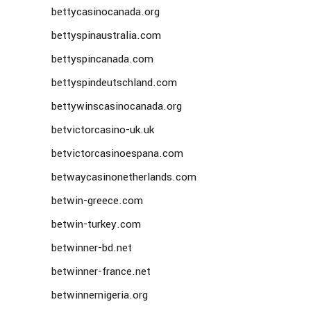
bettycasinocanada.org
bettyspinaustralia.com
bettyspincanada.com
bettyspindeutschland.com
bettywinscasinocanada.org
betvictorcasino-uk.uk
betvictorcasinoespana.com
betwaycasinonetherlands.com
betwin-greece.com
betwin-turkey.com
betwinner-bd.net
betwinner-france.net
betwinnernigeria.org