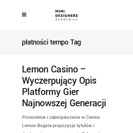
płatności tempo Tag
Lemon Casino –
Wyczerpujący Opis
Platformy Gier
Najnowszej Generacji
Pozwolenie i zabezpieczenie w Casino
Lemon Bogata propozycja tytułów i