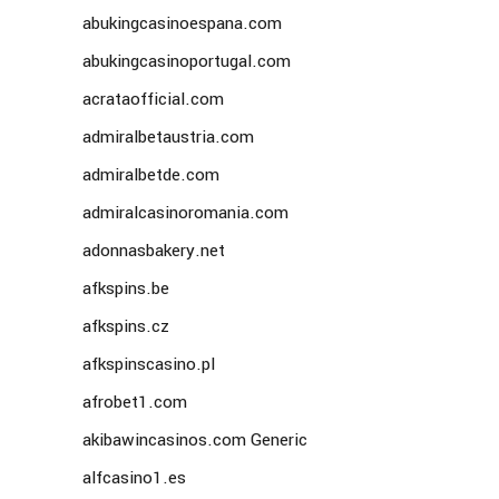
abukingcasinoespana.com
abukingcasinoportugal.com
acrataofficial.com
admiralbetaustria.com
admiralbetde.com
admiralcasinoromania.com
adonnasbakery.net
afkspins.be
afkspins.cz
afkspinscasino.pl
afrobet1.com
akibawincasinos.com Generic
alfcasino1.es