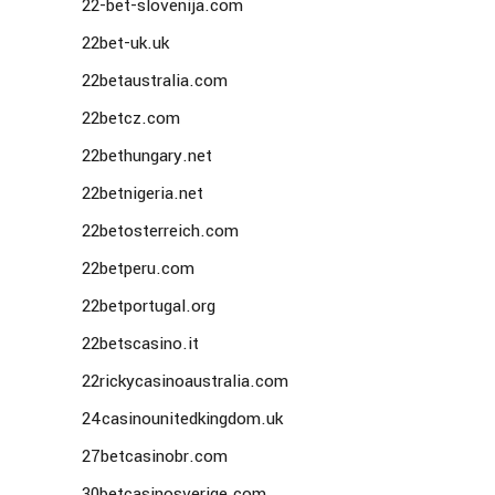
22-bet-slovenija.com
22bet-uk.uk
22betaustralia.com
22betcz.com
22bethungary.net
22betnigeria.net
22betosterreich.com
22betperu.com
22betportugal.org
22betscasino.it
22rickycasinoaustralia.com
24casinounitedkingdom.uk
27betcasinobr.com
30betcasinosverige.com