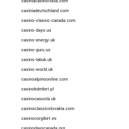
casiniacasinoitalia.com
casiniadeutschland.com
casino-classic-canada.com
casino-days.us
casino-energy.uk
casino-guru.us
casino-labuk.uk
casino-world.uk
casinoalpinoonline.com
casinobdmbet.pl
casinocasoola.uk
casinoclassicslovakia.com
casinocorgibet.es
casinodayscanada.org