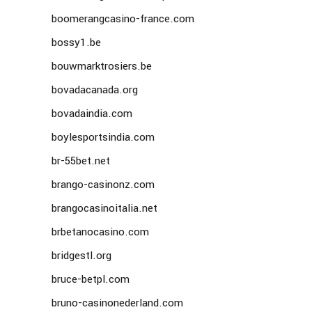
boomerangcasino-france.com
bossy1.be
bouwmarktrosiers.be
bovadacanada.org
bovadaindia.com
boylesportsindia.com
br-55bet.net
brango-casinonz.com
brangocasinoitalia.net
brbetanocasino.com
bridgestl.org
bruce-betpl.com
bruno-casinonederland.com