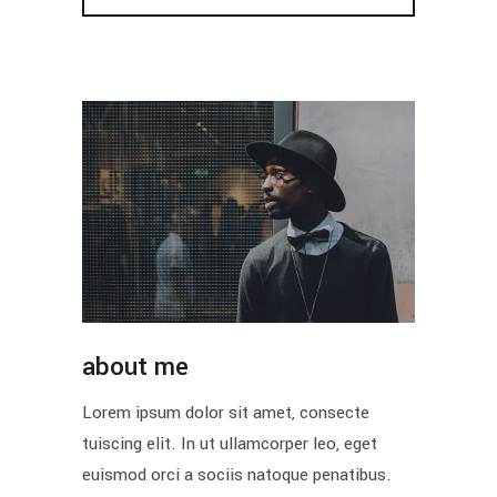
about me
Lorem ipsum dolor sit amet, consecte
tuiscing elit. In ut ullamcorper leo, eget
euismod orci a sociis natoque penatibus.