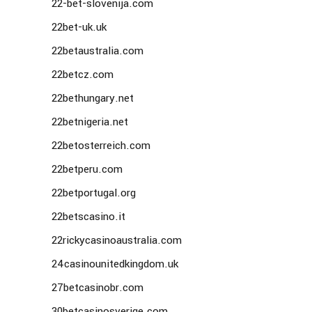
22-bet-slovenija.com
22bet-uk.uk
22betaustralia.com
22betcz.com
22bethungary.net
22betnigeria.net
22betosterreich.com
22betperu.com
22betportugal.org
22betscasino.it
22rickycasinoaustralia.com
24casinounitedkingdom.uk
27betcasinobr.com
30betcasinosverige.com