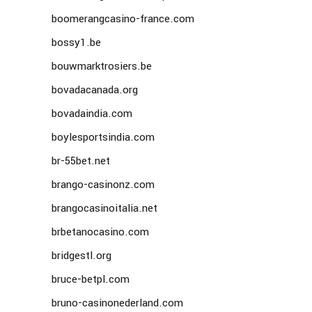
boomerangcasino-france.com
bossy1.be
bouwmarktrosiers.be
bovadacanada.org
bovadaindia.com
boylesportsindia.com
br-55bet.net
brango-casinonz.com
brangocasinoitalia.net
brbetanocasino.com
bridgestl.org
bruce-betpl.com
bruno-casinonederland.com