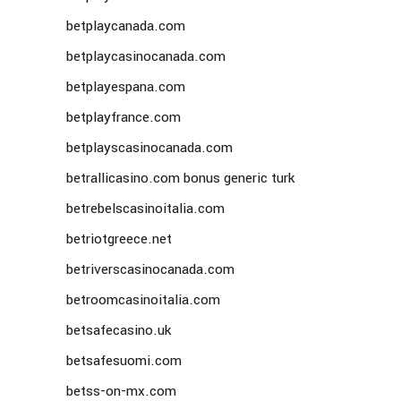
betplaycanada.com
betplaycasinocanada.com
betplayespana.com
betplayfrance.com
betplayscasinocanada.com
betrallicasino.com bonus generic turk
betrebelscasinoitalia.com
betriotgreece.net
betriverscasinocanada.com
betroomcasinoitalia.com
betsafecasino.uk
betsafesuomi.com
betss-on-mx.com