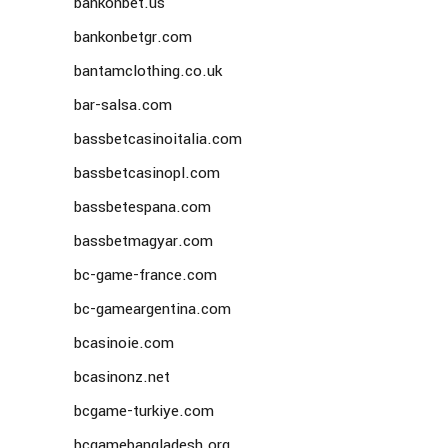
bankonbet.us
bankonbetgr.com
bantamclothing.co.uk
bar-salsa.com
bassbetcasinoitalia.com
bassbetcasinopl.com
bassbetespana.com
bassbetmagyar.com
bc-game-france.com
bc-gameargentina.com
bcasinoie.com
bcasinonz.net
bcgame-turkiye.com
bcgamebangladesh.org