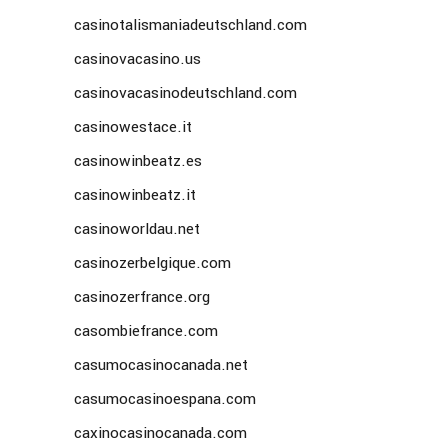
casinotalismaniadeutschland.com
casinovacasino.us
casinovacasinodeutschland.com
casinowestace.it
casinowinbeatz.es
casinowinbeatz.it
casinoworldau.net
casinozerbelgique.com
casinozerfrance.org
casombiefrance.com
casumocasinocanada.net
casumocasinoespana.com
caxinocasinocanada.com