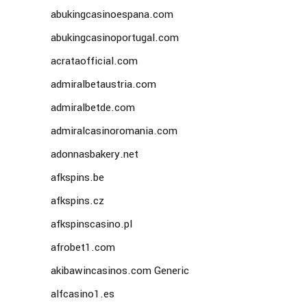
abukingcasinoespana.com
abukingcasinoportugal.com
acrataofficial.com
admiralbetaustria.com
admiralbetde.com
admiralcasinoromania.com
adonnasbakery.net
afkspins.be
afkspins.cz
afkspinscasino.pl
afrobet1.com
akibawincasinos.com Generic
alfcasino1.es