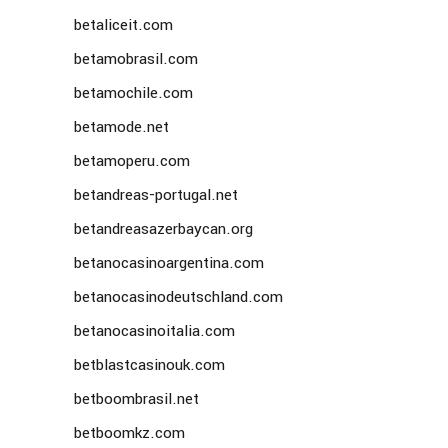
betaliceit.com
betamobrasil.com
betamochile.com
betamode.net
betamoperu.com
betandreas-portugal.net
betandreasazerbaycan.org
betanocasinoargentina.com
betanocasinodeutschland.com
betanocasinoitalia.com
betblastcasinouk.com
betboombrasil.net
betboomkz.com