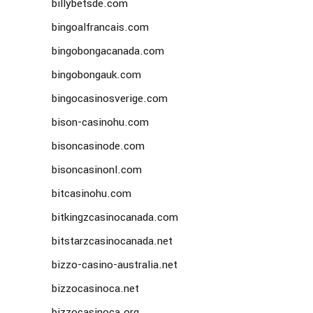
billybetsde.com
bingoalfrancais.com
bingobongacanada.com
bingobongauk.com
bingocasinosverige.com
bison-casinohu.com
bisoncasinode.com
bisoncasinonl.com
bitcasinohu.com
bitkingzcasinocanada.com
bitstarzcasinocanada.net
bizzo-casino-australia.net
bizzocasinoca.net
bizzocasinoca.org