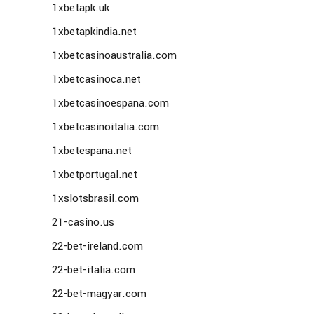
1xbetapk.uk
1xbetapkindia.net
1xbetcasinoaustralia.com
1xbetcasinoca.net
1xbetcasinoespana.com
1xbetcasinoitalia.com
1xbetespana.net
1xbetportugal.net
1xslotsbrasil.com
21-casino.us
22-bet-ireland.com
22-bet-italia.com
22-bet-magyar.com