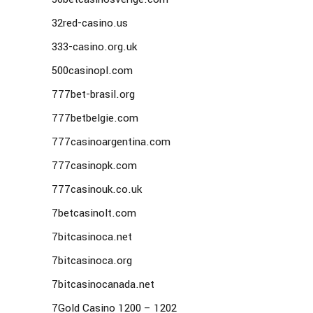
32red-casino.us
333-casino.org.uk
500casinopl.com
777bet-brasil.org
777betbelgie.com
777casinoargentina.com
777casinopk.com
777casinouk.co.uk
7betcasinolt.com
7bitcasinoca.net
7bitcasinoca.org
7bitcasinocanada.net
7Gold Casino 1200 – 1202