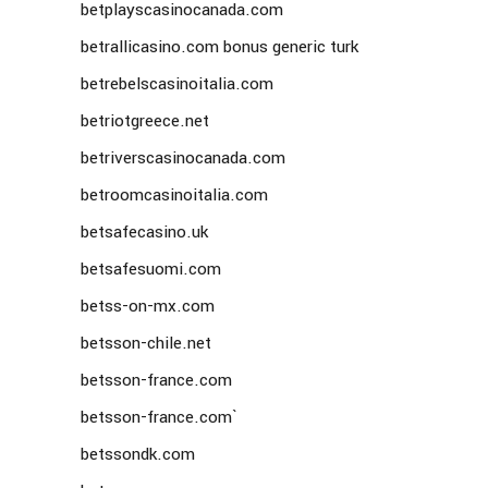
betplayscasinocanada.com
betrallicasino.com bonus generic turk
betrebelscasinoitalia.com
betriotgreece.net
betriverscasinocanada.com
betroomcasinoitalia.com
betsafecasino.uk
betsafesuomi.com
betss-on-mx.com
betsson-chile.net
betsson-france.com
betsson-france.com`
betssondk.com