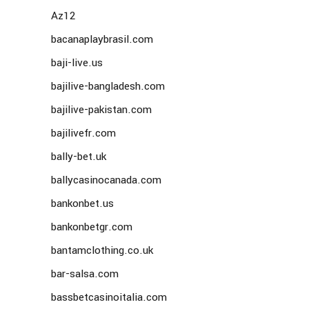
Az12
bacanaplaybrasil.com
baji-live.us
bajilive-bangladesh.com
bajilive-pakistan.com
bajilivefr.com
bally-bet.uk
ballycasinocanada.com
bankonbet.us
bankonbetgr.com
bantamclothing.co.uk
bar-salsa.com
bassbetcasinoitalia.com