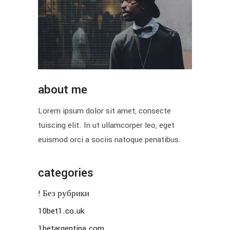
about me
Lorem ipsum dolor sit amet, consecte
tuiscing elit. In ut ullamcorper leo, eget
euismod orci a sociis natoque penatibus.
categories
! Без рубрики
10bet1.co.uk
1betargentina.com