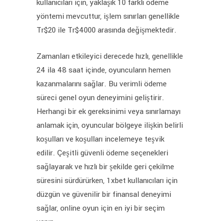
kullanıcıları için, yaklaşık 10 farklı ödeme
yöntemi mevcuttur, işlem sınırları genellikle
Tr$20 ile Tr$4000 arasında değişmektedir.
Zamanları etkileyici derecede hızlı, genellikle
24 ila 48 saat içinde, oyuncuların hemen
kazanmalarını sağlar. Bu verimli ödeme
süreci genel oyun deneyimini geliştirir.
Herhangi bir ek gereksinimi veya sınırlamayı
anlamak için, oyuncular bölgeye ilişkin belirli
koşulları ve koşulları incelemeye teşvik
edilir. Çeşitli güvenli ödeme seçenekleri
sağlayarak ve hızlı bir şekilde geri çekilme
süresini sürdürürken, 1xbet kullanıcıları için
düzgün ve güvenilir bir finansal deneyimi
sağlar, online oyun için en iyi bir seçim