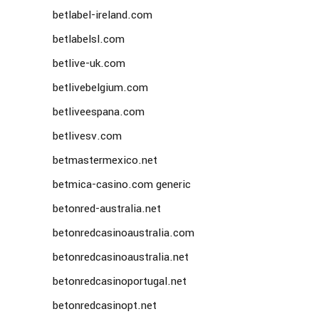
betlabel-ireland.com
betlabelsl.com
betlive-uk.com
betlivebelgium.com
betliveespana.com
betlivesv.com
betmastermexico.net
betmica-casino.com generic
betonred-australia.net
betonredcasinoaustralia.com
betonredcasinoaustralia.net
betonredcasinoportugal.net
betonredcasinopt.net