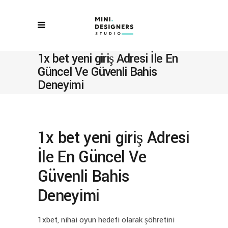
1x bet yeni giriş Adresi İle En
Güncel Ve Güvenli Bahis
Deneyimi
1x bet yeni giriş Adresi
İle En Güncel Ve
Güvenli Bahis
Deneyimi
1xbet, nihai oyun hedefi olarak şöhretini