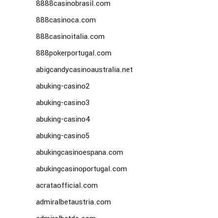
8888casinobrasil.com
888casinoca.com
888casinoitalia.com
888pokerportugal.com
abigcandycasinoaustralia.net
abuking-casino2
abuking-casino3
abuking-casino4
abuking-casino5
abukingcasinoespana.com
abukingcasinoportugal.com
acrataofficial.com
admiralbetaustria.com