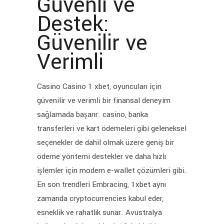
Güvenli ve
Destek:
Güvenilir ve
Verimli
Casino Casino 1 xbet, oyuncuları için
güvenilir ve verimli bir finansal deneyim
sağlamada başarır. casino, banka
transferleri ve kart ödemeleri gibi geleneksel
seçenekler de dahil olmak üzere geniş bir
ödeme yöntemi destekler ve daha hızlı
işlemler için modern e-wallet çözümleri gibi.
En son trendleri Embracing, 1xbet aynı
zamanda cryptocurrencies kabul eder,
esneklik ve rahatlık sunar. Avustralya