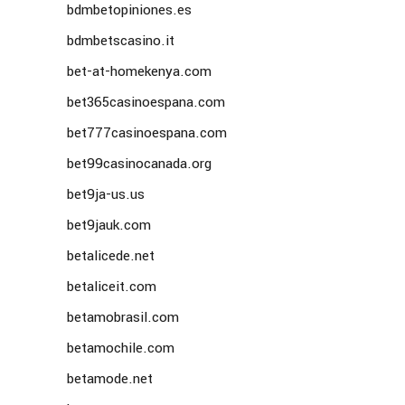
bdmbetopiniones.es
bdmbetscasino.it
bet-at-homekenya.com
bet365casinoespana.com
bet777casinoespana.com
bet99casinocanada.org
bet9ja-us.us
bet9jauk.com
betalicede.net
betaliceit.com
betamobrasil.com
betamochile.com
betamode.net