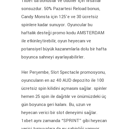
1xbet’da bonuslar ve ödüller için fırsatlar
sonsuzdur. 50% Pazartesi Reload bonus,
Candy Monsta için 125’e ve 30 ücretsiz
spinlere kadar sunuyor. Oyuncular bu
haftalık desteği promo kodu AMSTERDAM
ile etkinleştirebilir, oyun heyecanı ve
potansiyel büyük kazanımlarla dolu bir hafta
boyunca sahneyi ayarlayabilirler.
Her Perşembe, Slot Spectacle promosyonu,
oyuncuların en az 40 AUD depozito ile 100
ücretsiz spin kilidini açmasını sağlar. spinler
hemen 25 spin ile dağıtılır ve önümüzdeki üç
gün boyunca geri kalanı. Bu, uzun ve
heyecan verici bir slot deneyimi sağlar.
1xbet aynı zamanda “SPRINT” gibi heyecan
verici turnuvalara da ev sahipliği yapıyor,