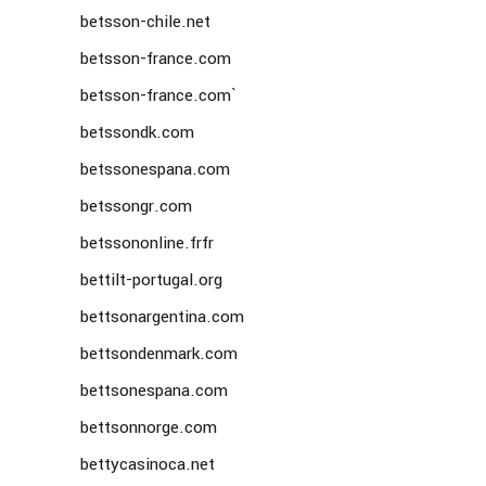
betsson-chile.net
betsson-france.com
betsson-france.com`
betssondk.com
betssonespana.com
betssongr.com
betssononline.frfr
bettilt-portugal.org
bettsonargentina.com
bettsondenmark.com
bettsonespana.com
bettsonnorge.com
bettycasinoca.net