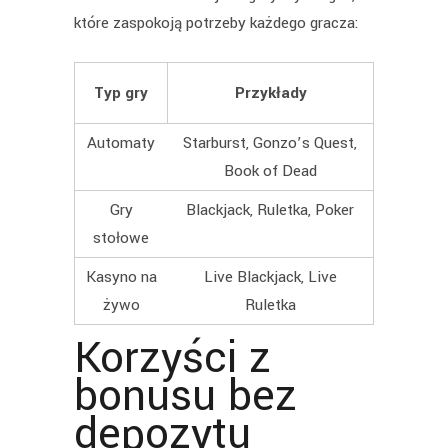
które zaspokoją potrzeby każdego gracza:
Typ gry
Przykłady
Automaty
Starburst, Gonzo’s Quest,
Book of Dead
Gry
Blackjack, Ruletka, Poker
stołowe
Kasyno na
Live Blackjack, Live
żywo
Ruletka
Korzyści z
bonusu bez
depozytu