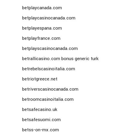
betplaycanada.com
betplaycasinocanada.com
betplayespana.com
betplayfrance.com
betplayscasinocanada.com
betrallicasino.com bonus generic turk
betrebelscasinoitalia.com
betriotgreece.net
betriverscasinocanada.com
betroomcasinoitalia.com
betsafecasino.uk
betsafesuomi.com
betss-on-mx.com