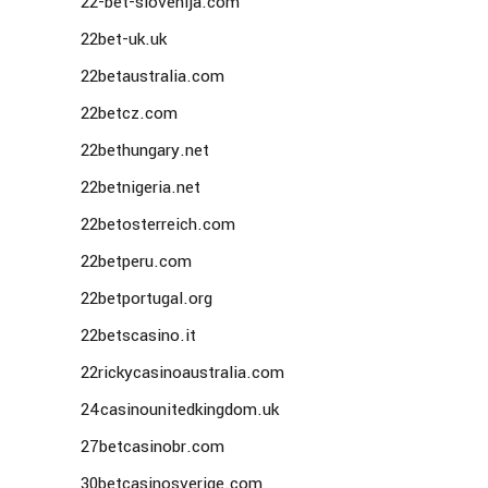
22-bet-slovenija.com
22bet-uk.uk
22betaustralia.com
22betcz.com
22bethungary.net
22betnigeria.net
22betosterreich.com
22betperu.com
22betportugal.org
22betscasino.it
22rickycasinoaustralia.com
24casinounitedkingdom.uk
27betcasinobr.com
30betcasinosverige.com