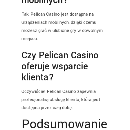
mobilnych?
Tak, Pelican Casino jest dostępne na
urządzeniach mobilnych, dzięki czemu
możesz grać w ulubione gry w dowolnym
miejscu.
Czy Pelican Casino
oferuje wsparcie
klienta?
Oczywiście! Pelican Casino zapewnia
profesjonalną obsługę klienta, która jest
dostępna przez całą dobę.
Podsumowanie