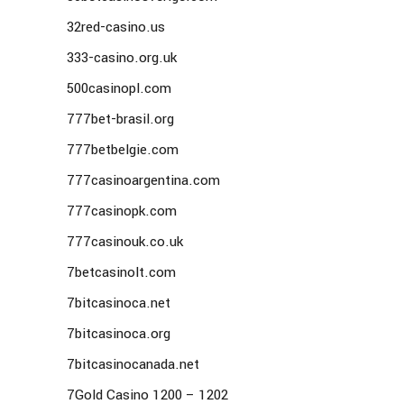
32red-casino.us
333-casino.org.uk
500casinopl.com
777bet-brasil.org
777betbelgie.com
777casinoargentina.com
777casinopk.com
777casinouk.co.uk
7betcasinolt.com
7bitcasinoca.net
7bitcasinoca.org
7bitcasinocanada.net
7Gold Casino 1200 – 1202