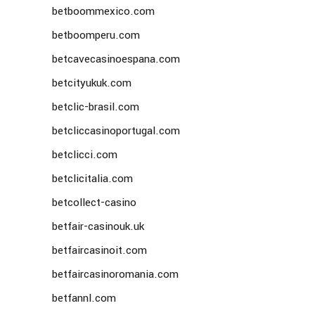
betboommexico.com
betboomperu.com
betcavecasinoespana.com
betcityukuk.com
betclic-brasil.com
betcliccasinoportugal.com
betclicci.com
betclicitalia.com
betcollect-casino
betfair-casinouk.uk
betfaircasinoit.com
betfaircasinoromania.com
betfannl.com