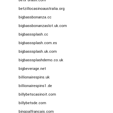
betx-brasil.com
betzillocasinoaustralia.org
bigbassbonanza.cc
bigbassbonanzaslot.uk.com
bigbasssplash.cc
bigbasssplash.com.es
bigbasssplash.uk.com
bigbasssplashdemo.co.uk
bigbeverage.net
billionairespins.uk
billionairespins1.de
billybetscasinoit.com
billybetsde.com
bingoalfrancais.com