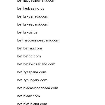
betflagcasinoitalia.com
betfredcasino.us
betfurycanada.com
betfuryespana.com
betfuryus.us
bethardcasinoespana.com
betibet-au.com
betibetno.com
betibetswitzerland.com
betifyespana.com
betifyhungary.com
betiniacasinocanada.com
betiniadk.com
betiniafinland.com