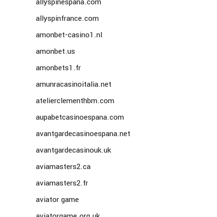
allyspinespana.com
allyspinfrance.com
amonbet-casino1.nl
amonbet.us
amonbets1.fr
amunracasinoitalia.net
atelierclementhbm.com
aupabetcasinoespana.com
avantgardecasinoespana.net
avantgardecasinouk.uk
aviamasters2.ca
aviamasters2.fr
aviator game
aviatorgame.org.uk