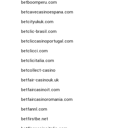
betboomperu.com
betcavecasinoespana.com
betcityukuk.com
betclic-brasil.com
betcliccasinoportugal.com
betclicci.com
betclicitalia.com
betcollect-casino
betfair-casinouk.uk
betfaircasinoit.com
betfaircasinoromania.com
betfannl.com
betfirstbe.net