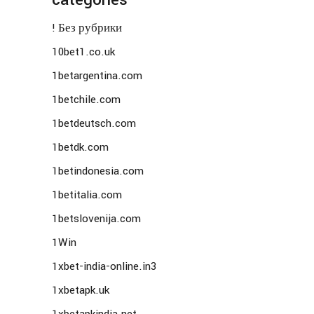
categories
! Без рубрики
10bet1.co.uk
1betargentina.com
1betchile.com
1betdeutsch.com
1betdk.com
1betindonesia.com
1betitalia.com
1betslovenija.com
1Win
1xbet-india-online.in3
1xbetapk.uk