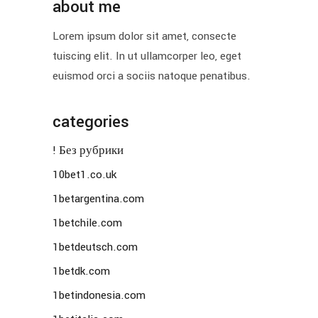
about me
Lorem ipsum dolor sit amet, consecte
tuiscing elit. In ut ullamcorper leo, eget
euismod orci a sociis natoque penatibus.
categories
! Без рубрики
10bet1.co.uk
1betargentina.com
1betchile.com
1betdeutsch.com
1betdk.com
1betindonesia.com