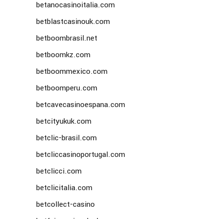
betanocasinoitalia.com
betblastcasinouk.com
betboombrasil.net
betboomkz.com
betboommexico.com
betboomperu.com
betcavecasinoespana.com
betcityukuk.com
betclic-brasil.com
betcliccasinoportugal.com
betclicci.com
betclicitalia.com
betcollect-casino