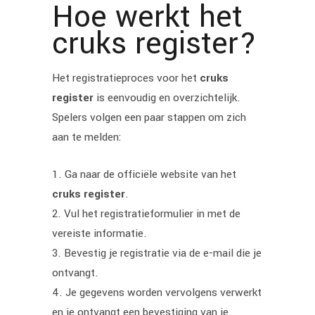
Hoe werkt het
cruks register?
Het registratieproces voor het
cruks
register
is eenvoudig en overzichtelijk.
Spelers volgen een paar stappen om zich
aan te melden:
Ga naar de officiële website van het
cruks register
.
Vul het registratieformulier in met de
vereiste informatie.
Bevestig je registratie via de e-mail die je
ontvangt.
Je gegevens worden vervolgens verwerkt
en je ontvangt een bevestiging van je