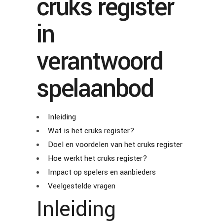
cruks register
in
verantwoord
spelaanbod
Inleiding
Wat is het cruks register?
Doel en voordelen van het cruks register
Hoe werkt het cruks register?
Impact op spelers en aanbieders
Veelgestelde vragen
Inleiding