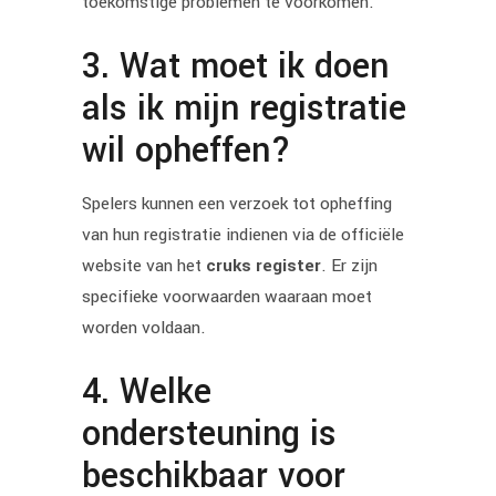
toekomstige problemen te voorkomen.
3. Wat moet ik doen
als ik mijn registratie
wil opheffen?
Spelers kunnen een verzoek tot opheffing
van hun registratie indienen via de officiële
website van het
cruks register
. Er zijn
specifieke voorwaarden waaraan moet
worden voldaan.
4. Welke
ondersteuning is
beschikbaar voor