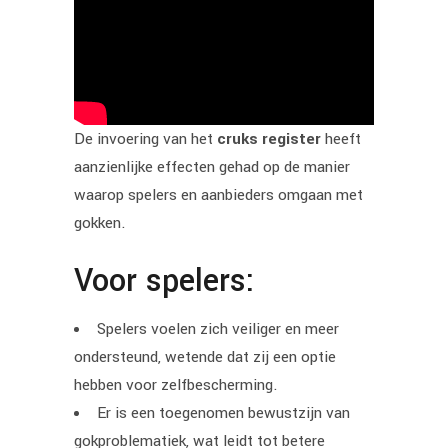
De invoering van het
cruks register
heeft
aanzienlijke effecten gehad op de manier
waarop spelers en aanbieders omgaan met
gokken.
Voor spelers:
Spelers voelen zich veiliger en meer
ondersteund, wetende dat zij een optie
hebben voor zelfbescherming.
Er is een toegenomen bewustzijn van
gokproblematiek, wat leidt tot betere