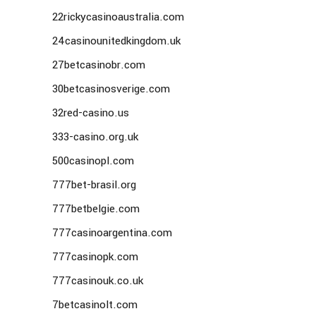
22rickycasinoaustralia.com
24casinounitedkingdom.uk
27betcasinobr.com
30betcasinosverige.com
32red-casino.us
333-casino.org.uk
500casinopl.com
777bet-brasil.org
777betbelgie.com
777casinoargentina.com
777casinopk.com
777casinouk.co.uk
7betcasinolt.com