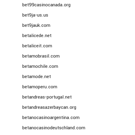
bet99casinocanada.org
bet9ja-us.us
bet9jauk.com
betalicede.net
betaliceit.com
betamobrasil.com
betamochile.com
betamode.net
betamoperu.com
betandreas-portugal.net
betandreasazerbaycan.org
betanocasinoargentina.com
betanocasinodeutschland.com