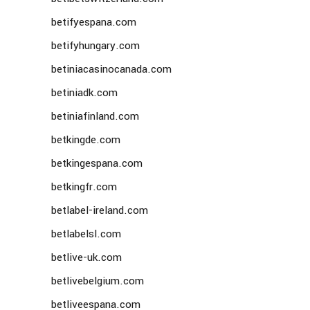
betifyespana.com
betifyhungary.com
betiniacasinocanada.com
betiniadk.com
betiniafinland.com
betkingde.com
betkingespana.com
betkingfr.com
betlabel-ireland.com
betlabelsl.com
betlive-uk.com
betlivebelgium.com
betliveespana.com