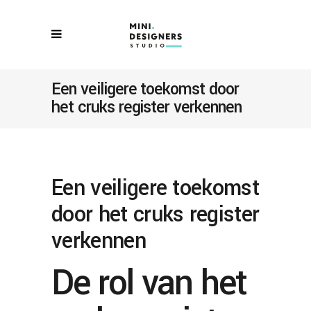
Een veiligere toekomst door
het cruks register verkennen
Een veiligere toekomst
door het cruks register
verkennen
De rol van het