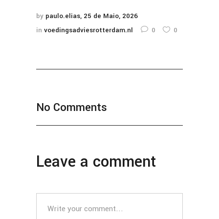
by
paulo.elias
25 de Maio, 2026
in
voedingsadviesrotterdam.nl
0
0
No Comments
Leave a comment