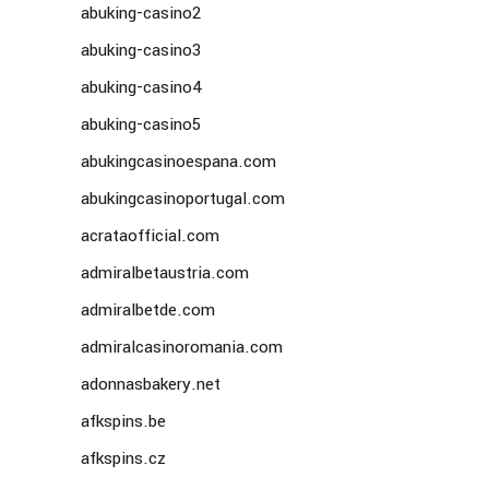
abuking-casino2
abuking-casino3
abuking-casino4
abuking-casino5
abukingcasinoespana.com
abukingcasinoportugal.com
acrataofficial.com
admiralbetaustria.com
admiralbetde.com
admiralcasinoromania.com
adonnasbakery.net
afkspins.be
afkspins.cz